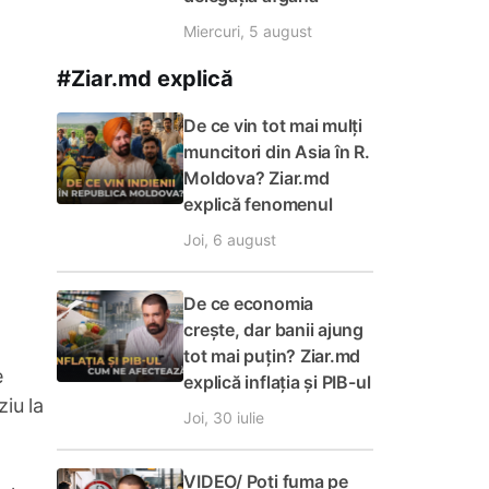
Miercuri, 5 august
#Ziar.md explică
De ce vin tot mai mulți
muncitori din Asia în R.
Moldova? Ziar.md
explică fenomenul
Joi, 6 august
De ce economia
crește, dar banii ajung
tot mai puțin? Ziar.md
e
explică inflația și PIB-ul
ziu la
Joi, 30 iulie
VIDEO/ Poți fuma pe