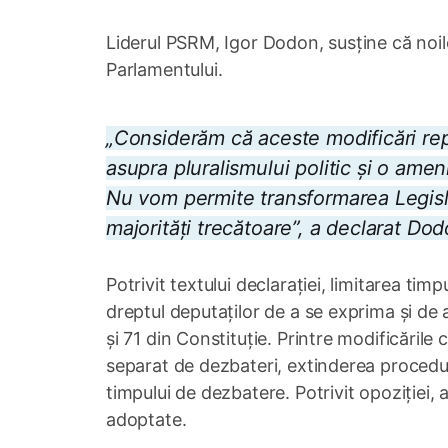
Liderul PSRM, Igor Dodon, susține că noil
Parlamentului.
„Considerăm că aceste modificări repr
asupra pluralismului politic și o ame
Nu vom permite transformarea Legislat
majorități trecătoare”, a declarat Dod
Potrivit textului declarației, limitarea tim
dreptul deputaților de a se exprima și de 
și 71 din Constituție. Printre modificările
separat de dezbateri, extinderea proceduri
timpului de dezbatere. Potrivit opoziției, 
adoptate.