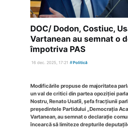
DOC/ Dodon, Costiuc, Usa
Vartanean au semnat o d
împotriva PAS
#
16 dec. 2025, 17:21
Politică
Modificările propuse de majoritatea par
un val de critici din partea opoziției pa
Nostru, Renato Usatîi, șefa fracțiunii p
președintele Partidului „Democrația Acasă
Vartanean, au semnat o declarație comu
încearcă să limiteze drepturile deputațil