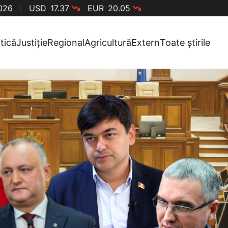
026
USD
17.37
EUR
20.05
itică
Justiție
Regional
Agricultură
Extern
Toate știrile