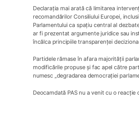
Declarația mai arată că limitarea interven
recomandărilor Consiliului Europei, inclusi
Parlamentului ca spațiu central al dezbate
ar fi prezentat argumente juridice sau inst
încălca principiile transparenței deciziona
Partidele rămase în afara majorității par
modificările propuse și fac apel către par
numesc „degradarea democrației parlame
Deocamdată PAS nu a venit cu o reacție ofi