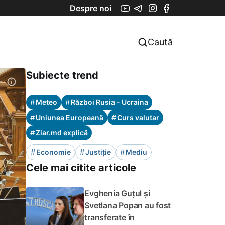
Despre noi
Caută
Subiecte trend
#
#
Meteo
Război Rusia - Ucraina
#
#
Uniunea Europeană
Curs valutar
#
Ziar.md explică
#
#
#
Economie
Justiție
Mediu
Cele mai citite articole
Evghenia Guțul și
Svetlana Popan au fost
transferate în