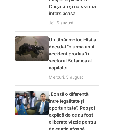
Chișinău și nu s-a mai
întors acasă
Joi, 6 august
Un tânăr motociclist a
decedat în urma unui
accident produs în
sectorul Botanica al
capitalei
Miercuri, 5 august
„Există o diferență
între legalitate și
oportunitate”. Popșoi
explică de ce au fost
eliberate vizele pentru
delegația afgană