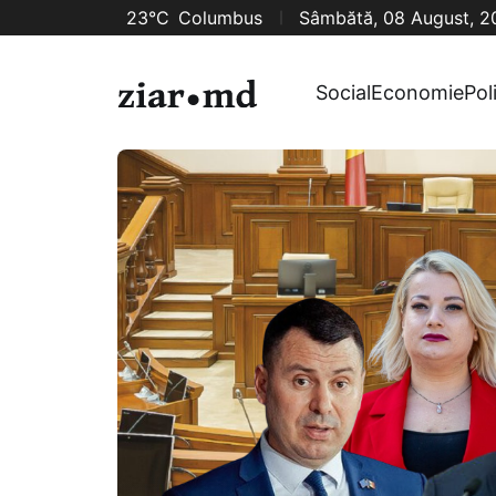
23°C
Columbus
Sâmbătă, 08 August, 2
Social
Economie
Pol