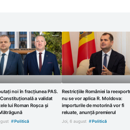
utați noi în fracțiunea PAS.
Restricțiile României la reexport
Constituțională a validat
nu se vor aplica R. Moldova:
ele lui Roman Roșca și
importurile de motorină vor fi
 Mătrăgună
reluate, anunță premierul
#
#
august
Politică
Joi, 6 august
Politică