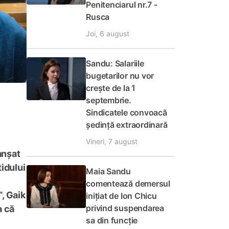
Penitenciarul nr.7 -
Rusca
Joi, 6 august
Sandu: Salariile
bugetarilor nu vor
crește de la 1
septembrie.
Sindicatele convoacă
ședință extraordinară
Vineri, 7 august
anșat
tidului
Maia Sandu
comentează demersul
, Gaik
inițiat de Ion Chicu
privind suspendarea
a că
sa din funcție