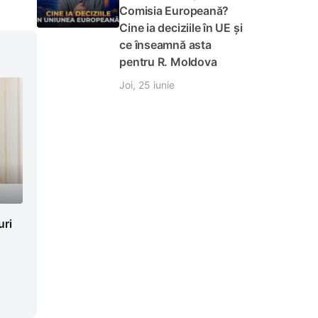
Comisia Europeană?
Cine ia deciziile în UE și
ce înseamnă asta
pentru R. Moldova
Joi, 25 iunie
uri