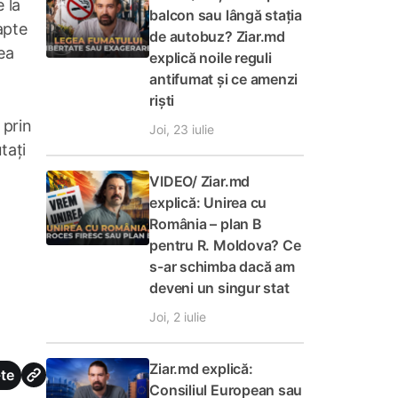
 la
balcon sau lângă stația
apte
de autobuz? Ziar.md
ea
explică noile reguli
antifumat și ce amenzi
riști
 prin
Joi, 23 iulie
tați
VIDEO/ Ziar.md
explică: Unirea cu
România – plan B
pentru R. Moldova? Ce
s-ar schimba dacă am
deveni un singur stat
Joi, 2 iulie
Ziar.md explică:
te
Consiliul European sau