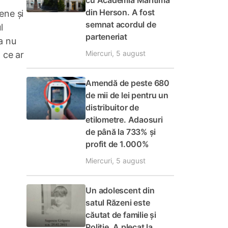
cu Academia Maritimă
din Herson. A fost
ene și
semnat acordul de
l
parteneriat
a nu
Miercuri, 5 august
 ce ar
Amendă de peste 680
de mii de lei pentru un
distribuitor de
etilometre. Adaosuri
de până la 733% și
profit de 1.000%
Miercuri, 5 august
Un adolescent din
satul Răzeni este
căutat de familie și
Poliție. A plecat la