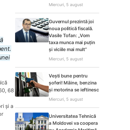
Miercuri, 5 august
Guvernul prezintă joi
noua politică fiscală.
Vasile Tofan: „Vom
ră
taxa munca mai puțin
ment.
și viciile mai mult”
unei
Miercuri, 5 august
Vești bune pentru
alcă
șoferi! Mâine, benzina
și motorina se ieftinesc
 60, 68
Miercuri, 5 august
i și a
or
Universitatea Tehnică
a Moldovei va coopera