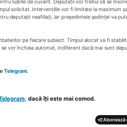
ntru luările de cuvânt. Deputații vor trebui să se înscrie
mpul solicitat. Intervențiile vor fi limitate la maximum ș
tru deputații neafiliați, iar președintele ședinței va put
.
baterilor pe fiecare subiect. Timpul alocat va fi stabilit
ile se vor încheia automat, indiferent dacă mai sunt depu
pe
Telegram
.
Telegram,
dacă îți este mai comod.
Abonează-