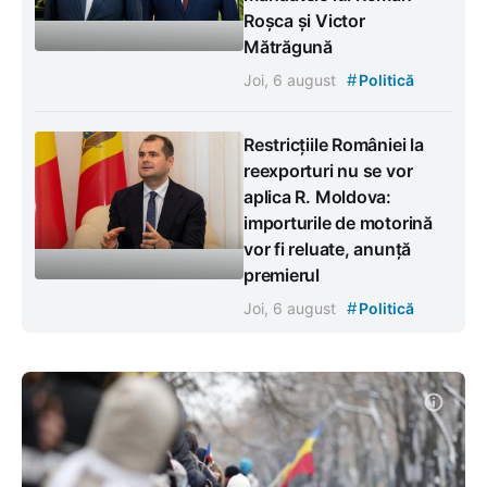
Roșca și Victor
Mătrăgună
#
Joi, 6 august
Politică
Restricțiile României la
reexporturi nu se vor
aplica R. Moldova:
importurile de motorină
vor fi reluate, anunță
premierul
#
Joi, 6 august
Politică