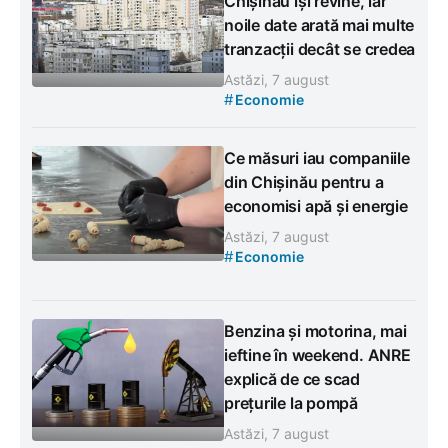
Chișinău își revine, iar
noile date arată mai multe
tranzacții decât se credea
Astăzi, 7 august
#
Economie
Ce măsuri iau companiile
din Chișinău pentru a
economisi apă și energie
Astăzi, 7 august
#
Economie
Benzina și motorina, mai
ieftine în weekend. ANRE
explică de ce scad
prețurile la pompă
Astăzi, 7 august