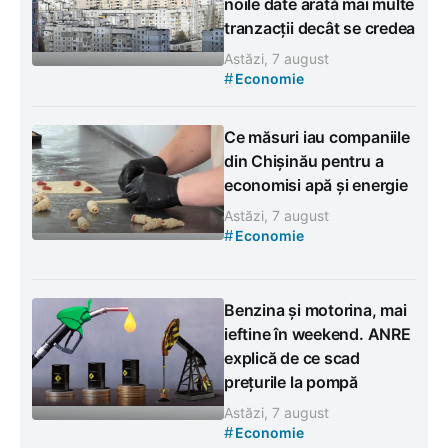
noile date arată mai multe
tranzacții decât se credea
Astăzi, 7 august
#
Economie
Ce măsuri iau companiile
din Chișinău pentru a
economisi apă și energie
Astăzi, 7 august
#
Economie
Benzina și motorina, mai
ieftine în weekend. ANRE
explică de ce scad
prețurile la pompă
Astăzi, 7 august
#
Economie