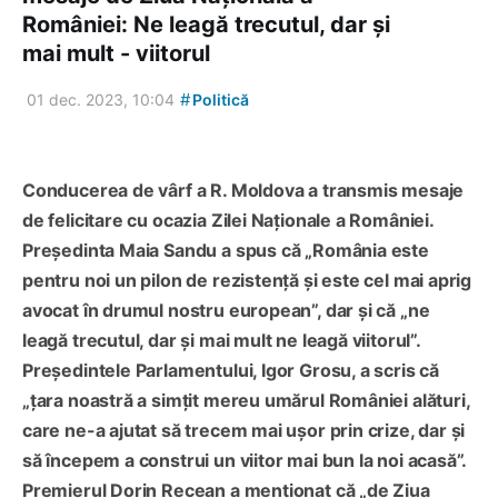
României: Ne leagă trecutul, dar și
mai mult - viitorul
#
01 dec. 2023, 10:04
Politică
Conducerea de vârf a R. Moldova a transmis mesaje
de felicitare cu ocazia Zilei Naţionale a României.
Președinta Maia Sandu a spus că „România este
pentru noi un pilon de rezistență și este cel mai aprig
avocat în drumul nostru european”, dar și că „ne
leagă trecutul, dar și mai mult ne leagă viitorul”.
Președintele Parlamentului, Igor Grosu, a scris că
„țara noastră a simțit mereu umărul României alături,
care ne-a ajutat să trecem mai ușor prin crize, dar și
să începem a construi un viitor mai bun la noi acasă”.
Premierul Dorin Recean a menționat că „de Ziua