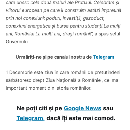
care unesc cele două maluri ale Prutului. Celebrăm și
viitorul european pe care îl construim astăzi împreună
prin noi conexiuni: poduri, investiții, gazoduct,
conexiuni energetice și burse pentru studenți.La mulți
ani, România! La mulți ani, dragi români!
”, a spus șeful
Guvernului.
Urmăriți-ne și pe canalul nostru de
Telegram
1 Decembrie este ziua în care românii de pretutindeni
sărbătoresc drept Ziua Națională a României, cel mai
important moment din istoria românilor.
Ne poți citi și pe
Google News
sau
Telegram,
dacă îți este mai comod.