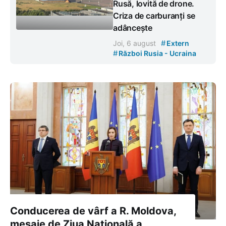
Rusă, lovită de drone.
Criza de carburanți se
adâncește
#
Joi, 6 august
Extern
#
Război Rusia - Ucraina
Conducerea de vârf a R. Moldova,
mesaje de Ziua Naţională a