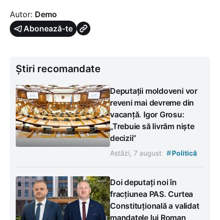
Autor:
Demo
Abonează-te
Știri recomandate
Deputații moldoveni vor
reveni mai devreme din
vacanță. Igor Grosu:
„Trebuie să livrăm niște
decizii”
#
Astăzi, 7 august
Politică
Doi deputați noi în
fracțiunea PAS. Curtea
Constituțională a validat
mandatele lui Roman