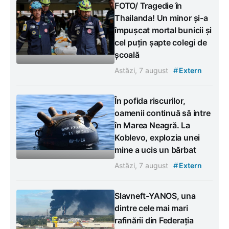
FOTO/ Tragedie în
Thailanda! Un minor și-a
împușcat mortal bunicii și
cel puțin șapte colegi de
școală
#
Astăzi, 7 august
Extern
În pofida riscurilor,
oamenii continuă să intre
în Marea Neagră. La
Koblevo, explozia unei
mine a ucis un bărbat
#
Astăzi, 7 august
Extern
Slavneft-YANOS, una
dintre cele mai mari
rafinării din Federația