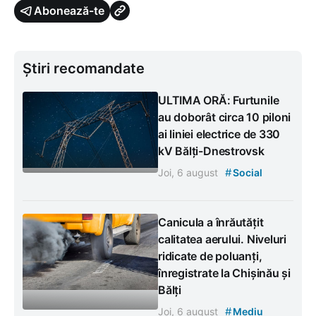
Abonează-te
Știri recomandate
ULTIMA ORĂ: Furtunile
au doborât circa 10 piloni
ai liniei electrice de 330
kV Bălți-Dnestrovsk
#
Joi, 6 august
Social
Canicula a înrăutățit
calitatea aerului. Niveluri
ridicate de poluanți,
înregistrate la Chișinău și
Bălți
#
Joi, 6 august
Mediu