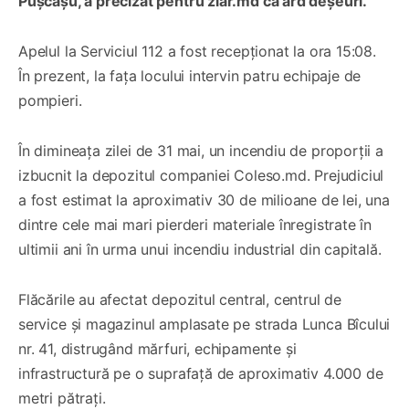
Pușcașu, a precizat pentru ziar.md că ard deșeuri.
Apelul la Serviciul 112 a fost recepționat la ora 15:08.
În prezent, la fața locului intervin patru echipaje de
pompieri.
În dimineața zilei de 31 mai, un incendiu de proporții a
izbucnit la depozitul companiei Coleso.md. Prejudiciul
a fost estimat la aproximativ 30 de milioane de lei, una
dintre cele mai mari pierderi materiale înregistrate în
ultimii ani în urma unui incendiu industrial din capitală.
Flăcările au afectat depozitul central, centrul de
service și magazinul amplasate pe strada Lunca Bîcului
nr. 41, distrugând mărfuri, echipamente și
infrastructură pe o suprafață de aproximativ 4.000 de
metri pătrați.