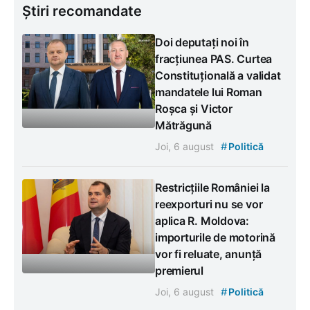
Știri recomandate
Doi deputați noi în
fracțiunea PAS. Curtea
Constituțională a validat
mandatele lui Roman
Roșca și Victor
Mătrăgună
#
Joi, 6 august
Politică
Restricțiile României la
reexporturi nu se vor
aplica R. Moldova:
importurile de motorină
vor fi reluate, anunță
premierul
#
Joi, 6 august
Politică