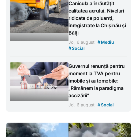
Canicula a înrăutățit
calitatea aerului. Niveluri
ridicate de poluanți,
înregistrate la Chișinău și
Bălți
#
Joi, 6 august
Mediu
#
Social
Guvernul renunță pentru
moment la TVA pentru
imobile și automobile:
„Rămânem la paradigma
accizării”
#
Joi, 6 august
Social