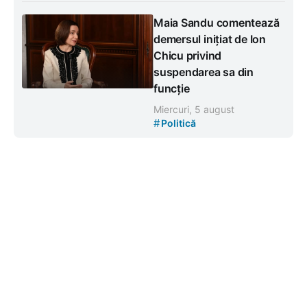
Maia Sandu comentează
demersul inițiat de Ion
Chicu privind
suspendarea sa din
funcție
Miercuri, 5 august
#
Politică