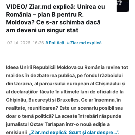
VIDEO/ Ziar.md explică: Unirea cu
România – plan B pentru R.
Moldova? Ce s-ar schimba dacă
am deveni un singur stat
#
#
02 iul. 2026, 16:26
Politică
Ziar.md explică
Ideea Unirii Republicii Moldova cu România revine tot
mai des în dezbaterea publică, pe fondul războiului
din Ucraina, al parcursului european al Chișinăului și
al declarațiilor făcute în ultimele luni de oficiali de la
Chișinău, București și Bruxelles. Ce ar însemna, în
realitate, reunificarea? Este un scenariu posibil sau
doar o temă politică? La aceste întrebări răspunde
jurnalistul Octav Tarlapan într-o nouă ediție a
emisiunii
„Ziar.md explică: Scurt și clar despre…”
.