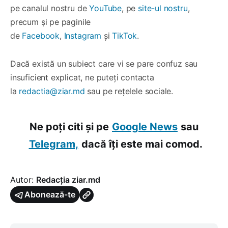
pe canalul nostru de
YouTube
, pe
site-ul nostru
,
precum și pe paginile
de
Facebook
,
Instagram
și
TikTok
.
Dacă există un subiect care vi se pare confuz sau
insuficient explicat, ne puteți contacta
la
redactia@ziar.md
sau pe rețelele sociale.
Ne poți citi și pe
Google News
sau
Telegram,
dacă îți este mai comod.
Autor:
Redacția ziar.md
Abonează-te