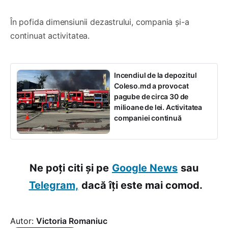
În pofida dimensiunii dezastrului, compania și-a
continuat activitatea.
Incendiul de la depozitul
Coleso.md a provocat
pagube de circa 30 de
milioane de lei. Activitatea
companiei continuă
Ne poți citi și pe
Google News
sau
Telegram,
dacă îți este mai comod.
Autor:
Victoria Romaniuc