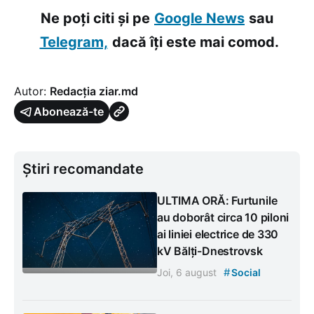
Ne poți citi și pe
Google News
sau
Telegram,
dacă îți este mai comod.
Autor:
Redacția ziar.md
Abonează-te
Știri recomandate
ULTIMA ORĂ: Furtunile
au doborât circa 10 piloni
ai liniei electrice de 330
kV Bălți-Dnestrovsk
#
Joi, 6 august
Social