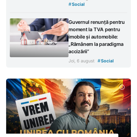
#
Social
Guvernul renunță pentru
moment la TVA pentru
imobile și automobile:
„Rămânem la paradigma
accizării”
#
Joi, 6 august
Social