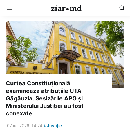
Curtea Constituțională
examinează atribuțiile UTA
Găgăuzia. Sesizările APG și
Ministerului Justiției au fost
conexate
#
07 iul. 2026, 14:24
Justiție