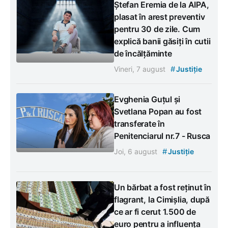
Ștefan Eremia de la AIPA,
plasat în arest preventiv
pentru 30 de zile. Cum
explică banii găsiți în cutii
de încălțăminte
#
Vineri, 7 august
Justiție
Evghenia Guțul și
Svetlana Popan au fost
transferate în
Penitenciarul nr.7 - Rusca
#
Joi, 6 august
Justiție
Un bărbat a fost reținut în
flagrant, la Cimișlia, după
ce ar fi cerut 1.500 de
euro pentru a influența