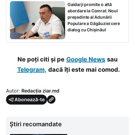
Gaidarji promite o altă
abordare la Comrat. Noul
președinte al Adunării
Populare a Găgăuziei cere
dialog cu Chișinăul
Ne poți citi și pe
Google News
sau
Telegram,
dacă îți este mai comod.
Autor:
Redacția ziar.md
Abonează-te
Știri recomandate