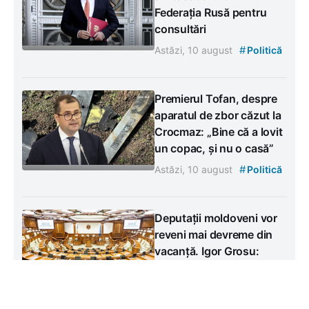
Federația Rusă pentru
consultări
#
Astăzi, 10 august
Politică
Premierul Tofan, despre
aparatul de zbor căzut la
Crocmaz: „Bine că a lovit
un copac, și nu o casă”
#
Astăzi, 10 august
Politică
Deputații moldoveni vor
reveni mai devreme din
vacanță. Igor Grosu:
„Trebuie să livrăm niște
decizii”
#
Vineri, 7 august
Politică