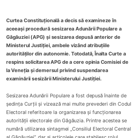
Curtea Constituțională a decis să examineze în
aceeași procedură sesizarea Adunării Populare a
Găgăuziei (APG) și sesizarea depusă anterior de
Ministerul Justiției, ambele vizând atribuțiile
autorităților din autonomie. Totodată, Înalta Curte a
respins solicitarea APG de a cere opinia Comisiei de
la Veneția și demersul privind suspendarea
examinării sesizării Ministerului Justiției.
Sesizarea Adunării Populare a fost depusă înainte de
ședința Curții și vizează mai multe prevederi din Codul
Electoral referitoare la organizarea și funcționarea
autorității electorale din Găgăuzia. Printre acestea se
numără utilizarea sintagmei „Consiliul Electoral Central
al Găgăuziei”, dar și articolele care stabilesc rolul