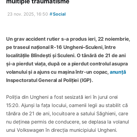
multiple traumatisme
#
23 nov. 2025, 16:50
Social
Un grav accident rutier s-a produs ieri, 22 noiembrie,
pe traseul național R-16 Ungheni–Sculeni, între
localitățile Blîndești și Sculeni. O tânără de 21 de ani
și-a pierdut viața, după ce a pierdut controlul asupra
volanului și a ajuns cu mașina într-un copac,
anunță
Inspectoratul General al Poliției (IGP).
Poliția din Ungheni a fost sesizată ieri în jurul orei
15:20. Ajunși la fața locului, oamenii legii au stabilit că
tânăra de 21 de ani, locuitoare a satului Săghieni, care
nu deținea permis de conducere, se deplasa la volanul
unui Volkswagen în direcția municipiului Ungheni.