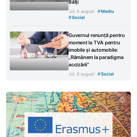
Bălți
#
Joi, 6 august
Mediu
#
Social
Guvernul renunță pentru
moment la TVA pentru
imobile și automobile:
„Rămânem la paradigma
accizării”
#
Joi, 6 august
Social