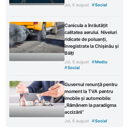
#
Joi, 6 august
Social
Canicula a înrăutățit
calitatea aerului. Niveluri
ridicate de poluanți,
înregistrate la Chișinău și
Bălți
#
Joi, 6 august
Mediu
#
Social
Guvernul renunță pentru
moment la TVA pentru
imobile și automobile:
„Rămânem la paradigma
accizării”
#
Joi, 6 august
Social