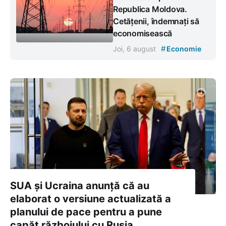
Republica Moldova.
Cetățenii, îndemnați să
economisească
#
Joi, 6 august
Economie
SUA și Ucraina anunță că au
elaborat o versiune actualizată a
planului de pace pentru a pune
capăt războiului cu Rusia