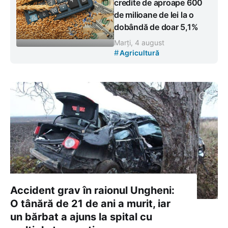
credite de aproape 600
de milioane de lei la o
dobândă de doar 5,1%
Marți, 4 august
#
Agricultură
Accident grav în raionul Ungheni:
O tânără de 21 de ani a murit, iar
un bărbat a ajuns la spital cu