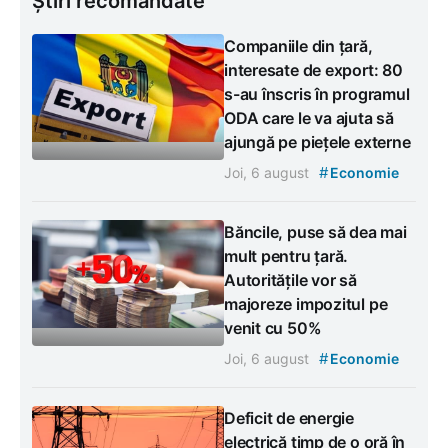
Știri recomandate
Companiile din țară,
interesate de export: 80
s-au înscris în programul
ODA care le va ajuta să
ajungă pe piețele externe
#
Joi, 6 august
Economie
Băncile, puse să dea mai
mult pentru țară.
Autoritățile vor să
majoreze impozitul pe
venit cu 50%
#
Joi, 6 august
Economie
Deficit de energie
electrică timp de o oră în