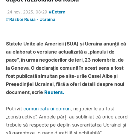
#
24 nov. 2025, 08:29
Extern
#
Război Rusia - Ucraina
Statele Unite ale Americii (SUA) și Ucraina anunță că
au elaborat o versiune actualizată a „planului de
pace”, în urma negocierilor de ieri, 23 noiembrie, de
la Geneva. O declarație comună în acest sens a fost
fost publicată simultan pe site-urile Casei Albe și
Președinției Ucrainei, fără a oferi detalii despre noul
document, scrie
Reuters.
Potrivit
comunicatului comun
, negocierile au fost
„constructive”. Ambele părți au subliniat că orice acord
trebuie să respecte pe deplin suveranitatea Ucrainei și
să garanteze „o pace durabilă și echitabilă”.