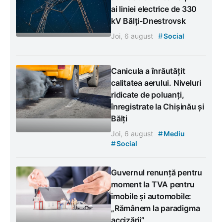
ai liniei electrice de 330
kV Bălți-Dnestrovsk
#
Joi, 6 august
Social
Canicula a înrăutățit
calitatea aerului. Niveluri
ridicate de poluanți,
înregistrate la Chișinău și
Bălți
#
Joi, 6 august
Mediu
#
Social
Guvernul renunță pentru
moment la TVA pentru
imobile și automobile:
„Rămânem la paradigma
accizării”