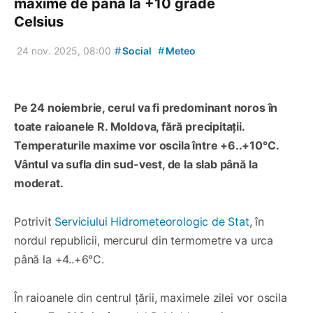
maxime de până la +10 grade
Celsius
#
#
24 nov. 2025, 08:00
Social
Meteo
Pe 24 noiembrie, cerul va fi predominant noros în
toate raioanele R. Moldova, fără precipitații.
Temperaturile maxime vor oscila între +6..+10°C.
Vântul va sufla din sud-vest, de la slab până la
moderat.
Potrivit
Serviciului Hidrometeorologic de Stat
, în
nordul republicii, mercurul din termometre va urca
până la +4..+6°C.
În raioanele din centrul țării, maximele zilei vor oscila