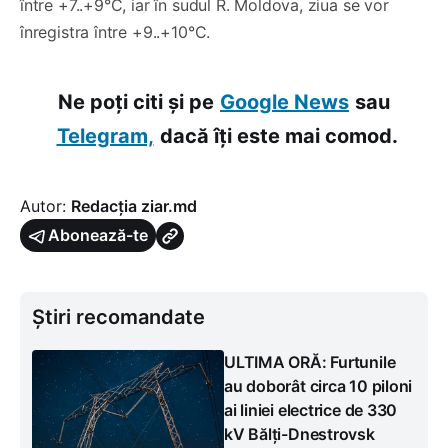
între +7..+9°C, iar în sudul R. Moldova, ziua se vor
înregistra între +9..+10°C.
Ne poți citi și pe
Google News
sau
Telegram,
dacă îți este mai comod.
Autor:
Redacția ziar.md
Abonează-te
Știri recomandate
ULTIMA ORĂ: Furtunile
au doborât circa 10 piloni
ai liniei electrice de 330
kV Bălți-Dnestrovsk