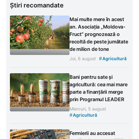
Știri recomandate
Mai multe mere în acest
an. Asociația „Moldova-
Fruct” prognozează o
recoltă de peste jumătate
de milion de tone
#
Joi, 6 august
Agricultură
Bani pentru sate și
agricultură: cea mai mare
parte a finanțării merge
prin Programul LEADER
Miercuri, 5 august
#
Agricultură
Fermierii au accesat