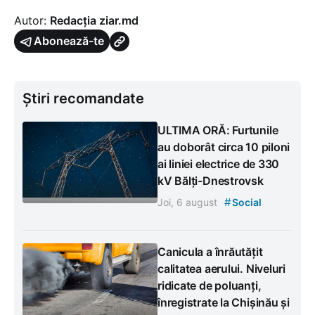
Autor:
Redacția ziar.md
Abonează-te
Știri recomandate
ULTIMA ORĂ: Furtunile
au doborât circa 10 piloni
ai liniei electrice de 330
kV Bălți-Dnestrovsk
#
Joi, 6 august
Social
Canicula a înrăutățit
calitatea aerului. Niveluri
ridicate de poluanți,
înregistrate la Chișinău și