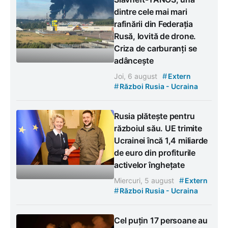
dintre cele mai mari
rafinării din Federația
Rusă, lovită de drone.
Criza de carburanți se
adâncește
#
Joi, 6 august
Extern
#
Război Rusia - Ucraina
Rusia plătește pentru
războiul său. UE trimite
Ucrainei încă 1,4 miliarde
de euro din profiturile
activelor înghețate
#
Miercuri, 5 august
Extern
#
Război Rusia - Ucraina
Cel puțin 17 persoane au