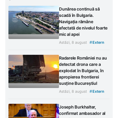
Dunărea continuă să
scadă în Bulgaria.
Navigația rămâne
afectată de nivelul foarte
mic al apei
#
Astăzi, 8 august
Extern
Radarele României nu au
detectat drona care a
explodat în Bulgaria, în
apropierea frontierei
susține Bucureștiul
#
Astăzi, 8 august
Extern
Joseph Burkhalter,
confirmat ambasador al