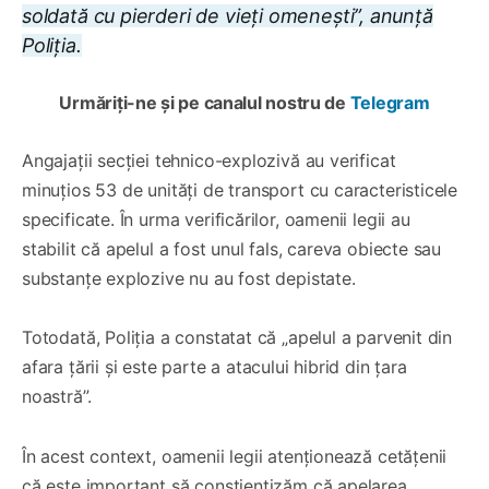
soldată cu pierderi de vieți omenești”, anunță
Poliția.
Urmăriți-ne și pe canalul nostru de
Telegram
Angajații secției tehnico-explozivă au verificat
minuțios 53 de unități de transport cu caracteristicele
specificate. În urma verificărilor, oamenii legii au
stabilit că apelul a fost unul fals, careva obiecte sau
substanțe explozive nu au fost depistate.
Totodată, Poliția a constatat că „apelul a parvenit din
afara țării și este parte a atacului hibrid din țara
noastră”.
În acest context, oamenii legii atenționează cetățenii
că este important să conștientizăm că apelarea