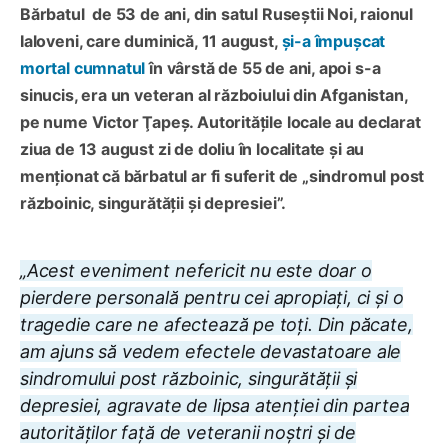
Bărbatul de 53 de ani, din satul Ruseştii Noi, raionul
Ialoveni, care duminică, 11 august,
şi-a împușcat
mortal cumnatul
în vârstă de 55 de ani, apoi s-a
sinucis, era un veteran al războiului din Afganistan,
pe nume Victor Ţapeş. Autoritățile locale au declarat
ziua de 13 august zi de doliu în localitate și au
menționat că bărbatul ar fi suferit de „sindromul post
războinic, singurătății și depresiei”.
„Acest eveniment nefericit nu este doar o
pierdere personală pentru cei apropiați, ci și o
tragedie care ne afectează pe toți. Din păcate,
am ajuns să vedem efectele devastatoare ale
sindromului post războinic, singurătății și
depresiei, agravate de lipsa atenției din partea
autorităților față de veteranii noștri și de