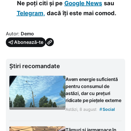
Ne poți citi și pe
Google News
sau
Telegram,
dacă îți este mai comod.
Autor:
Demo
Abonează-te
Știri recomandate
Avem energie suficientă
pentru consumul de
astăzi, dar cu prețuri
ridicate pe piețele externe
#
Astăzi, 8 august
Social
Târguri și iarmaroace în