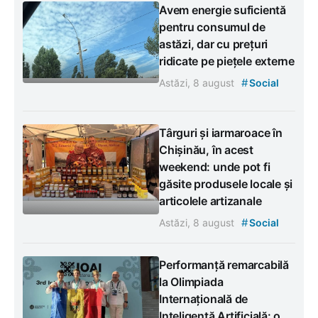
Avem energie suficientă
pentru consumul de
astăzi, dar cu prețuri
ridicate pe piețele externe
#
Astăzi, 8 august
Social
Târguri și iarmaroace în
Chișinău, în acest
weekend: unde pot fi
găsite produsele locale și
articolele artizanale
#
Astăzi, 8 august
Social
Performanță remarcabilă
la Olimpiada
Internațională de
Inteligență Artificială: o