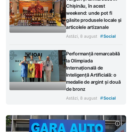
Chișinău, în acest
weekend: unde pot fi
găsite produsele locale și
articolele artizanale
#
Astăzi, 8 august
Social
Performanță remarcabilă
la Olimpiada
Internațională de
Inteligență Artificială: o
medalie de argint și două
de bronz
#
Astăzi, 8 august
Social