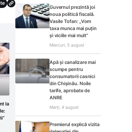
te
Guvernul prezintă joi
noua politică fiscală.
Vasile Tofan: „Vom
taxa munca mai puțin
și viciile mai mult”
Miercuri, 5 august
Apă și canalizare mai
scumpe pentru
consumatorii casnici
din Chișinău. Noile
tarife, aprobate de
ANRE
t la
Marți, 4 august
le:
i”
Premierul explică vizita
delegației din