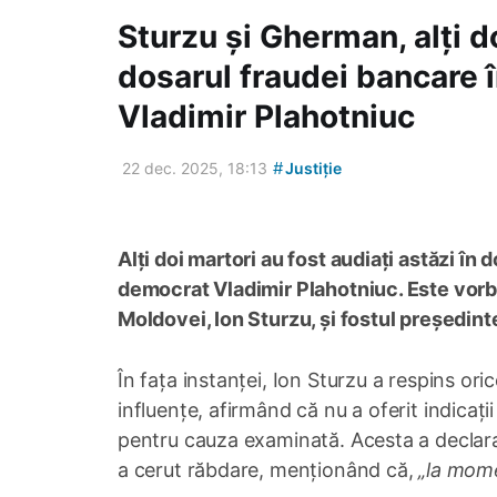
Sturzu și Gherman, alți do
dosarul fraudei bancare î
Vladimir Plahotniuc
#
22 dec. 2025, 18:13
Justiție
Alți doi martori au fost audiați astăzi în
democrat Vladimir Plahotniuc. Este vorb
Moldovei, Ion Sturzu, și fostul președint
În fața instanței, Ion Sturzu a respins or
influențe, afirmând că nu a oferit indicați
pentru cauza examinată. Acesta a declarat
a cerut răbdare, menționând că,
„la momen