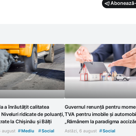
Abonează-
a a înrăutățit calitatea
Guvernul renunță pentru momen
. Niveluri ridicate de poluanți,
TVA pentru imobile și automobi
rate la Chișinău și Bălți
„Rămânem la paradigma accizări
#
#
#
 6 august
Mediu
Social
Astăzi, 6 august
Social