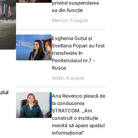
privind suspendarea
sa din funcție
Miercuri, 5 august
Evghenia Guțul și
Svetlana Popan au fost
transferate în
Penitenciarul nr.7 -
Rusca
Astăzi, 6 august
ului
Ana Revenco pleacă de
la conducerea
STRATCOM. „Am
construit o instituție
menită să apere spațiul
informațional”