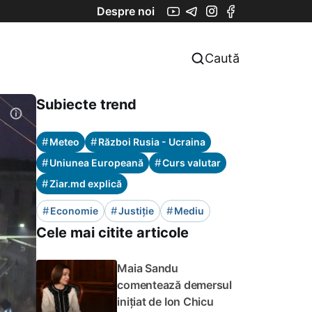
Despre noi
Caută
Subiecte trend
#
#
Meteo
Război Rusia - Ucraina
#
#
Uniunea Europeană
Curs valutar
#
Ziar.md explică
#
#
#
Economie
Justiție
Mediu
Cele mai citite articole
Maia Sandu
comentează demersul
inițiat de Ion Chicu