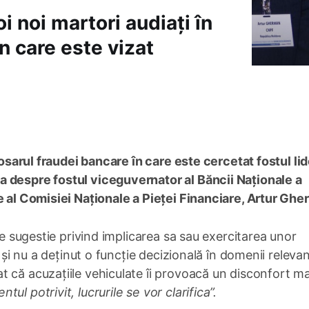
i noi martori audiați în
n care este vizat
 dosarul fraudei bancare în care este cercetat fostul lid
a despre fostul viceguvernator al Băncii Naționale a
e al Comisiei Naționale a Pieței Financiare, Artur Ghe
ice sugestie privind implicarea sa sau exercitarea unor
i și nu a deținut o funcție decizională în domenii releva
 că acuzațiile vehiculate îi provoacă un disconfort ma
tul potrivit, lucrurile se vor clarifica”.