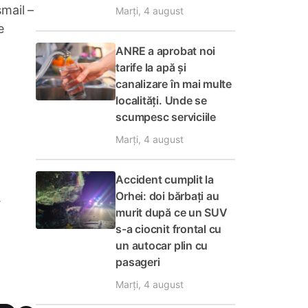
smail –
Marți, 4 august
e
ANRE a aprobat noi
tarife la apă și
canalizare în mai multe
localități. Unde se
scumpesc serviciile
Marți, 4 august
Accident cumplit la
Orhei: doi bărbați au
.
murit după ce un SUV
s-a ciocnit frontal cu
un autocar plin cu
pasageri
Marți, 4 august