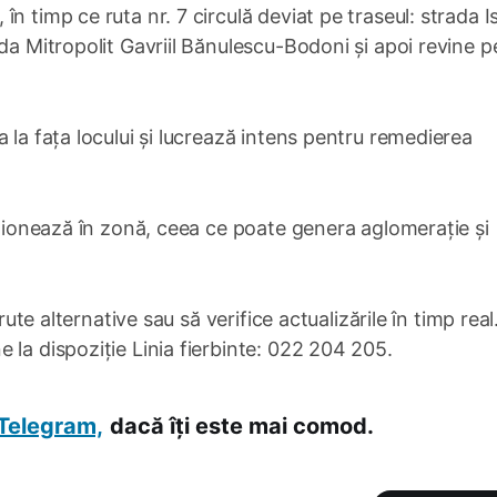
n timp ce ruta nr. 7 circulă deviat pe traseul: strada I
da Mitropolit Gavriil Bănulescu-Bodoni și apoi revine p
 la fața locului și lucrează intens pentru remedierea
taționează în zonă, ceea ce poate genera aglomerație și
rute alternative sau să verifice actualizările în timp real
 la dispoziție Linia fierbinte: 022 204 205.
Telegram,
dacă îți este mai comod.