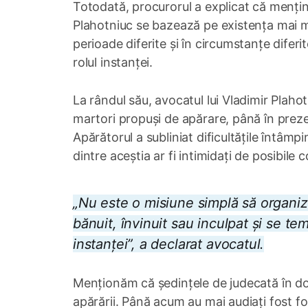
Totodată, procurorul a explicat că menține
Plahotniuc se bazează pe existența mai m
perioade diferite și în circumstanțe diferi
rolul instanței.
La rândul său, avocatul lui Vladimir Plaho
martori propuși de apărare, până în prezen
Apărătorul a subliniat dificultățile întâmp
dintre aceștia ar fi intimidați de posibile
„Nu este o misiune simplă să organiză
bănuit, învinuit sau inculpat și se t
instanței”, a declarat avocatul.
Menționăm că ședințele de judecată în do
apărării. Până acum au mai audiați fost f