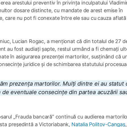
rea arestului preventiv în privința inculpatului Vladimi
ultor dosare distincte, cu mandate de arest emise în
te, care nu pot fi conexate între ele sau cu cauza aflată
tniuc, Lucian Rogac, a menționat că din totalul de 27 d
t au fost audiați șapte, restul urmând a fi chemați ulte
inate în asigurarea prezenței martorilor, susținând că un
 consecințe juridice și de schimbarea statutului procesual
m prezența martorilor. Mulți dintre ei au statut 
em de eventuale consecințe din partea acuzării sa
sarul „Frauda bancară” continuă cu audierea martorilo
osta președintă a Victoriabank,
Natalia Politov-Cangaș