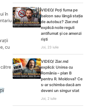
VIDEO/ Poți fuma pe
ui în
balcon sau lângă stația
ntariu
de autobuz? Ziar.md
explică noile reguli
antifumat și ce amenzi
riști
rații
le, cu
Joi, 23 iulie
VIDEO/ Ziar.md
 către
explică: Unirea cu
România – plan B
pentru R. Moldova? Ce
s-ar schimba dacă am
ii
deveni un singur stat
Joi, 2 iulie