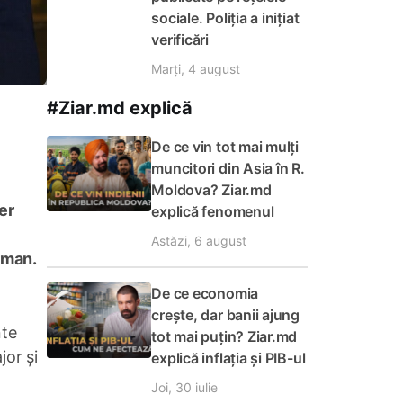
sociale. Poliția a inițiat
verificări
Marți, 4 august
#Ziar.md explică
De ce vin tot mai mulți
muncitori din Asia în R.
Moldova? Ziar.md
er
explică fenomenul
Astăzi, 6 august
rman.
De ce economia
crește, dar banii ajung
nte
tot mai puțin? Ziar.md
jor și
explică inflația și PIB-ul
Joi, 30 iulie