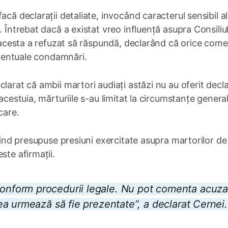
acă declarații detaliate, invocând caracterul sensibil al
 Întrebat dacă a existat vreo influență asupra Consiliul
, acesta a refuzat să răspundă, declarând că orice come
 eventuale condamnări.
larat că ambii martori audiați astăzi nu au oferit decla
acestuia, mărturiile s-au limitat la circumstanțe genera
care.
ivind presupuse presiuni exercitate asupra martorilor de
ste afirmații.
ți conform procedurii legale. Nu pot comenta acuzaț
a urmează să fie prezentate”, a declarat Cernei.