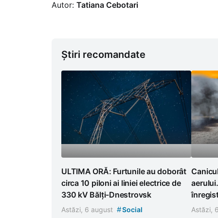
Autor:
Tatiana Cebotari
Știri recomandate
ULTIMA ORĂ: Furtunile au doborât
Canicul
circa 10 piloni ai liniei electrice de
aerului
330 kV Bălți-Dnestrovsk
înregist
#
Astăzi, 6 august
Social
Astăzi,