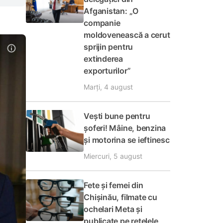
Afganistan: „O
companie
moldovenească a cerut
sprijin pentru
extinderea
exporturilor”
Marți, 4 august
Vești bune pentru
șoferi! Mâine, benzina
și motorina se ieftinesc
Miercuri, 5 august
Fete și femei din
Chișinău, filmate cu
ochelari Meta și
publicate pe rețelele