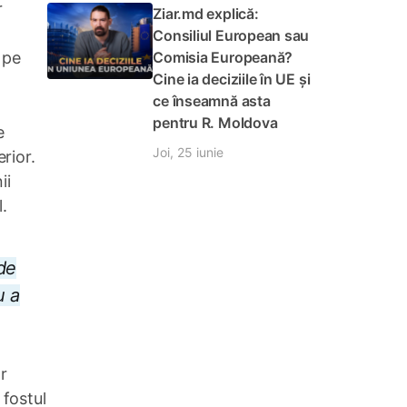
r
Ziar.md explică:
Consiliul European sau
Comisia Europeană?
 pe
Cine ia deciziile în UE și
ce înseamnă asta
pentru R. Moldova
e
Joi, 25 iunie
rior.
ii
.
de
u a
r
, fostul