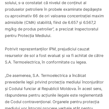
solului, s-a constatat că nivelul de conținut al
produselor petroliere în probele examinate depășește
cu aproximativ 66 de ori valoarea concentrației maxim
admisibile (CMA) stabilită, fiind de 6.657 și 6.567,2
mg/kg de produs petrolier”, a precizat Inspectoratul
pentru Protecția Mediului.
Potrivit reprezentanților IPM, prejudiciul cauzat
resurselor de sol a fost evaluat și va fi achitat de către
S.A. Termoelectrica, în conformitate cu legea.
„De asemenea, S.A. Termoelectrica a încălcat
prevederile legii privind protecția mediului înconjurător
și Codului funciar al Republicii Moldova. În acest sens,
răspunderea pentru acțiunile ilegale este reglementată
de Codul contravențional. Organele pentru protecția
mediului vor întocmi procese verbale atât pentru