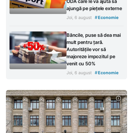
ODA care le va ajuta să
ajungă pe piețele externe
#
Joi, 6 august
Economie
Băncile, puse să dea mai
mult pentru țară.
Autoritățile vor să
majoreze impozitul pe
venit cu 50%
#
Joi, 6 august
Economie