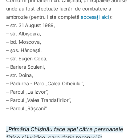
Conform primăriei mun. Chișinău, principalele adrese
unde au fost efectuate lucrări de combatere a
ambrozie (pentru lista completă
accesați aici
):
– str. 31 August 1989,
– str. Albișoara,
– bd. Moscova,
– șos. Hâncești,
– str. Eugen Coca,
– Bariera Sculeni,
– str. Doina,
– Pădurea - Parc „Calea Orheiului”,
– Parcul „La Izvor”,
– Parcul „Valea Trandafirilor”,
– Parcul „Râșcani”.
„Primăria Chișinău face apel către persoanele
fizice și juridice, care dețin terenuri în