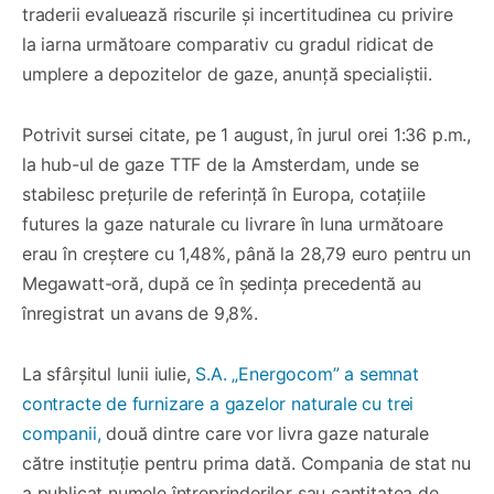
traderii evaluează riscurile și incertitudinea cu privire
la iarna următoare comparativ cu gradul ridicat de
umplere a depozitelor de gaze, anunță specialiștii.
Potrivit sursei citate, pe 1 august, în jurul orei 1:36 p.m.,
la hub-ul de gaze TTF de la Amsterdam, unde se
stabilesc prețurile de referință în Europa, cotațiile
futures la gaze naturale cu livrare în luna următoare
erau în creștere cu 1,48%, până la 28,79 euro pentru un
Megawatt-oră, după ce în ședința precedentă au
înregistrat un avans de 9,8%.
La sfârșitul lunii iulie,
S.A. „Energocom” a semnat
contracte de furnizare a gazelor naturale cu trei
companii,
două dintre care vor livra gaze naturale
către instituție pentru prima dată. Compania de stat nu
a publicat numele întreprinderilor sau cantitatea de