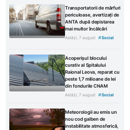
Transportatorii de mărfuri
periculoase, avertizați de
ANTA după depistarea
mai multor încălcări
#
Astăzi, 7 august
Social
Acoperișul blocului
curativ al Spitalului
Raional Leova, reparat cu
peste 1,7 milioane de lei
din fondurile CNAM
#
Astăzi, 7 august
Social
Meteorologii au emis un
nou cod galben de
instabilitate atmosferică,