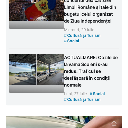
concertul dedicat Zilei
Limbii Române și taie din
bugetul celui organizat
de Ziua Independenței
Miercuri, 29 iulie
#
Cultură și Turism
#
Social
ACTUALIZARE: Cozile de
la vama Sculeni s-au
redus. Traficul se
desfășoară în condiții
normale
#
Luni, 27 iulie
Social
#
Cultură și Turism