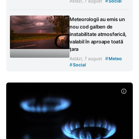
#
Astăzi, 7 august
Social
Meteorologii au emis un
nou cod galben de
instabilitate atmosferică,
valabil în aproape toată
țara
#
Astăzi, 7 august
Meteo
#
Social