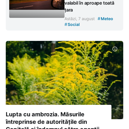
valabil în aproape toată
țara
#
Astăzi, 7 august
Meteo
#
Social
Lupta cu ambrozia. Măsurile
întreprinse de autoritățile din