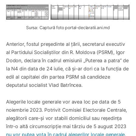
Sursa: Captură foto portal-declaratii.ani.md
Anterior, fostul președinte al țării, secretarul executiv
al Partidului Socialiștilor din R. Moldova (PSRM), Igor
Dodon, declara în cadrul emisiunii „Puterea a patra” de
la N4 din data de 24 iulie, că și-ar dori ca la funcția de
edil al capitalei din partea PSRM să candideze
deputatul socialist Vlad Batrîncea.
Alegerile locale generale vor avea loc pe data de 5
noiembrie 2023. Potrivit Comisiei Electorale Centrale,
alegătorii care-și vor stabili domiciliul sau reședința
într-o altă circumscripție mai târziu de 5 august 2023
nu vor putea vota în cadrul alegerilor locale generale.