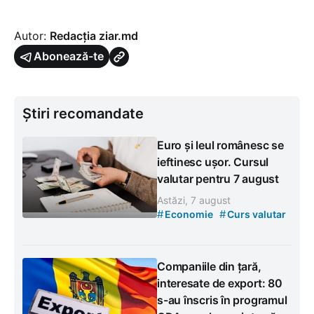
Autor:
Redacția ziar.md
Abonează-te
Știri recomandate
Euro și leul românesc se
ieftinesc ușor. Cursul
valutar pentru 7 august
Astăzi, 7 august
#
#
Economie
Curs valutar
Companiile din țară,
interesate de export: 80
s-au înscris în programul