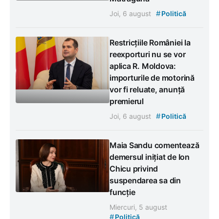
#
Joi, 6 august
Politică
Restricțiile României la
reexporturi nu se vor
aplica R. Moldova:
importurile de motorină
vor fi reluate, anunță
premierul
#
Joi, 6 august
Politică
Maia Sandu comentează
demersul inițiat de Ion
Chicu privind
suspendarea sa din
funcție
Miercuri, 5 august
#
Politică