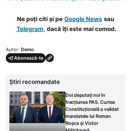
Ne poți citi și pe
Google News
sau
Telegram,
dacă îți este mai comod.
Autor:
Demo
Abonează-te
Știri recomandate
Doi deputați noi în
fracțiunea PAS. Curtea
Constituțională a validat
mandatele lui Roman
Roșca și Victor
Mătrăgună