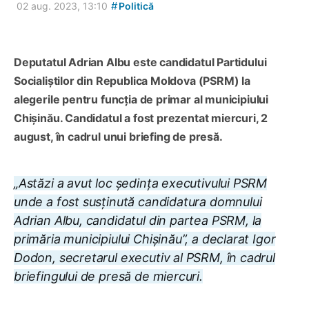
#
02 aug. 2023, 13:10
Politică
Deputatul Adrian Albu este candidatul
Partidul
ui
Socialiştilor din Republica Moldova
(PSRM) la
alegerile pentru funcția
de primar al mun
icipiului
Chișinău.
Candidatul a fost prezentat
miercuri, 2
august
, în cadrul unui briefing de presă.
„Astăzi a avut loc ședința executivului PSRM
unde a fost susținută candidatura domnului
Adrian Albu, candidatul din partea PSRM, la
primăria municipiului Chișinău”, a declarat Igor
Dodon, secretarul executiv al PSRM, în cadrul
briefingului de presă de miercuri.