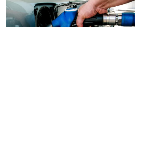
Prețurile la carburanți, în creștere.
Tarifele afișate de ANRE și cum
argumentează scumpirile
#
02 aug. 2023, 11:37
Economie
Prețurile la carburanți continuă să crească. Agenția
Națională pentru Reglementare în Energetică (ANRE)
a publicat noile prețuri maximale de comercializare
cu amănuntul a produselor petroliere principale de
tip standard, stabilite pentru ziua de joi, 3 august,