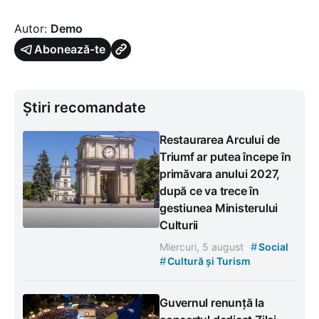
Autor:
Demo
Abonează-te
Știri recomandate
Restaurarea Arcului de
Triumf ar putea începe în
primăvara anului 2027,
după ce va trece în
gestiunea Ministerului
Culturii
#
Miercuri, 5 august
Social
#
Cultură și Turism
Guvernul renunță la