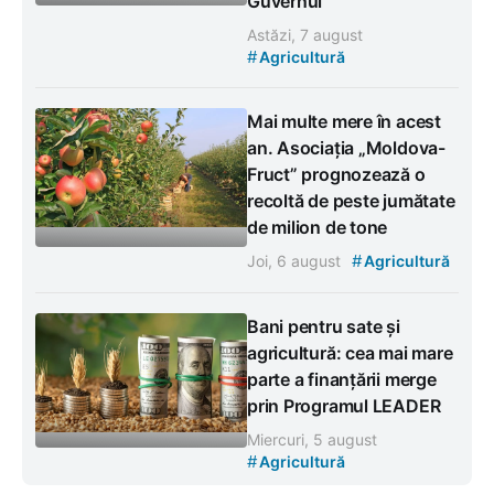
Guvernul
Astăzi, 7 august
#
Agricultură
Mai multe mere în acest
an. Asociația „Moldova-
Fruct” prognozează o
recoltă de peste jumătate
de milion de tone
#
Joi, 6 august
Agricultură
Bani pentru sate și
agricultură: cea mai mare
parte a finanțării merge
prin Programul LEADER
Miercuri, 5 august
#
Agricultură