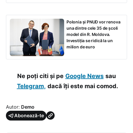
Polonia și PNUD vor renova
una dintre cele 35 de școli
model din R. Moldova.
Investiția se ridică la un
milion de euro
Ne poți citi și pe
Google News
sau
Telegram,
dacă îți este mai comod.
Autor:
Demo
Abonează-te