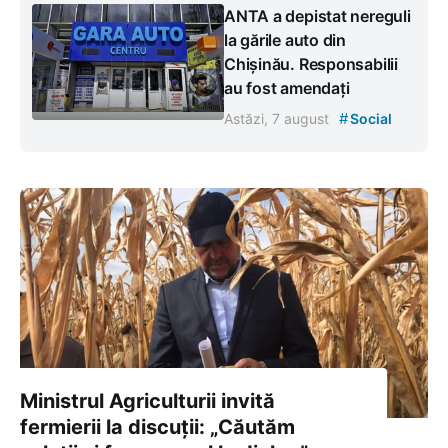
ANTA a depistat nereguli
la gările auto din
Chișinău. Responsabilii
au fost amendați
#
Astăzi, 7 august
Social
Ministrul Agriculturii invită
fermierii la discuții: „Căutăm