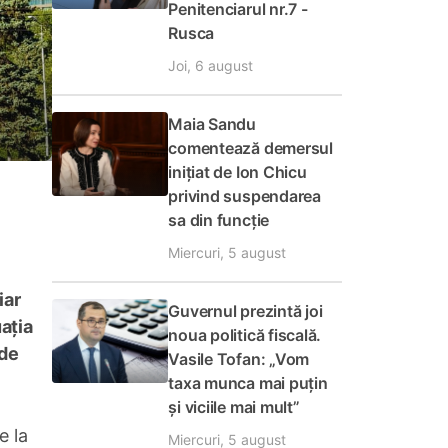
Penitenciarul nr.7 -
Rusca
Joi, 6 august
Maia Sandu
comentează demersul
inițiat de Ion Chicu
privind suspendarea
sa din funcție
Miercuri, 5 august
iar
Guvernul prezintă joi
ația
noua politică fiscală.
 de
Vasile Tofan: „Vom
taxa munca mai puțin
și viciile mai mult”
e la
Miercuri, 5 august