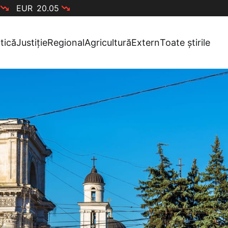
EUR
20.05
itică
Justiție
Regional
Agricultură
Extern
Toate știrile