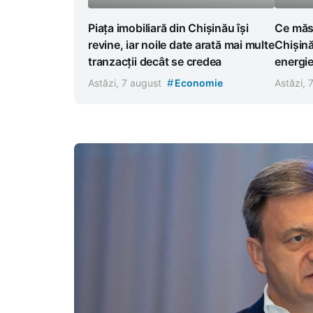
Piața imobiliară din Chișinău își
Ce măsu
revine, iar noile date arată mai multe
Chișină
tranzacții decât se credea
energi
#
Astăzi, 7 august
Economie
Astăzi, 