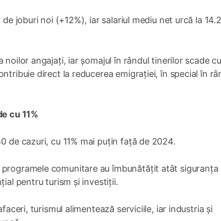
 de joburi noi (+12%), iar salariul mediu net urcă la 14
noilor angajați, iar șomajul în rândul tinerilor scade c
ntribuie direct la reducerea emigrației, în special în râ
ade cu 11%
40 de cazuri, cu 11% mai puțin față de 2024.
 programele comunitare au îmbunătățit atât siguranța 
al pentru turism și investiții.
faceri, turismul alimentează serviciile, iar industria și