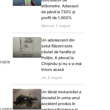
distribuitor de
etilometre. Adaosuri
de până la 733% și
profit de 1.000%
Miercuri, 5 august
Un adolescent din
satul Răzeni este
căutat de familie și
Poliție. A plecat la
nație
Chișinău și nu s-a mai
întors acasă
Joi, 6 august
Un tânăr motociclist a
decedat în urma unui
accident produs în
buzelor
sectorul Botanica al