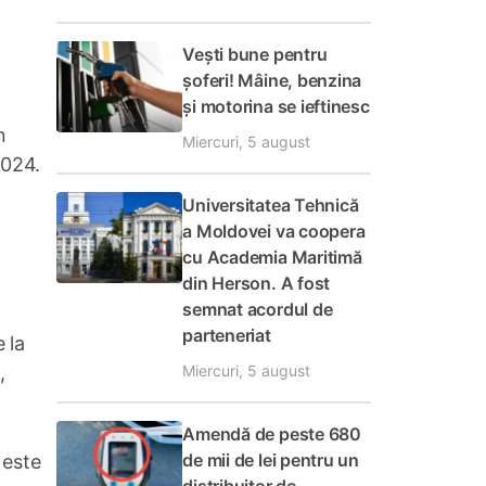
Vești bune pentru
șoferi! Mâine, benzina
și motorina se ieftinesc
n
Miercuri, 5 august
2024.
Universitatea Tehnică
a Moldovei va coopera
cu Academia Maritimă
din Herson. A fost
semnat acordul de
parteneriat
 la
Miercuri, 5 august
,
Amendă de peste 680
de mii de lei pentru un
 este