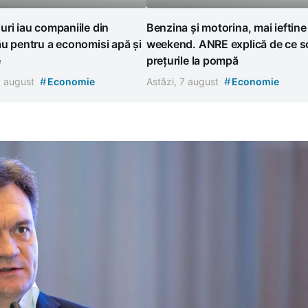
ri iau companiile din
Benzina și motorina, mai ieftine
u pentru a economisi apă și
weekend. ANRE explică de ce s
e
prețurile la pompă
#
#
7 august
Economie
Astăzi, 7 august
Economie