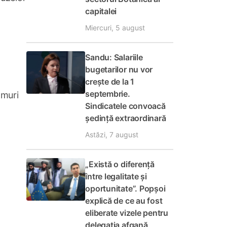
capitalei
Miercuri, 5 august
Sandu: Salariile
bugetarilor nu vor
crește de la 1
septembrie.
amuri
Sindicatele convoacă
ședință extraordinară
Astăzi, 7 august
„Există o diferență
între legalitate și
oportunitate”. Popșoi
explică de ce au fost
eliberate vizele pentru
delegația afgană