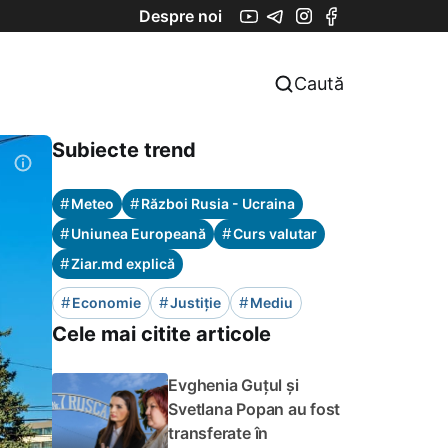
Despre noi
Caută
Subiecte trend
#
#
Meteo
Război Rusia - Ucraina
#
#
Uniunea Europeană
Curs valutar
#
Ziar.md explică
#
#
#
Economie
Justiție
Mediu
Cele mai citite articole
Evghenia Guțul și
Svetlana Popan au fost
transferate în