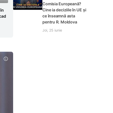
Comisia Europeană?
Cine ia deciziile în UE și
 în
ce înseamnă asta
cad
pentru R. Moldova
Joi, 25 iunie