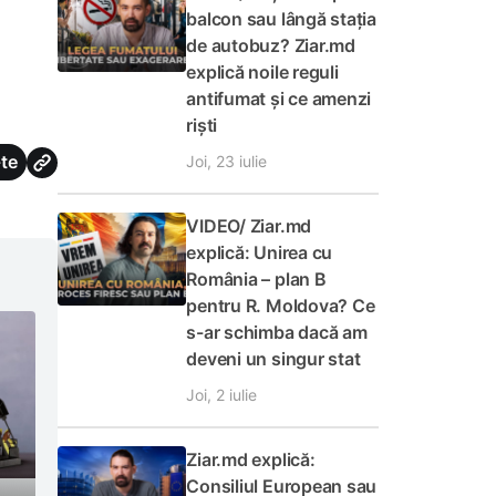
balcon sau lângă stația
de autobuz? Ziar.md
explică noile reguli
antifumat și ce amenzi
riști
te
Joi, 23 iulie
VIDEO/ Ziar.md
explică: Unirea cu
România – plan B
pentru R. Moldova? Ce
s-ar schimba dacă am
deveni un singur stat
Joi, 2 iulie
Ziar.md explică:
Consiliul European sau