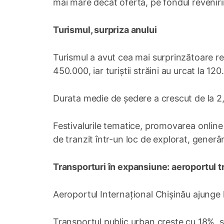
mai mare decât oferta, pe fondul revenirii 
Turismul, surpriza anului
Turismul a avut cea mai surprinzătoare re
450.000, iar turiștii străini au urcat la 1
Durata medie de ședere a crescut de la 2,8
Festivalurile tematice, promovarea online
de tranzit într-un loc de explorat, generâ
Transporturi în expansiune: aeroportul t
Aeroportul Internațional Chișinău ajunge l
Transportul public urban crește cu 18%, s