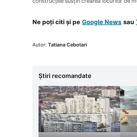
construcțiile susțin crearea locurilor de 
Ne poți citi și pe
Google News
sau
Autor:
Tatiana Cebotari
Știri recomandate