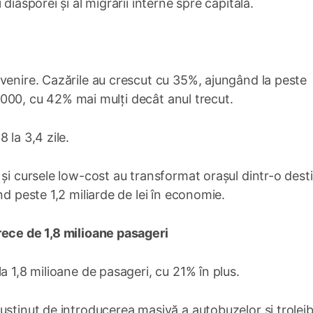
diasporei și al migrării interne spre capitală.
venire. Cazările au crescut cu 35%, ajungând la peste
20.000, cu 42% mai mulți decât anul trecut.
 la 3,4 zile.
 și cursele low-cost au transformat orașul dintr-o desti
nd peste 1,2 miliarde de lei în economie.
rece de 1,8 milioane pasageri
a 1,8 milioane de pasageri, cu 21% în plus.
usținut de introducerea masivă a autobuzelor și trolei