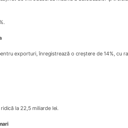
6%.
a
pentru exporturi, înregistrează o creștere de 14%, cu r
idică la 22,5 miliarde lei.
mari