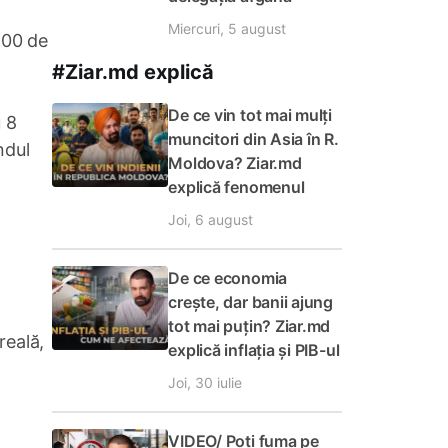
Miercuri, 5 august
.200 de
#Ziar.md explică
De ce vin tot mai mulți
u 8
muncitori din Asia în R.
ndul
Moldova? Ziar.md
explică fenomenul
Joi, 6 august
De ce economia
crește, dar banii ajung
tot mai puțin? Ziar.md
reală,
explică inflația și PIB-ul
Joi, 30 iulie
VIDEO/ Poți fuma pe