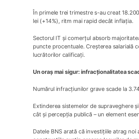
În primele trei trimestre s-au creat 18.200
lei (+14%), ritm mai rapid decât inflația.
Sectorul IT și comerțul absorb majoritatea 
puncte procentuale. Creșterea salarială co
lucrătorilor calificați.
Un oraș mai sigur: infracționalitatea sc
Numărul infracțiunilor grave scade la 3.7
Extinderea sistemelor de supraveghere și
cât și percepția publică – un element esenți
Datele BNS arată că investițiile atrag noi a