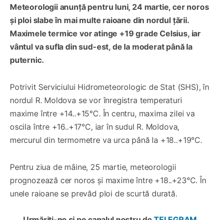
Meteorologii anunță pentru luni, 24 martie, cer noros
și ploi slabe în mai multe raioane din nordul țării.
Maximele termice vor atinge +19 grade Celsius, iar
vântul va sufla din sud-est, de la moderat până la
puternic.
Potrivit Serviciului Hidrometeorologic de Stat (SHS), în
nordul R. Moldova se vor înregistra temperaturi
maxime între +14..+15°C. În centru, maxima zilei va
oscila între +16..+17°C, iar în sudul R. Moldova,
mercurul din termometre va urca până la +18..+19°C.
Pentru ziua de mâine, 25 martie, meteorologii
prognozează cer noros și maxime între +18..+23°C. În
unele raioane se prevăd ploi de scurtă durată.
Urmăriți-ne și pe canalul nostru de
TELEGRAM