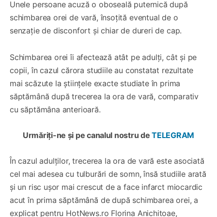
Unele persoane acuză o oboseală puternică după
schimbarea orei de vară, însoţită eventual de o
senzaţie de disconfort şi chiar de dureri de cap.
Schimbarea orei îi afectează atât pe adulți, cât și pe
copii, în cazul cărora studiile au constatat rezultate
mai scăzute la științele exacte studiate în prima
săptămână după trecerea la ora de vară, comparativ
cu săptămâna anterioară.
Urmăriți-ne și pe canalul nostru de
TELEGRAM
În cazul adulților, trecerea la ora de vară este asociată
cel mai adesea cu tulburări de somn, însă studiile arată
și un risc ușor mai crescut de a face infarct miocardic
acut în prima săptămână de după schimbarea orei, a
explicat pentru HotNews.ro Florina Anichitoae,