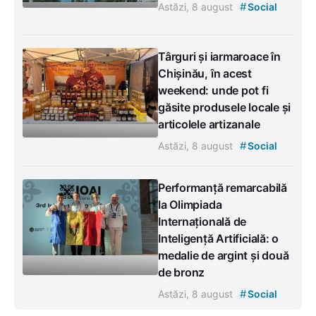
#
Astăzi, 8 august
Social
Târguri și iarmaroace în
Chișinău, în acest
weekend: unde pot fi
găsite produsele locale și
articolele artizanale
#
Astăzi, 8 august
Social
Performanță remarcabilă
la Olimpiada
Internațională de
Inteligență Artificială: o
medalie de argint și două
de bronz
#
Astăzi, 8 august
Social