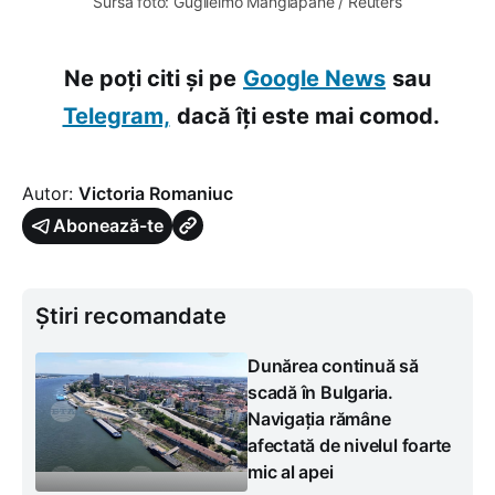
Sursa foto: Guglielmo Mangiapane / Reuters
Ne poți citi și pe
Google News
sau
Telegram,
dacă îți este mai comod.
Autor:
Victoria Romaniuc
Abonează-te
Știri recomandate
Dunărea continuă să
scadă în Bulgaria.
Navigația rămâne
afectată de nivelul foarte
mic al apei