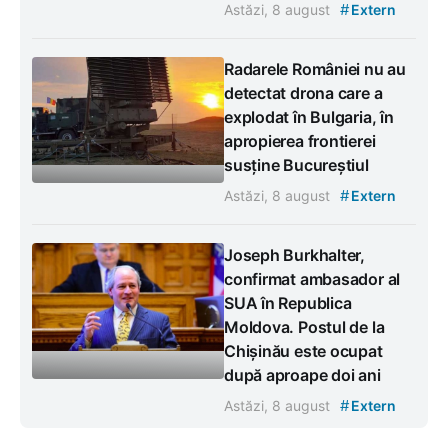
#
Astăzi, 8 august
Extern
Radarele României nu au
detectat drona care a
explodat în Bulgaria, în
apropierea frontierei
susține Bucureștiul
#
Astăzi, 8 august
Extern
Joseph Burkhalter,
confirmat ambasador al
SUA în Republica
Moldova. Postul de la
Chișinău este ocupat
după aproape doi ani
#
Astăzi, 8 august
Extern