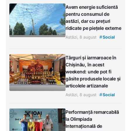
Avem energie suficientă
pentru consumul de
astăzi, dar cu prețuri
ridicate pe piețele externe
#
Astăzi, 8 august
Social
Târguri și iarmaroace în
Chișinău, în acest
weekend: unde pot fi
găsite produsele locale și
articolele artizanale
#
Astăzi, 8 august
Social
Performanță remarcabilă
la Olimpiada
Internațională de