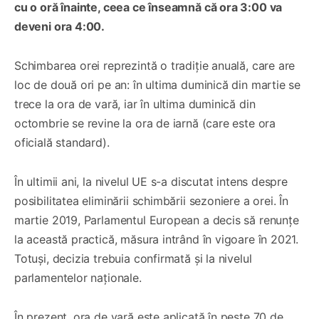
cu o oră înainte, ceea ce înseamnă că ora 3:00 va
deveni ora 4:00.
Schimbarea orei reprezintă o tradiție anuală, care are
loc de două ori pe an: în ultima duminică din martie se
trece la ora de vară, iar în ultima duminică din
octombrie se revine la ora de iarnă (care este ora
oficială standard).
În ultimii ani, la nivelul UE s-a discutat intens despre
posibilitatea eliminării schimbării sezoniere a orei. În
martie 2019, Parlamentul European a decis să renunțe
la această practică, măsura intrând în vigoare în 2021.
Totuși, decizia trebuia confirmată şi la nivelul
parlamentelor naţionale.
În prezent, ora de vară este aplicată în peste 70 de