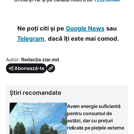
Ne poți citi și pe
Google News
sau
Telegram,
dacă îți este mai comod.
Autor:
Redacția ziar.md
Abonează-te
Știri recomandate
Avem energie suficientă
pentru consumul de
astăzi, dar cu prețuri
ridicate pe piețele externe