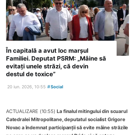
În capitală a avut loc marșul
Familiei. Deputat PSRM: „Mâine să
evitați unele străzi, că devin
destul de toxice”
#
20 iun. 2026, 10:55
Social
ACTUALIZARE (10:55)
La finalul mitingului din scuarul
Catedralei Mitropolitane, deputatul socialist Grigore
Novac a îndemnat participanții să evite mâine străzile