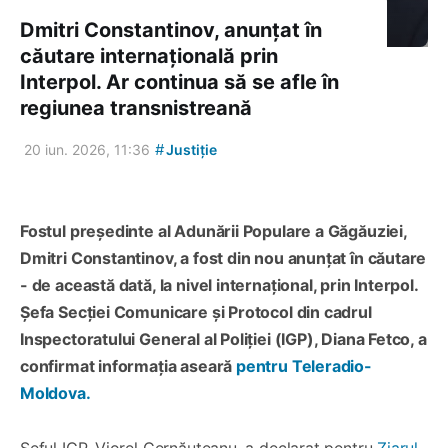
Dmitri Constantinov, anunțat în
căutare internațională prin
Interpol. Ar continua să se afle în
regiunea transnistreană
#
20 iun. 2026, 11:36
Justiție
Fostul președinte al Adunării Populare a Găgăuziei,
Dmitri Constantinov, a fost din nou anunțat în căutare
- de această dată, la nivel internațional, prin Interpol.
Șefa Secției Comunicare și Protocol din cadrul
Inspectoratului General al Poliției (IGP), Diana Fetco, a
confirmat informația aseară
pentru Teleradio-
Moldova.
Șeful IGP, Viorel Cernăuțeanu, a declarat pentru
Ziarul