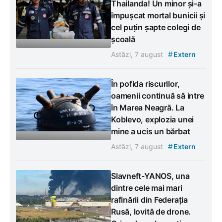
Thailanda! Un minor și-a
împușcat mortal bunicii și
cel puțin șapte colegi de
școală
#
Astăzi, 7 august
Extern
În pofida riscurilor,
oamenii continuă să intre
în Marea Neagră. La
Koblevo, explozia unei
mine a ucis un bărbat
#
Astăzi, 7 august
Extern
Slavneft-YANOS, una
dintre cele mai mari
rafinării din Federația
Rusă, lovită de drone.