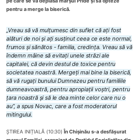
pe care se va deplasa marșul Pride și să opteze
pentru a merge la biserică.
„Vreau să vă mulțumesc din suflet că ați fost
alături de noi și ați susținut ceea ce este normal,
frumos și sănătos - familia, credința. Vreau să vă
îndemn mâine să evitați unele străzi ale
capitalei, că devin destul de toxice pentru
societatea noastră. Mergeți mai bine la biserică,
să vă rugați bunului Dumnezeu pentru familiile
dumneavoastră, pentru apropiații voștri, pentru
țara noastră și să le dea minte celor care nu o
au”, a spus Novac, care a fost moderatorul
mitingului.
ȘTIREA INIȚIALĂ (10:30)
În Chișinău s-a desfășurat
marșul Familiei, organizat de Partidul Socialiștilor din