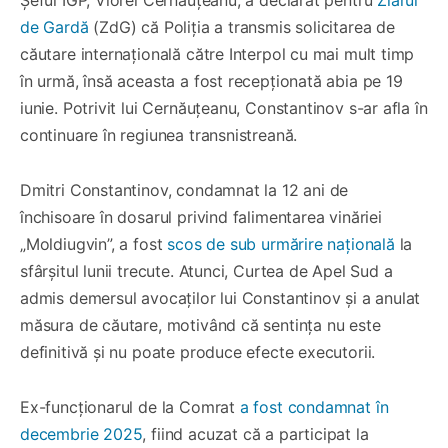
de Gardă
(ZdG) că Poliția a transmis solicitarea de
căutare internațională către Interpol cu mai mult timp
în urmă, însă aceasta a fost recepționată abia pe 19
iunie. Potrivit lui Cernăuțeanu, Constantinov s-ar afla în
continuare în regiunea transnistreană.
Dmitri Constantinov, condamnat la 12 ani de
închisoare în dosarul privind falimentarea vinăriei
„Moldiugvin”, a fost
scos de sub urmărire națională
la
sfârșitul lunii trecute. Atunci, Curtea de Apel Sud a
admis demersul avocaților lui Constantinov și a anulat
măsura de căutare, motivând că sentința nu este
definitivă și nu poate produce efecte executorii.
Ex-funcționarul de la Comrat
a fost condamnat în
decembrie 2025
, fiind acuzat că a participat la