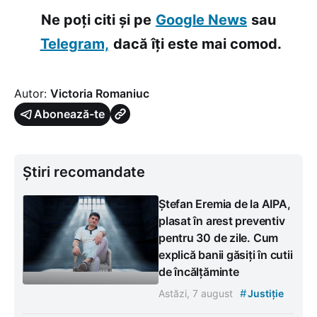
Ne poți citi și pe
Google News
sau
Telegram,
dacă îți este mai comod.
Autor:
Victoria Romaniuc
Abonează-te
Știri recomandate
Ștefan Eremia de la AIPA,
plasat în arest preventiv
pentru 30 de zile. Cum
explică banii găsiți în cutii
de încălțăminte
#
Astăzi, 7 august
Justiție