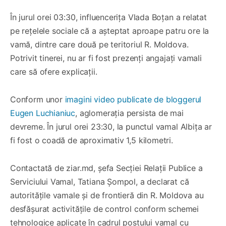
În jurul orei 03:30, influencerița Vlada Boțan a relatat
pe rețelele sociale că a așteptat aproape patru ore la
vamă, dintre care două pe teritoriul R. Moldova.
Potrivit tinerei, nu ar fi fost prezenți angajați vamali
care să ofere explicații.
Conform unor
imagini video publicate de bloggerul
Eugen Luchianiuc
, aglomerația persista de mai
devreme. În jurul orei 23:30, la punctul vamal Albița ar
fi fost o coadă de aproximativ 1,5 kilometri.
Contactată de ziar.md, șefa Secției Relații Publice a
Serviciului Vamal, Tatiana Șompol, a declarat că
autoritățile vamale și de frontieră din R. Moldova au
desfășurat activitățile de control conform schemei
tehnologice aplicate în cadrul postului vamal cu