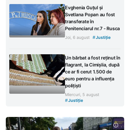
Evghenia Guțul și
Svetlana Popan au fost
transferate în
Penitenciarul nr.7 - Rusca
#
Joi, 6 august
Justiție
Un bărbat a fost reținut în
flagrant, la Cimișlia, după
ce ar fi cerut 1.500 de
euro pentru a influența
polițiști
Miercuri, 5 august
#
Justiție