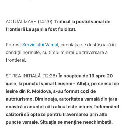
ACTUALIZARE (14:20)
Traficul la postul vamal de
frontieră Leușeni a fost fluidizat.
Potrivit
Serviciului Vamal
, circulația se desfășoară în
condiții normale, cu timpi minimi de traversare a
frontierei.
ȘTIREA INIȚIALĂ (12:26)
În noaptea de 19 spre 20
iunie, la punctul vamal Leușeni - Albița, pe sensul de
ieșire din R. Moldova, s-au format cozi de
autoturisme. Dimineața, autoritatea vamală din țara
noastră a anunțat că traficul este intens, îndemnând
călătorii să opteze pentru traversarea prin alte
puncte vamale. Situația se menține neschimbată.