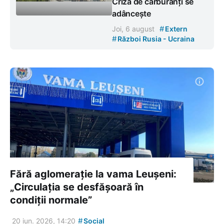
Criza de carburanți se
adâncește
#
Joi, 6 august
Extern
#
Război Rusia - Ucraina
Fără aglomerație la vama Leușeni:
„Circulația se desfășoară în
condiții normale”
#
20 iun. 2026, 14:20
Social