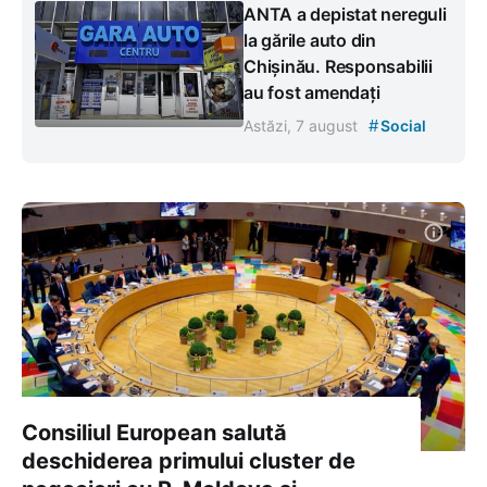
ANTA a depistat nereguli
la gările auto din
Chișinău. Responsabilii
au fost amendați
#
Astăzi, 7 august
Social
Consiliul European salută
deschiderea primului cluster de