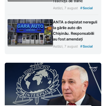
restricții de trafic
#
Astăzi, 7 august
Social
ANTA a depistat nereguli
la gările auto din
Chișinău. Responsabilii
au fost amendați
#
Astăzi, 7 august
Social