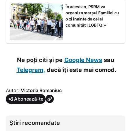
În acest an, PSRM va
organiza marșul Familiei cu
o zi înainte de cel al
comunității LGBTQI+
Ne poți citi și pe
Google News
sau
Telegram,
dacă îți este mai comod.
Autor:
Victoria Romaniuc
Abonează-te
Știri recomandate