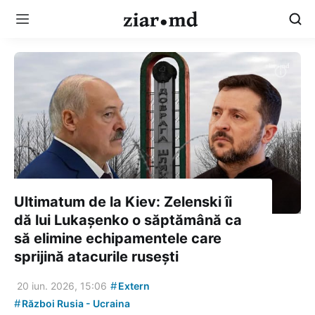
Ultimatum de la Kiev: Zelenski îi
dă lui Lukașenko o săptămână ca
să elimine echipamentele care
sprijină atacurile rusești
#
20 iun. 2026, 15:06
Extern
#
Război Rusia - Ucraina