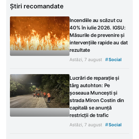
Știri recomandate
Incendiile au scăzut cu
40% în iulie 2026. IGSU:
Măsurile de prevenire și
intervențiile rapide au dat
rezultate
#
Astăzi, 7 august
Social
Lucrări de reparație și
târg autohton: Pe
șoseaua Muncești și
strada Miron Costin din
capitală se anunță
restricții de trafic
#
Astăzi, 7 august
Social