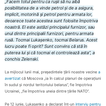
„Facem totul pentru ca rușii să nu aibă
posibilitatea de a vinde petrol și de a asigura,
implicit, motorină și petrol pentru armata lor,
deoarece toate acestea sunt folosite împotriva
noastră. El este astăzi principalul furnizor, sau
unul dintre principalii furnizori, pentru armata
rusă. Tocmai Lukașenko, tocmai Belarus. Acest
lucru poate fi oprit? Sunt convins că stă în
puterea lui și că tocmai el controlează asta”, a
conchis Zelenski.
La mijlocul lunii mai, președintele țării noastre vecine
a
avertizat
că Moscova „ia în calcul planuri de operațiuni
în sudul și nordul teritoriului belarus”, fie împotriva
Ucrainei, „fie împotriva uneia dintre țările NATO”.
Pe 12 iunie, Lukașenko a declarat înt-un
interviu pentru