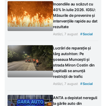
Incendiile au scăzut cu
40% în iulie 2026. IGSU:
Măsurile de prevenire și
intervențiile rapide au dat
rezultate
#
Astăzi, 7 august
Social
Lucrări de reparație și
târg autohton: Pe
șoseaua Muncești și
strada Miron Costin din
capitală se anunță
restricții de trafic
#
Astăzi, 7 august
Social
ANTA a depistat nereguli
la gările auto din