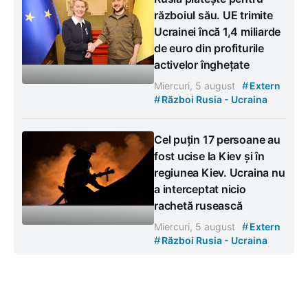
războiul său. UE trimite
Ucrainei încă 1,4 miliarde
de euro din profiturile
activelor înghețate
#
Miercuri, 5 august
Extern
#
Război Rusia - Ucraina
Cel puțin 17 persoane au
fost ucise la Kiev și în
regiunea Kiev. Ucraina nu
a interceptat nicio
rachetă rusească
#
Miercuri, 5 august
Extern
#
Război Rusia - Ucraina