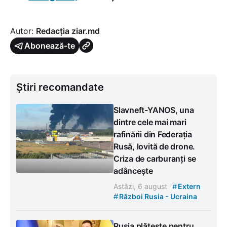
Autor:
Redacția ziar.md
Abonează-te
Știri recomandate
Slavneft-YANOS, una
dintre cele mai mari
rafinării din Federația
Rusă, lovită de drone.
Criza de carburanți se
adâncește
#
Astăzi, 6 august
Extern
#
Război Rusia - Ucraina
Rusia plătește pentru