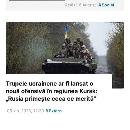
#
Astăzi, 6 august
Social
Trupele ucrainene ar fi lansat o
nouă ofensivă în regiunea Kursk:
„Rusia primește ceea ce merită”
#
05 ian. 2025, 12:30
Extern