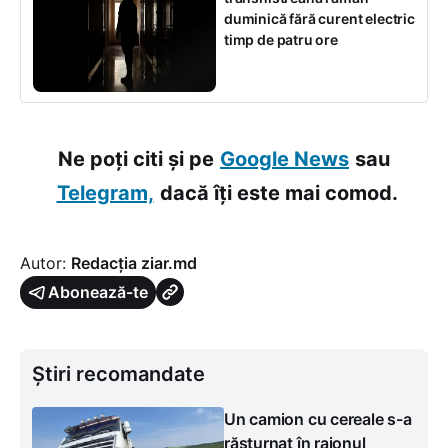
duminică fără curent electric
timp de patru ore
Ne poți citi și pe
Google News
sau
Telegram,
dacă îți este mai comod.
Autor:
Redacția ziar.md
Abonează-te
Știri recomandate
Un camion cu cereale s-a
răsturnat în raionul