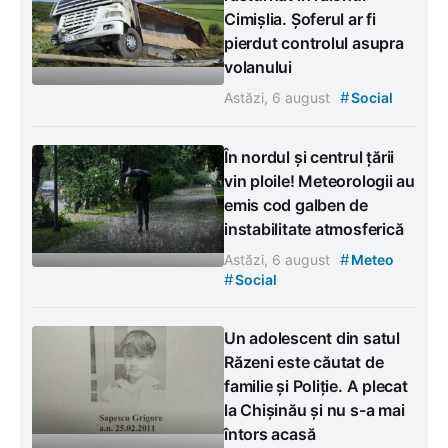
Cimișlia. Șoferul ar fi
pierdut controlul asupra
volanului
#
Astăzi, 6 august
Social
În nordul și centrul țării
vin ploile! Meteorologii au
emis cod galben de
instabilitate atmosferică
#
Astăzi, 6 august
Meteo
#
Social
Un adolescent din satul
Răzeni este căutat de
familie și Poliție. A plecat
la Chișinău și nu s-a mai
întors acasă