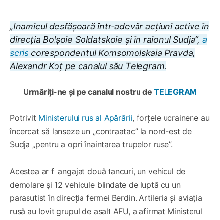
„Inamicul desfășoară într-adevăr acțiuni active în
direcția Bolșoie Soldatskoie și în raionul Sudja”,
a
scris
corespondentul Komsomolskaia Pravda,
Alexandr Koț pe canalul său Telegram.
Urmăriți-ne și pe canalul nostru de
TELEGRAM
Potrivit
Ministerului rus al Apărării
, forțele ucrainene au
încercat să lanseze un „contraatac” la nord-est de
Sudja „pentru a opri înaintarea trupelor ruse”.
Acestea ar fi angajat două tancuri, un vehicul de
demolare și 12 vehicule blindate de luptă cu un
parașutist în direcția fermei Berdin. Artileria și aviația
rusă au lovit grupul de asalt AFU, a afirmat Ministerul