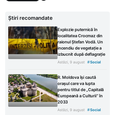
Știri recomandate
Explozie puternică în
localitatea Crocmaz din
raionul Ștefan Vodă. Un
incendiu de vegetație a
izbucnit după deflagrație
#
Astăzi, 9 august
Social
R. Moldova își caută
orașul care va lupta
pentru titlul de „Capitală
Europeană a Culturii” în
2033
#
Astăzi, 9 august
Social