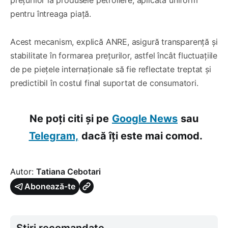
pentru întreaga piață.
Acest mecanism, explică ANRE, asigură transparență și
stabilitate în formarea prețurilor, astfel încât fluctuațiile
de pe piețele internaționale să fie reflectate treptat și
predictibil în costul final suportat de consumatori.
Ne poți citi și pe
Google News
sau
Telegram,
dacă îți este mai comod.
Autor:
Tatiana Cebotari
Abonează-te
Știri recomandate