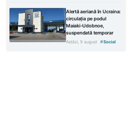
Alertă aeriană în Ucraina:
circulația pe podul
Maiaki-Udobnoe,
suspendată temporar
#
Astăzi, 9 august
Social