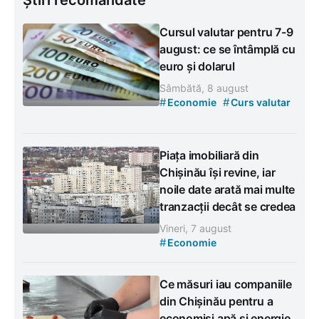
Cursul valutar pentru 7-9
august: ce se întâmplă cu
euro și dolarul
Sâmbătă, 8 august
#
#
Economie
Curs valutar
Piața imobiliară din
Chișinău își revine, iar
noile date arată mai multe
tranzacții decât se credea
Vineri, 7 august
#
Economie
Ce măsuri iau companiile
din Chișinău pentru a
economisi apă și energie