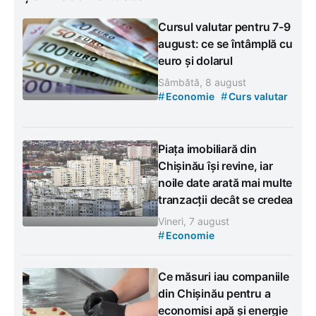
Cursul valutar pentru 7-9
august: ce se întâmplă cu
euro și dolarul
Sâmbătă, 8 august
#
#
Economie
Curs valutar
Piața imobiliară din
Chișinău își revine, iar
noile date arată mai multe
tranzacții decât se credea
Vineri, 7 august
#
Economie
Ce măsuri iau companiile
din Chișinău pentru a
economisi apă și energie