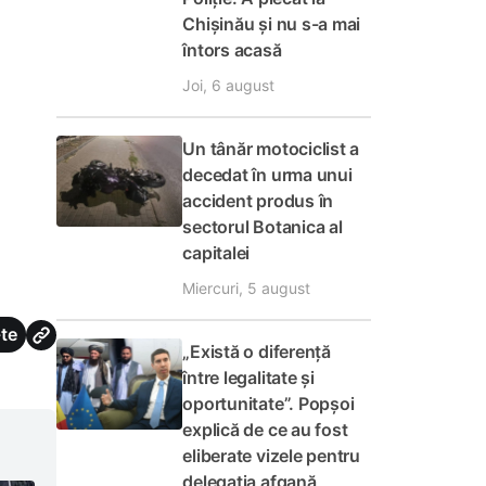
Chișinău și nu s-a mai
întors acasă
Joi, 6 august
Un tânăr motociclist a
decedat în urma unui
accident produs în
sectorul Botanica al
capitalei
Miercuri, 5 august
te
„Există o diferență
între legalitate și
oportunitate”. Popșoi
explică de ce au fost
eliberate vizele pentru
delegația afgană