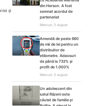
cu Academia Maritimă
din Herson. A fost
iei și
semnat acordul de
parteneriat
Miercuri, 5 august
Amendă de peste 680
de mii de lei pentru un
distribuitor de
etilometre. Adaosuri
de până la 733% și
profit de 1.000%
Miercuri, 5 august
Un adolescent din
satul Răzeni este
căutat de familie și
Poliție. A plecat la