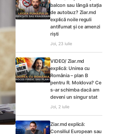
balcon sau lângă stația
de autobuz? Ziar.md
explică noile reguli
antifumat și ce amenzi
riști
Joi, 23 iulie
VIDEO/ Ziar.md
explică: Unirea cu
România – plan B
pentru R. Moldova? Ce
s-ar schimba dacă am
deveni un singur stat
Joi, 2 iulie
Ziar.md explică:
Consiliul European sau