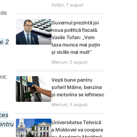
Astăzi, 7 august
 de
Guvernul prezintă joi
noua politică fiscală.
Vasile Tofan: „Vom
e 2
taxa munca mai puțin
și viciile mai mult”
Miercuri, 5 august
mic
Vești bune pentru
șoferi! Mâine, benzina
și motorina se ieftinesc
Miercuri, 5 august
ces
Universitatea Tehnică
entru
a Moldovei va coopera