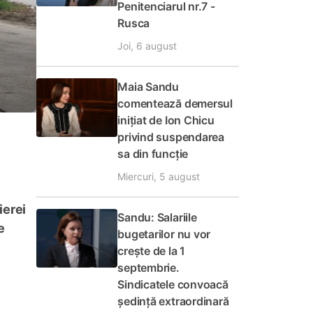
Penitenciarul nr.7 -
Rusca
Joi, 6 august
Maia Sandu
comentează demersul
inițiat de Ion Chicu
privind suspendarea
sa din funcție
Miercuri, 5 august
ierei
Sandu: Salariile
e
bugetarilor nu vor
crește de la 1
septembrie.
Sindicatele convoacă
ședință extraordinară