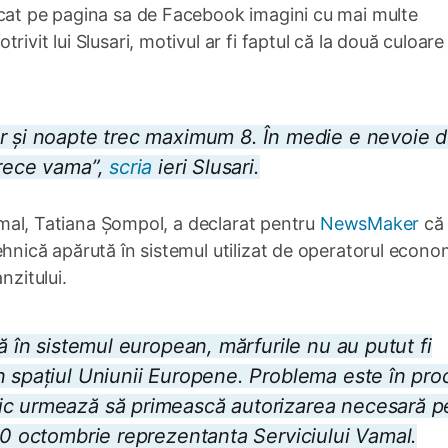
icat pe pagina sa de Facebook imagini cu mai multe
ivit lui Slusari, motivul ar fi faptul că la două culoare
ar și noapte trec maximum 8. În medie e nevoie d
trece vama”,
scria
ieri Slusari.
 Vamal, Tatiana Șompol, a declarat pentru
NewsMaker
că
ehnică apărută în sistemul utilizat de operatorul econo
nzitului.
ă în sistemul european, mărfurile nu au putut fi
n spațiul Uniunii Europene. Problema este în pro
ic urmează să primească autorizarea necesară p
 octombrie reprezentanta Serviciului Vamal.