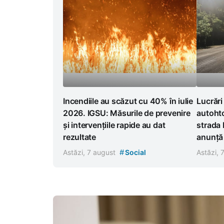
Incendiile au scăzut cu 40% în iulie
Lucrări
2026. IGSU: Măsurile de prevenire
autoht
și intervențiile rapide au dat
strada 
rezultate
anunță r
#
Astăzi, 7 august
Social
Astăzi, 