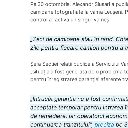
Pe 30 octombrie, Alexandr Slusari a publ
camioane fotografiate la vama Leușeni. Potr
control ar activa un singur vameș.
„Zeci de camioane stau în rând. Chi
zile pentru fiecare camion pentru a 
Șefa Secției relații publice a Serviciului
„situația a fost generată de o problemă t
pentru înregistrarea garanției aferente tra
„Întrucât garanția nu a fost confirmat
acceptate temporar pentru intrarea î
de remediere, iar operatorul econom
continuarea tranzitului”,
preciza
pe 30