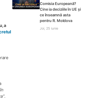
Comisia Europeană?
Cine ia deciziile în UE și
ce înseamnă asta
pentru R. Moldova
u, a
Joi, 25 iunie
cretul
erare
a
în
va”
.