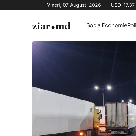
Vineri, 07 August, 2026
USD
17.37
Social
Economie
Pol