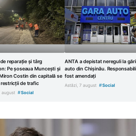
 de reparație și târg
ANTA a depistat nereguli la gări
on: Pe șoseaua Muncești și
auto din Chișinău. Responsabili
Miron Costin din capitală se
fost amendați
estricții de trafic
#
Astăzi, 7 august
Social
#
7 august
Social