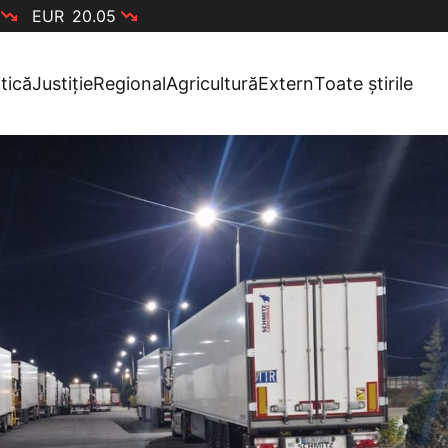
EUR
20.05
itică
Justiție
Regional
Agricultură
Extern
Toate știrile