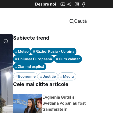
Despre noi
Caută
Subiecte trend
#
#
Meteo
Război Rusia - Ucraina
#
#
Uniunea Europeană
Curs valutar
#
Ziar.md explică
#
#
#
Economie
Justiție
Mediu
Cele mai citite articole
Evghenia Guțul și
Svetlana Popan au fost
transferate în