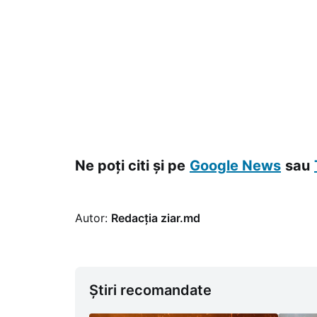
Ne poți citi și pe
Google News
sau
Autor:
Redacția ziar.md
Știri recomandate