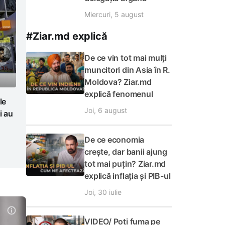
Miercuri, 5 august
#Ziar.md explică
De ce vin tot mai mulți
muncitori din Asia în R.
Moldova? Ziar.md
explică fenomenul
le
Joi, 6 august
i au
De ce economia
crește, dar banii ajung
tot mai puțin? Ziar.md
explică inflația și PIB-ul
Joi, 30 iulie
VIDEO/ Poți fuma pe