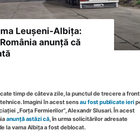
ama Leușeni-Albița:
 România anunță că
ată
ate timp de câteva zile, la punctul de trecere a front
tehnice. Imagini în acest sens
au fost publicate ieri
p
ciației „Forța Fermierilor”, Alexandr Slusari. În acest
nia
anunță astăzi că
, în urma solicitărilor adresate
de la vama Albița a fost deblocat.