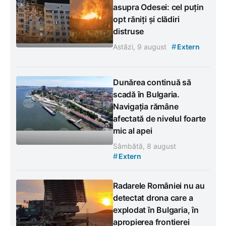
asupra Odesei: cel puțin
opt răniți și clădiri
distruse
#
Astăzi, 9 august
Extern
Dunărea continuă să
scadă în Bulgaria.
Navigația rămâne
afectată de nivelul foarte
mic al apei
Sâmbătă, 8 august
#
Extern
Radarele României nu au
detectat drona care a
explodat în Bulgaria, în
apropierea frontierei