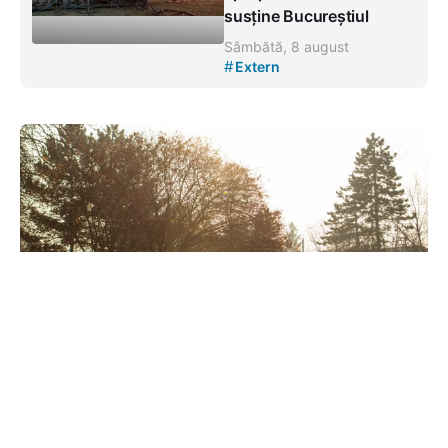
susține Bucureștiul
Sâmbătă, 8 august
#
Extern
Prognoza meteo: Cer acoperit de
nori și maxime de +7 grade
Celsius
#
#
07 dec. 2025, 09:00
Social
Meteo