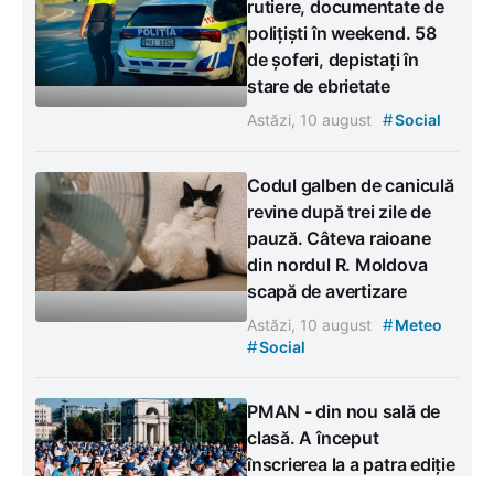
rutiere, documentate de
polițiști în weekend. 58
de șoferi, depistați în
stare de ebrietate
#
Astăzi, 10 august
Social
Codul galben de caniculă
revine după trei zile de
pauză. Câteva raioane
din nordul R. Moldova
scapă de avertizare
#
Astăzi, 10 august
Meteo
#
Social
PMAN - din nou sală de
clasă. A început
înscrierea la a patra ediție
a Marii Dictări Naționale