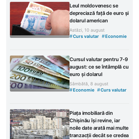
Leul moldovenesc se
depreciază față de euro și
dolarul american
Astăzi, 10 august
#
#
Curs valutar
Economie
Cursul valutar pentru 7-9
august: ce se întâmplă cu
euro și dolarul
Sâmbătă, 8 august
#
#
Economie
Curs valutar
Piața imobiliară din
Chișinău își revine, iar
noile date arată mai multe
tranzacții decât se credea