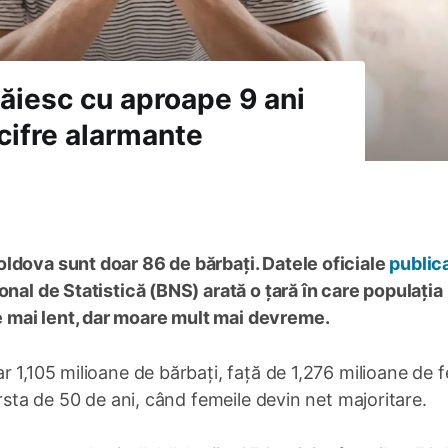
răiesc cu aproape 9 ani
cifre alarmante
ldova sunt doar 86 de bărbați. Datele oficiale
public
onal de Statistică (BNS) arată o țară în care populația
 mai lent, dar moare mult mai devreme.
r 1,105 milioane de bărbați, față de 1,276 milioane de f
ârsta de 50 de ani, când femeile devin net majoritare.