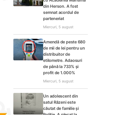
cu Academia Maritimă
din Herson. A fost
semnat acordul de
parteneriat
Miercuri, 5 august
Amendă de peste 680
de mii de lei pentru un
distribuitor de
etilometre. Adaosuri
de până la 733% și
profit de 1.000%
Miercuri, 5 august
Un adolescent din
satul Răzeni este
căutat de familie și
Poliție. A plecat la