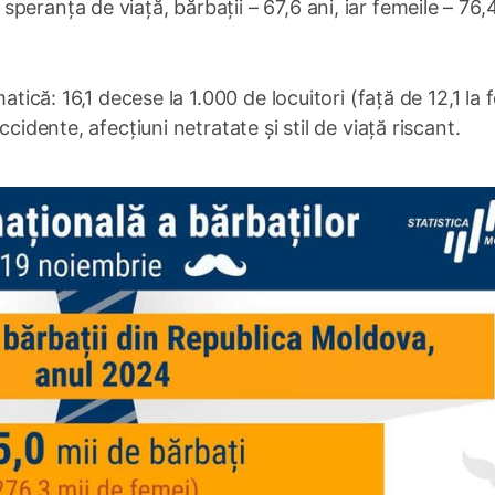
eranța de viață, bărbații – 67,6 ani, iar femeile – 76,4
atică: 16,1 decese la 1.000 de locuitori (față de 12,1 la 
cidente, afecțiuni netratate și stil de viață riscant.