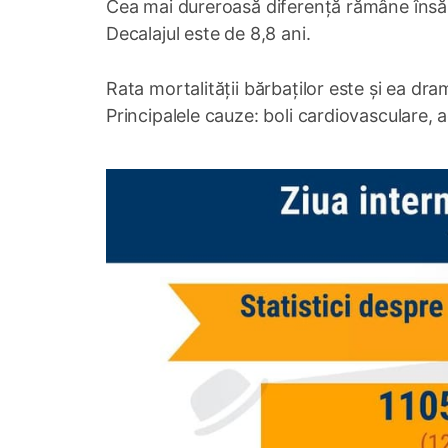
Cea mai dureroasă diferență rămâne însă sp
Decalajul este de 8,8 ani.
Rata mortalității bărbaților este și ea dram
Principalele cauze: boli cardiovasculare, ac