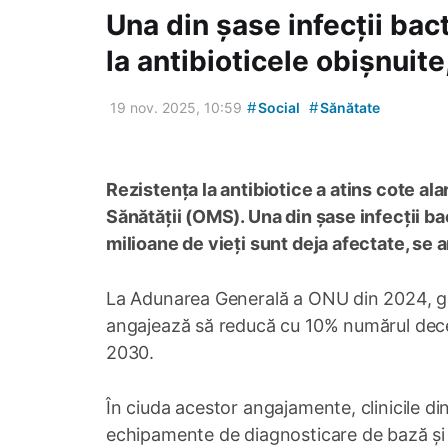
Una din șase infecții ba
la antibioticele obișnuit
#
#
19 nov. 2025, 10:59
Social
Sănătate
Rezistența la antibiotice a atins cote al
Sănătății (OMS). Una din șase infecții ba
milioane de vieți sunt deja afectate, se 
La Adunarea Generală a ONU din 2024, g
angajează să reducă cu 10% numărul deces
2030.
În ciuda acestor angajamente, clinicile di
echipamente de diagnosticare de bază și d