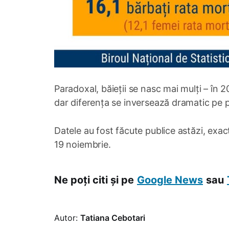
Paradoxal, băieții se nasc mai mulți – în 
dar diferența se inversează dramatic pe pa
Datele au fost făcute publice astăzi, exac
19 noiembrie.
Ne poți citi și pe
Google News
sau
Autor:
Tatiana Cebotari