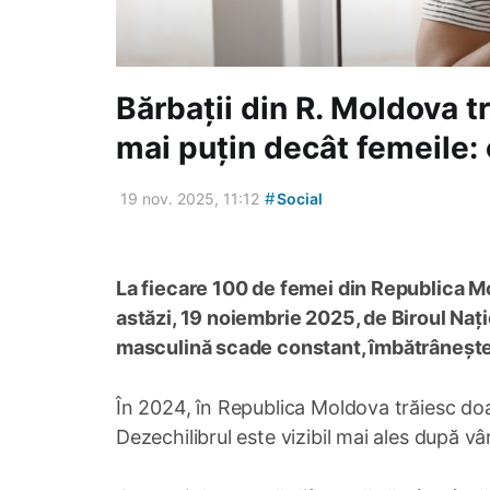
Bărbații din R. Moldova t
mai puțin decât femeile: 
#
19 nov. 2025, 11:12
Social
La fiecare 100 de femei din Republica Mo
astăzi, 19 noiembrie 2025, de Biroul Nați
masculină scade constant, îmbătrânește
În 2024, în Republica Moldova trăiesc doa
Dezechilibrul este vizibil mai ales după v