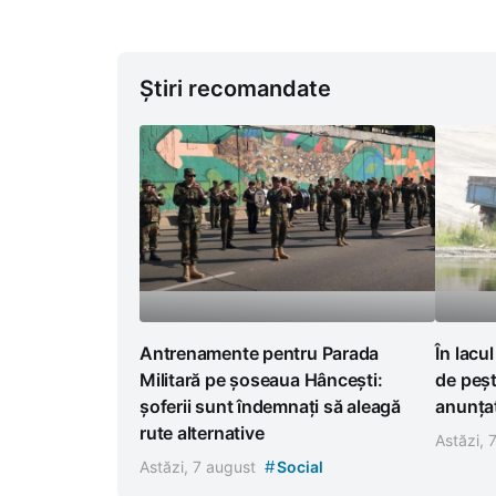
Știri recomandate
Antrenamente pentru Parada
În lacu
Militară pe șoseaua Hâncești:
de peșt
șoferii sunt îndemnați să aleagă
anunțat
rute alternative
Astăzi, 
#
Astăzi, 7 august
Social