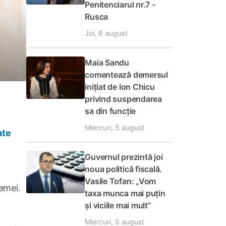
Penitenciarul nr.7 -
Rusca
Joi, 6 august
Maia Sandu
comentează demersul
inițiat de Ion Chicu
privind suspendarea
sa din funcție
Miercuri, 5 august
ate
Guvernul prezintă joi
noua politică fiscală.
Vasile Tofan: „Vom
emei.
taxa munca mai puțin
și viciile mai mult”
Miercuri, 5 august