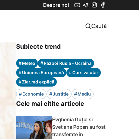
Despre noi
Caută
Subiecte trend
#
#
Meteo
Război Rusia - Ucraina
#
#
Uniunea Europeană
Curs valutar
#
Ziar.md explică
#
#
#
Economie
Justiție
Mediu
Cele mai citite articole
Evghenia Guțul și
Svetlana Popan au fost
transferate în