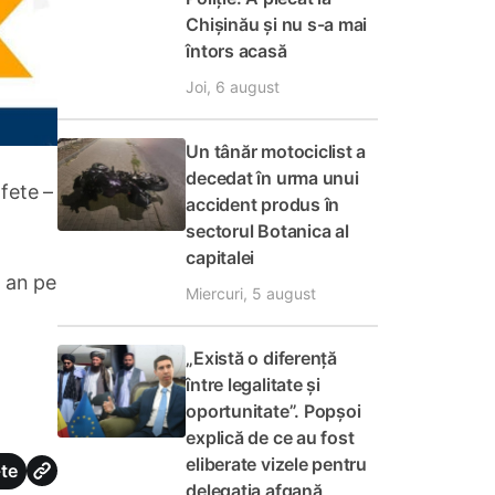
Chișinău și nu s-a mai
întors acasă
Joi, 6 august
Un tânăr motociclist a
decedat în urma unui
 fete –
accident produs în
sectorul Botanica al
capitalei
e an pe
Miercuri, 5 august
„Există o diferență
între legalitate și
oportunitate”. Popșoi
explică de ce au fost
eliberate vizele pentru
te
delegația afgană