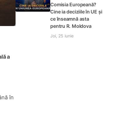
Comisia Europeană?
Cine ia deciziile în UE și
ce înseamnă asta
pentru R. Moldova
Joi, 25 iunie
ală a
ână în