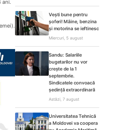
 ani.
Vești bune pentru
șoferi! Mâine, benzina
femei).
și motorina se ieftinesc
Miercuri, 5 august
Sandu: Salariile
bugetarilor nu vor
crește de la 1
septembrie.
Sindicatele convoacă
ședință extraordinară
Astăzi, 7 august
Universitatea Tehnică
a Moldovei va coopera