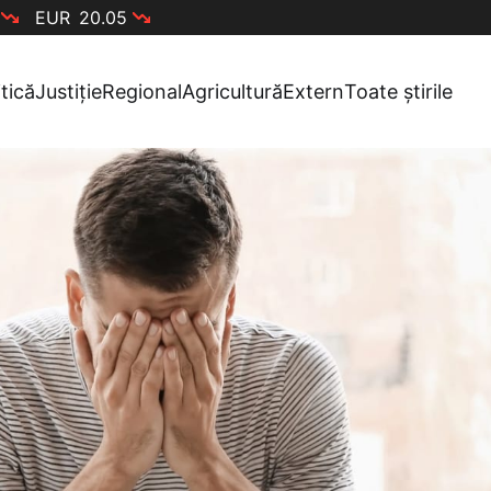
EUR
20.05
itică
Justiție
Regional
Agricultură
Extern
Toate știrile