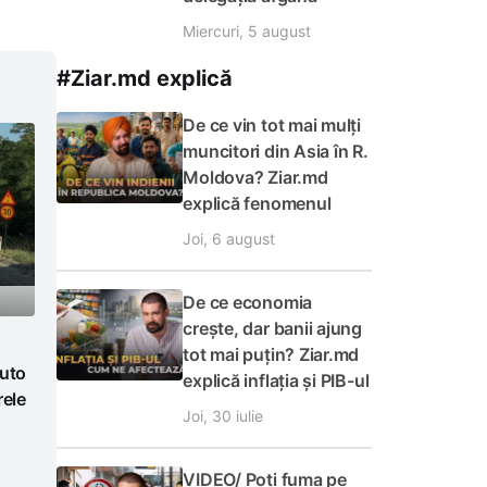
Miercuri, 5 august
#Ziar.md explică
De ce vin tot mai mulți
muncitori din Asia în R.
Moldova? Ziar.md
explică fenomenul
Joi, 6 august
De ce economia
crește, dar banii ajung
tot mai puțin? Ziar.md
auto
explică inflația și PIB-ul
rele
Joi, 30 iulie
VIDEO/ Poți fuma pe