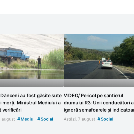
l Dănceni au fost găsite sute
VIDEO/ Pericol pe șantierul
i morți. Ministrul Mediului a
drumului R3: Unii conducători 
 verificări
ignoră semafoarele și indicatoa
#
#
#
7 august
Mediu
Social
Astăzi, 7 august
Social