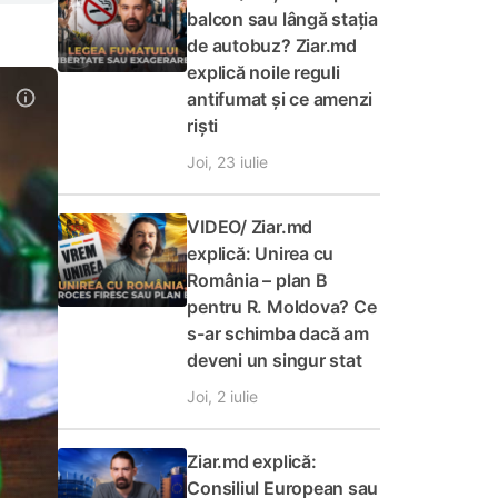
balcon sau lângă stația
de autobuz? Ziar.md
explică noile reguli
antifumat și ce amenzi
riști
Joi, 23 iulie
VIDEO/ Ziar.md
explică: Unirea cu
România – plan B
pentru R. Moldova? Ce
s-ar schimba dacă am
deveni un singur stat
Joi, 2 iulie
Ziar.md explică:
Consiliul European sau