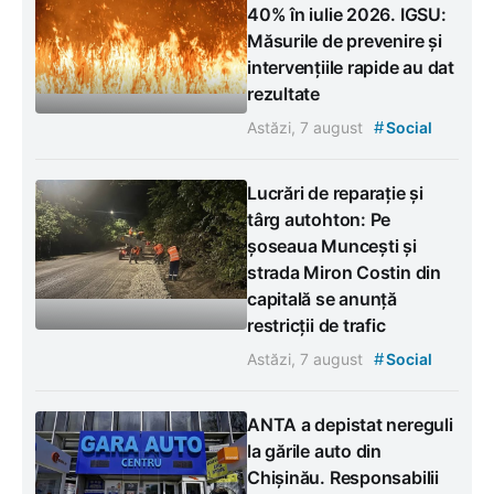
40% în iulie 2026. IGSU:
Măsurile de prevenire și
intervențiile rapide au dat
rezultate
#
Astăzi, 7 august
Social
Lucrări de reparație și
târg autohton: Pe
șoseaua Muncești și
strada Miron Costin din
capitală se anunță
restricții de trafic
#
Astăzi, 7 august
Social
ANTA a depistat nereguli
la gările auto din
Chișinău. Responsabilii