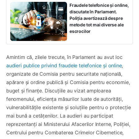
Fraudele telefonice și online,
discutate în Parlament.
Poliția avertizează despre
metode tot mai diverse ale
escrocilor
Amintim că, zilele trecute, în Parlament au avut loc
audieri publice privind fraudele telefonice și online
,
organizate de Comisia pentru securitate națională,
apărare și ordine publică și Comisia pentru economie,
buget și finanțe. Discuțiile au vizat amploarea
fenomenului, eficiența măsurilor luate de autorități,
vulnerabilitățile existente și soluțiile pentru o protecție
mai bună a cetățenilor. La audieri au participat
reprezentanți ai Ministerului Afacerilor Interne, Poliției,
Centrului pentru Combaterea Crimelor Cibernetice,