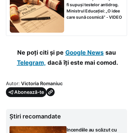
fi supuși testelor antidrog.
Ministrul Educației: „O idee
care sună cosmică” - VIDEO
Ne poți citi și pe
Google News
sau
Telegram,
dacă îți este mai comod.
Autor:
Victoria Romaniuc
Abonează-te
Știri recomandate
Incendiile au scăzut cu