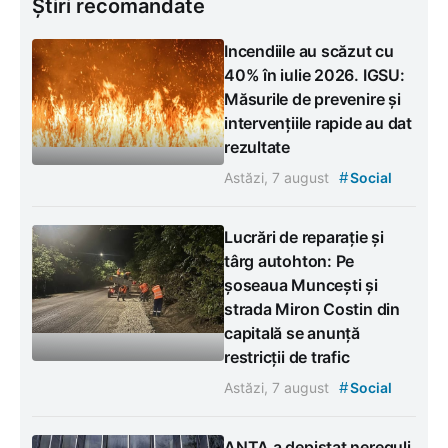
Știri recomandate
Incendiile au scăzut cu
40% în iulie 2026. IGSU:
Măsurile de prevenire și
intervențiile rapide au dat
rezultate
#
Astăzi, 7 august
Social
Lucrări de reparație și
târg autohton: Pe
șoseaua Muncești și
strada Miron Costin din
capitală se anunță
restricții de trafic
#
Astăzi, 7 august
Social
ANTA a depistat nereguli