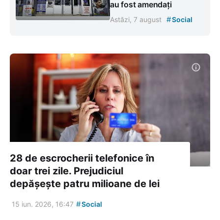
au fost amendați
#
Astăzi, 7 august
Social
28 de escrocherii telefonice în
doar trei zile. Prejudiciul
depășește patru milioane de lei
#
15 iun. 2026, 16:47
Social