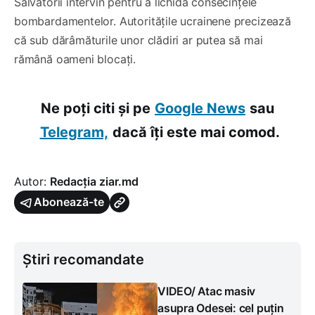
Salvatorii intervin pentru a lichida consecințele
bombardamentelor. Autoritățile ucrainene precizează
că sub dărâmăturile unor clădiri ar putea să mai
rămână oameni blocați.
Ne poți citi și pe
Google News
sau
Telegram,
dacă îți este mai comod.
Autor:
Redacția ziar.md
Abonează-te
Știri recomandate
VIDEO/ Atac masiv
asupra Odesei: cel puțin