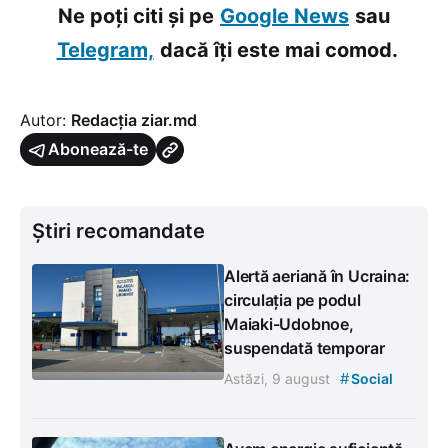
Ne poți citi și pe
Google News
sau
Telegram,
dacă îți este mai comod.
Autor:
Redacția ziar.md
Abonează-te
Știri recomandate
Alertă aeriană în Ucraina:
circulația pe podul
Maiaki-Udobnoe,
suspendată temporar
#
Astăzi, 9 august
Social