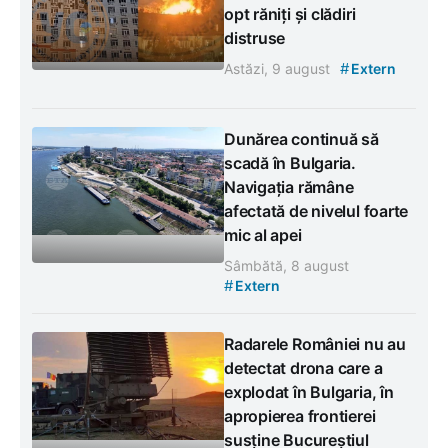
opt răniți și clădiri
distruse
#
Astăzi, 9 august
Extern
Dunărea continuă să
scadă în Bulgaria.
Navigația rămâne
afectată de nivelul foarte
mic al apei
Sâmbătă, 8 august
#
Extern
Radarele României nu au
detectat drona care a
explodat în Bulgaria, în
apropierea frontierei
susține Bucureștiul