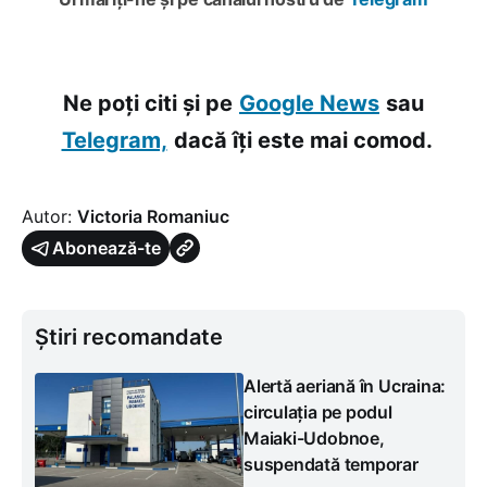
Ne poți citi și pe
Google News
sau
Telegram,
dacă îți este mai comod.
Autor:
Victoria Romaniuc
Abonează-te
Știri recomandate
Alertă aeriană în Ucraina:
circulația pe podul
Maiaki-Udobnoe,
suspendată temporar