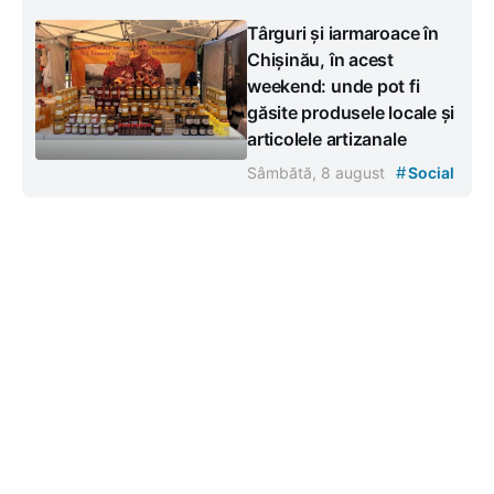
Târguri și iarmaroace în
Chișinău, în acest
weekend: unde pot fi
găsite produsele locale și
articolele artizanale
#
Sâmbătă, 8 august
Social