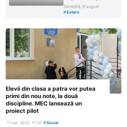
Sâmbătă, 8 august
#
Extern
Elevii din clasa a patra vor putea
primi din nou note, la două
discipline. MEC lansează un
proiect pilot
#
17 iun. 2025, 17:47
Social