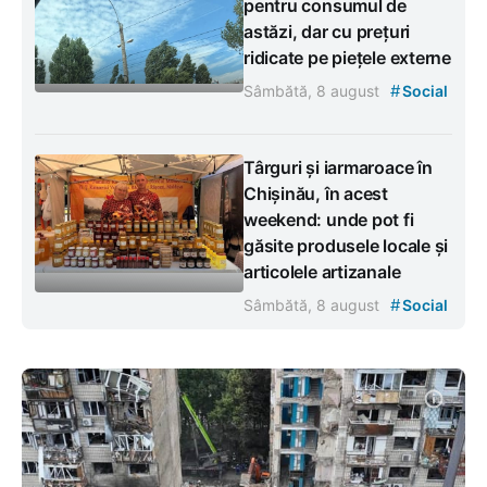
pentru consumul de
astăzi, dar cu prețuri
ridicate pe piețele externe
#
Sâmbătă, 8 august
Social
Târguri și iarmaroace în
Chișinău, în acest
weekend: unde pot fi
găsite produsele locale și
articolele artizanale
#
Sâmbătă, 8 august
Social