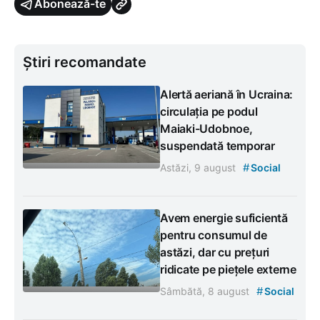
Abonează-te
Știri recomandate
Alertă aeriană în Ucraina:
circulația pe podul
Maiaki-Udobnoe,
suspendată temporar
#
Astăzi, 9 august
Social
Avem energie suficientă
pentru consumul de
astăzi, dar cu prețuri
ridicate pe piețele externe
#
Sâmbătă, 8 august
Social