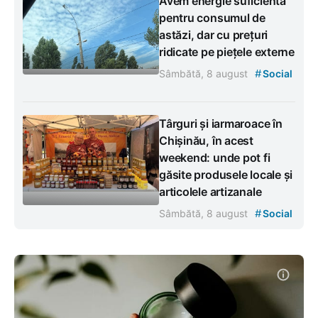
Avem energie suficientă
pentru consumul de
astăzi, dar cu prețuri
ridicate pe piețele externe
#
Sâmbătă, 8 august
Social
Târguri și iarmaroace în
Chișinău, în acest
weekend: unde pot fi
găsite produsele locale și
articolele artizanale
#
Sâmbătă, 8 august
Social