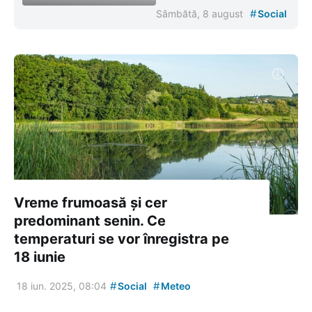
#
Sâmbătă, 8 august
Social
Vreme frumoasă și cer
predominant senin. Ce
temperaturi se vor înregistra pe
18 iunie
#
#
18 iun. 2025, 08:04
Social
Meteo