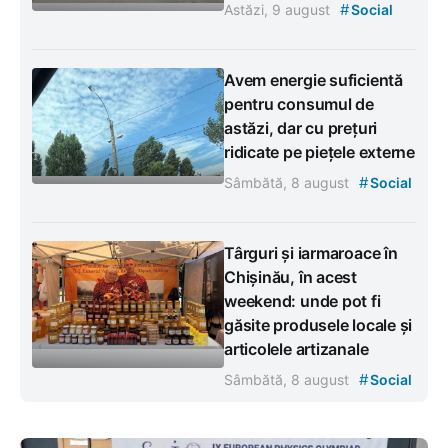
#
Astăzi, 9 august
Social
Avem energie suficientă
pentru consumul de
astăzi, dar cu prețuri
ridicate pe piețele externe
#
Sâmbătă, 8 august
Social
Târguri și iarmaroace în
Chișinău, în acest
weekend: unde pot fi
găsite produsele locale și
articolele artizanale
#
Sâmbătă, 8 august
Social