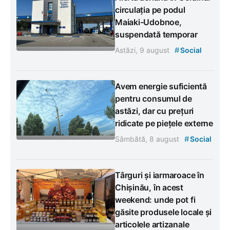
circulația pe podul
Maiaki-Udobnoe,
suspendată temporar
#
Astăzi, 9 august
Social
Avem energie suficientă
pentru consumul de
astăzi, dar cu prețuri
ridicate pe piețele externe
#
Sâmbătă, 8 august
Social
Târguri și iarmaroace în
Chișinău, în acest
weekend: unde pot fi
găsite produsele locale și
articolele artizanale