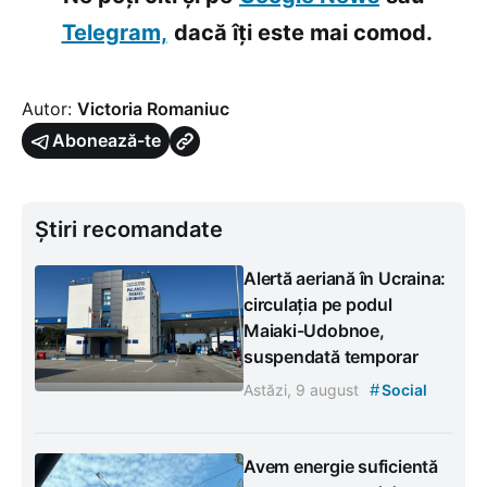
Telegram,
dacă îți este mai comod.
Autor:
Victoria Romaniuc
Abonează-te
Știri recomandate
Alertă aeriană în Ucraina:
circulația pe podul
Maiaki-Udobnoe,
suspendată temporar
#
Astăzi, 9 august
Social
Avem energie suficientă