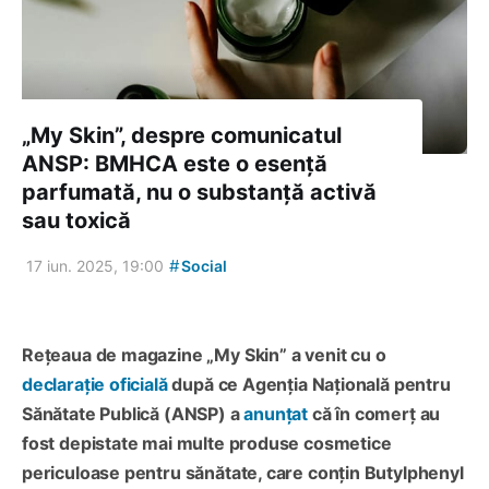
„My Skin”, despre comunicatul
ANSP: BMHCA este o esență
parfumată, nu o substanță activă
sau toxică
#
17 iun. 2025, 19:00
Social
Rețeaua de magazine „My Skin” a venit cu o
declarație oficială
după ce Agenția Națională pentru
Sănătate Publică (ANSP) a
anunțat
că în comerț au
fost depistate mai multe produse cosmetice
periculoase pentru sănătate, care conțin Butylphenyl