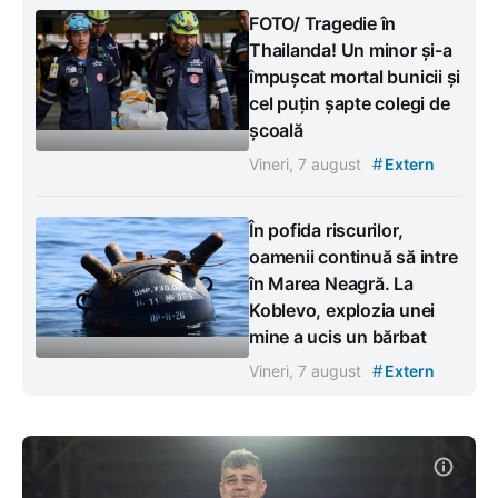
FOTO/ Tragedie în
Thailanda! Un minor și-a
împușcat mortal bunicii și
cel puțin șapte colegi de
școală
#
Vineri, 7 august
Extern
În pofida riscurilor,
oamenii continuă să intre
în Marea Neagră. La
Koblevo, explozia unei
mine a ucis un bărbat
#
Vineri, 7 august
Extern