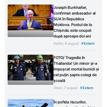
Joseph Burkhalter,
confirmat ambasador al
SUA în Republica
Moldova. Postul de la
Chișinău este ocupat
după aproape doi ani
#
Astăzi, 8 august
Extern
FOTO/ Tragedie în
Thailanda! Un minor și-a
împușcat mortal bunicii și
cel puțin șapte colegi de
școală
#
Vineri, 7 august
Extern
În pofida riscurilor,