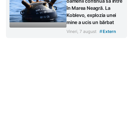
oamenii continuă să intre
în Marea Neagră. La
Koblevo, explozia unei
mine a ucis un bărbat
#
Vineri, 7 august
Extern