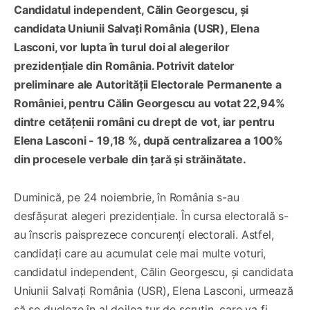
Candidatul independent, Călin Georgescu, și
candidata Uniunii Salvați România (USR), Elena
Lasconi, vor lupta în turul doi al alegerilor
prezidențiale din România. Potrivit datelor
preliminare ale Autorității Electorale Permanente a
României, pentru Călin Georgescu au votat 22,94%
dintre cetățenii români cu drept de vot, iar pentru
Elena Lasconi - 19,18 %, după centralizarea a 100%
din procesele verbale din țară și străinătate.
Duminică, pe 24 noiembrie, în România s-au
desfășurat alegeri prezidențiale. În cursa electorală s-
au înscris paisprezece concurenți electorali. Astfel,
candidați care au acumulat cele mai multe voturi,
candidatul independent, Călin Georgescu, și candidata
Uniunii Salvați România (USR), Elena Lasconi, urmează
să se dueleze în al doilea tur de scrutin, care va fi