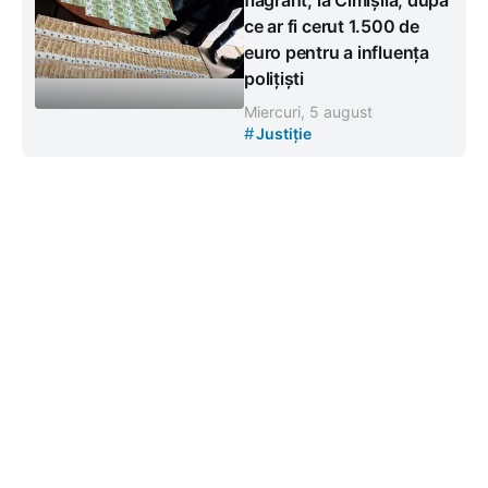
ce ar fi cerut 1.500 de
euro pentru a influența
polițiști
Miercuri, 5 august
#
Justiție