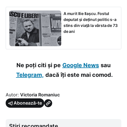
A murit Ilie Ilașcu. Fostul
deputat și deținut politic s-a
stins din viață la vârsta de 73
de ani
Ne poți citi și pe
Google News
sau
Telegram,
dacă îți este mai comod.
Autor:
Victoria Romaniuc
Abonează-te
Știri recomandate