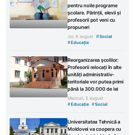
pentru noile programe
școlare. Părinții, elevii și
profesorii pot veni cu
propuneri
#
Joi, 6 august
Social
#
Educație
Reorganizarea școlilor:
Profesorii relocați în alte
unități administrativ-
teritoriale vor putea primi
până la 300.000 de lei
Miercuri, 5 august
#
#
Educație
Social
Universitatea Tehnică a
Moldovei va coopera cu