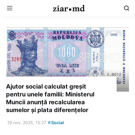
Ajutor social calculat greșit
pentru unele familii: Ministerul
Muncii anunță recalcularea
sumelor și plata diferențelor
#
19 nov. 2025, 15:27
Social