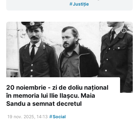
#
Justiție
20 noiembrie - zi de doliu național
în memoria lui Ilie Ilașcu. Maia
Sandu a semnat decretul
#
19 nov. 2025, 14:13
Social