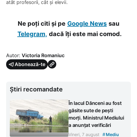
atât profesorii, cât și elevii.
Ne poți citi și pe
Google News
sau
Telegram,
dacă îți este mai comod.
Autor:
Victoria Romaniuc
Abonează-te
Știri recomandate
În lacul Dănceni au fost
găsite sute de pești
morți. Ministrul Mediului
a anunțat verificări
#
Vineri, 7 august
Mediu