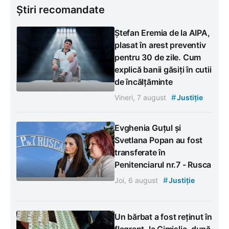
Știri recomandate
Ștefan Eremia de la AIPA,
plasat în arest preventiv
pentru 30 de zile. Cum
explică banii găsiți în cutii
de încălțăminte
#
Vineri, 7 august
Justiție
Evghenia Guțul și
Svetlana Popan au fost
transferate în
Penitenciarul nr.7 - Rusca
#
Joi, 6 august
Justiție
Un bărbat a fost reținut în
flagrant, la Cimișlia, după