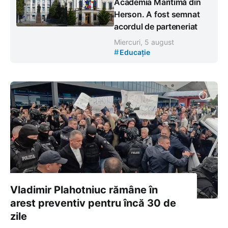
Academia Maritimă din
Herson. A fost semnat
acordul de parteneriat
Miercuri, 5 august
#
Educație
Vladimir Plahotniuc rămâne în
arest preventiv pentru încă 30 de
zile