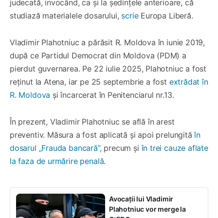
judecată, invocând, ca și la ședințele anterioare, că
studiază materialele dosarului,
scrie
Europa Liberă.
Vladimir Plahotniuc a părăsit R. Moldova în iunie 2019,
după ce Partidul Democrat din Moldova (PDM) a
pierdut guvernarea. Pe 22 iulie 2025, Plahotniuc a fost
reținut la Atena, iar pe 25 septembrie a fost
extrădat în
R. Moldova
și încarcerat în Penitenciarul nr.13.
În prezent, Vladimir Plahotniuc se află în arest
preventiv. Măsura a fost aplicată și apoi prelungită
în
dosarul „Frauda bancară”,
precum și
în trei cauze aflate
la faza de urmărire penală
.
Avocații lui Vladimir
Plahotniuc vor merge la