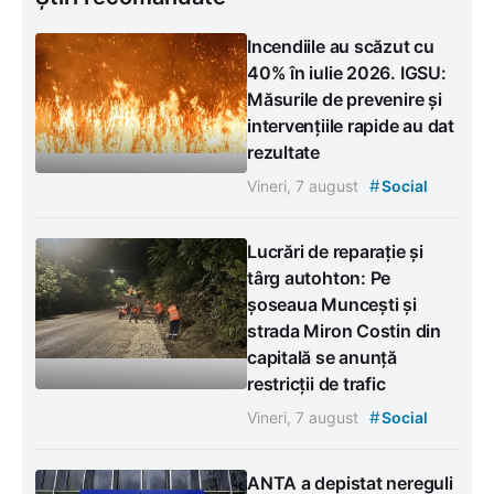
Incendiile au scăzut cu
40% în iulie 2026. IGSU:
Măsurile de prevenire și
intervențiile rapide au dat
rezultate
#
Vineri, 7 august
Social
Lucrări de reparație și
târg autohton: Pe
șoseaua Muncești și
strada Miron Costin din
capitală se anunță
restricții de trafic
#
Vineri, 7 august
Social
ANTA a depistat nereguli