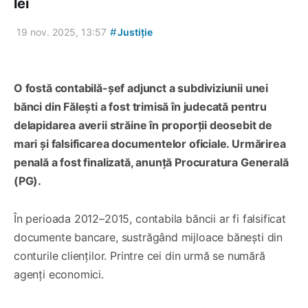
lei
#
19 nov. 2025, 13:57
Justiție
O fostă contabilă-șef adjunct a subdiviziunii unei
bănci din Fălești a fost trimisă în judecată pentru
delapidarea averii străine în proporții deosebit de
mari și falsificarea documentelor oficiale. Urmărirea
penală a fost finalizată, anunță Procuratura Generală
(PG).
În perioada 2012–2015, contabila băncii ar fi falsificat
documente bancare, sustrăgând mijloace bănești din
conturile clienților. Printre cei din urmă se numără
agenți economici.