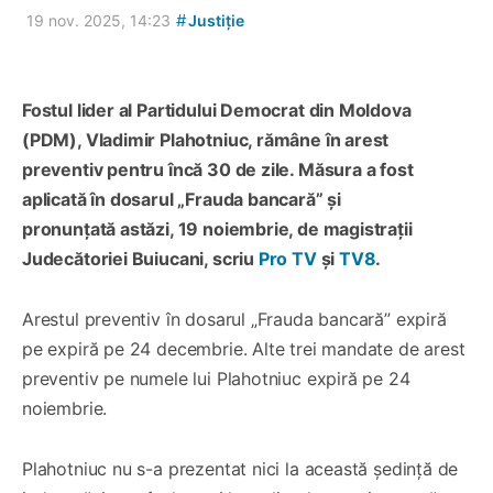
#
19 nov. 2025, 14:23
Justiție
Fostul lider al Partidului Democrat din Moldova
(PDM), Vladimir Plahotniuc, rămâne în arest
preventiv pentru încă 30 de zile. Măsura a fost
aplicată în dosarul „Frauda bancară” și
pronunțată astăzi, 19 noiembrie, de magistrații
Judecătoriei Buiucani, scriu
Pro TV
și
TV8
.
Arestul preventiv în dosarul „Frauda bancară” expiră
pe expiră pe 24 decembrie. Alte trei mandate de arest
preventiv pe numele lui Plahotniuc expiră pe 24
noiembrie.
Plahotniuc nu s-a prezentat nici la această ședință de