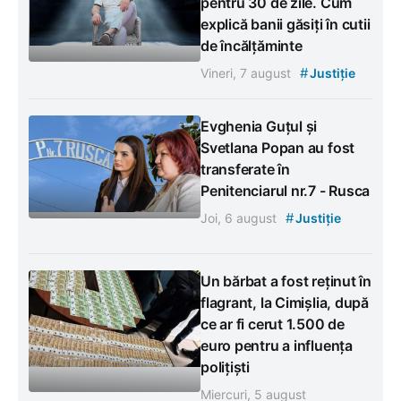
pentru 30 de zile. Cum
explică banii găsiți în cutii
de încălțăminte
#
Vineri, 7 august
Justiție
Evghenia Guțul și
Svetlana Popan au fost
transferate în
Penitenciarul nr.7 - Rusca
#
Joi, 6 august
Justiție
Un bărbat a fost reținut în
flagrant, la Cimișlia, după
ce ar fi cerut 1.500 de
euro pentru a influența
polițiști
Miercuri, 5 august