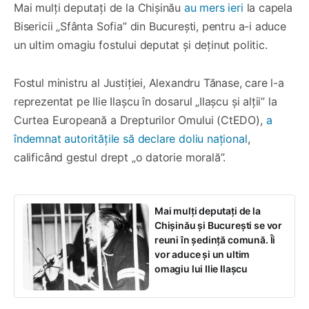
Mai mulți deputați de la Chișinău
au mers ieri
la capela
Bisericii „Sfânta Sofia” din București, pentru a-i aduce
un ultim omagiu fostului deputat și deținut politic.
Fostul ministru al Justiției, Alexandru Tănase, care l-a
reprezentat pe Ilie Ilașcu în dosarul „Ilașcu și alții” la
Curtea Europeană a Drepturilor Omului (CtEDO),
a
îndemnat autoritățile să declare doliu național
,
calificând gestul drept „o datorie morală”.
Mai mulți deputați de la
Chișinău și București se vor
reuni în ședință comună. Îi
vor aduce și un ultim
omagiu lui Ilie Ilașcu