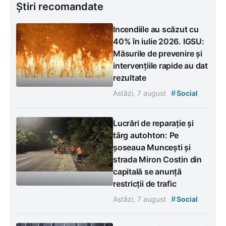
Știri recomandate
Incendiile au scăzut cu
40% în iulie 2026. IGSU:
Măsurile de prevenire și
intervențiile rapide au dat
rezultate
#
Astăzi, 7 august
Social
Lucrări de reparație și
târg autohton: Pe
șoseaua Muncești și
strada Miron Costin din
capitală se anunță
restricții de trafic
#
Astăzi, 7 august
Social