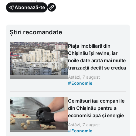
Abonează-te
Știri recomandate
Piața imobiliară din
Chișinău își revine, iar
noile date arată mai multe
tranzacții decât se credea
Astăzi, 7 august
#
Economie
Ce măsuri iau companiile
din Chișinău pentru a
economisi apă și energie
Astăzi, 7 august
#
Economie