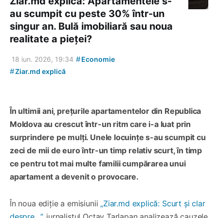
Ziar.md explică: Apartamentele s-
au scumpit cu peste 30% într-un
singur an. Bulă imobiliară sau noua
realitate a pieței?
#
18 iun. 2026, 19:34
Economie
#
Ziar.md explică
În ultimii ani, prețurile apartamentelor din Republica
Moldova au crescut într-un ritm care i-a luat prin
surprindere pe mulți. Unele locuințe s-au scumpit cu
zeci de mii de euro într-un timp relativ scurt, în timp
ce pentru tot mai multe familii cumpărarea unui
apartament a devenit o provocare.
În noua ediție a emisiunii
„Ziar.md explică: Scurt și clar
despre…”
, jurnalistul Octav Tarlapan analizează cauzele