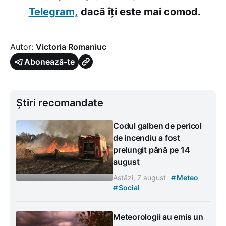
Telegram,
dacă îți este mai comod.
Autor:
Victoria Romaniuc
Abonează-te
Știri recomandate
Codul galben de pericol
de incendiu a fost
prelungit până pe 14
august
#
Astăzi, 7 august
Meteo
#
Social
Meteorologii au emis un