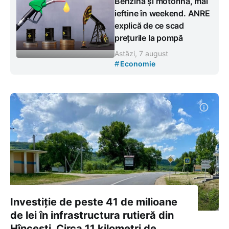
Benzina și motorina, mai
ieftine în weekend. ANRE
explică de ce scad
prețurile la pompă
Astăzi, 7 august
#
Economie
Investiție de peste 41 de milioane
de lei în infrastructura rutieră din
Hîncești. Circa 11 kilometri de