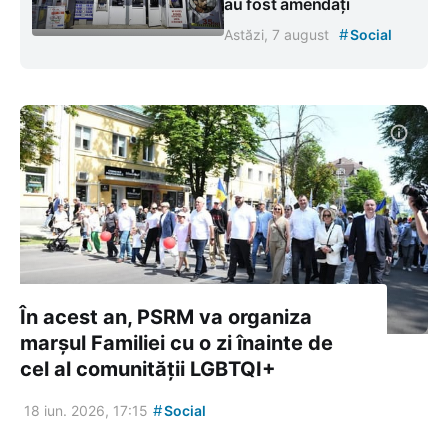
au fost amendați
#
Astăzi, 7 august
Social
În acest an, PSRM va organiza
marșul Familiei cu o zi înainte de
cel al comunității LGBTQI+
#
18 iun. 2026, 17:15
Social