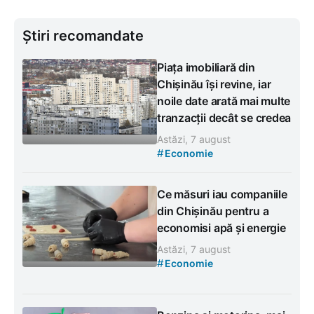
Știri recomandate
Piața imobiliară din
Chișinău își revine, iar
noile date arată mai multe
tranzacții decât se credea
Astăzi, 7 august
#
Economie
Ce măsuri iau companiile
din Chișinău pentru a
economisi apă și energie
Astăzi, 7 august
#
Economie