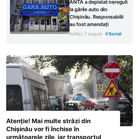
ANTA a depistat nereguli
la gările auto din
Chișinău. Responsabilii
au fost amendați
#
Astăzi, 7 august
Social
Atenție! Mai multe străzi din
Chișinău vor fi închise în
următoarele zile, iar transportul