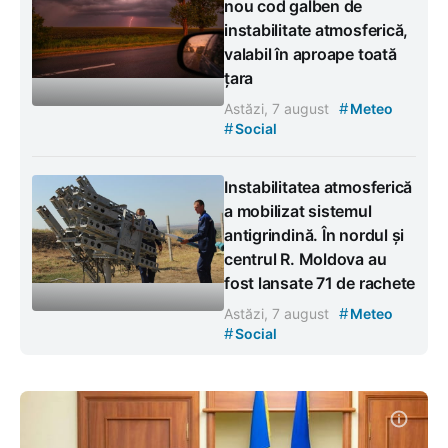
nou cod galben de
instabilitate atmosferică,
valabil în aproape toată
țara
#
Astăzi, 7 august
Meteo
#
Social
Instabilitatea atmosferică
a mobilizat sistemul
antigrindină. În nordul și
centrul R. Moldova au
fost lansate 71 de rachete
#
Astăzi, 7 august
Meteo
#
Social