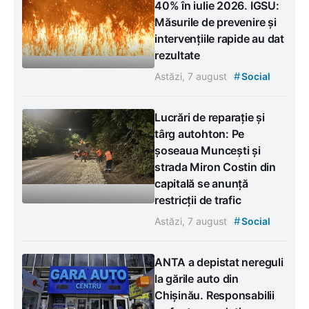
40% în iulie 2026. IGSU:
Măsurile de prevenire și
intervențiile rapide au dat
rezultate
#
Astăzi, 7 august
Social
Lucrări de reparație și
târg autohton: Pe
șoseaua Muncești și
strada Miron Costin din
capitală se anunță
restricții de trafic
#
Astăzi, 7 august
Social
ANTA a depistat nereguli
la gările auto din
Chișinău. Responsabilii