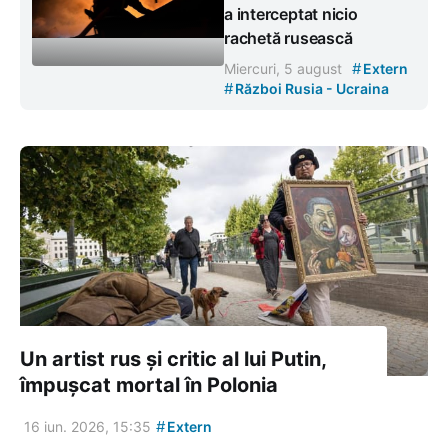
a interceptat nicio
rachetă rusească
#
Miercuri, 5 august
Extern
#
Război Rusia - Ucraina
Un artist rus și critic al lui Putin,
împușcat mortal în Polonia
#
16 iun. 2026, 15:35
Extern