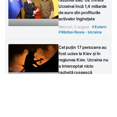
războiul său. UE trimite
Ucrainei încă 1,4 miliarde
de euro din profiturile
activelor înghețate
#
Miercuri, 5 august
Extern
#
Război Rusia - Ucraina
Cel puțin 17 persoane au
fost ucise la Kiev și în
regiunea Kiev. Ucraina nu
a interceptat nicio
rachetă rusească
#
Miercuri, 5 august
Extern
#
Război Rusia - Ucraina