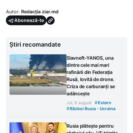
Autor:
Redacția ziar.md
Abonează-te
Știri recomandate
Slavneft-YANOS, una
dintre cele mai mari
rafinării din Federația
Rusă, lovită de drone.
Criza de carburanți se
adâncește
#
Joi, 6 august
Extern
#
Război Rusia - Ucraina
Rusia plătește pentru