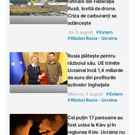
rafinării din Federația
Rusă, lovită de drone.
Criza de carburanți se
adâncește
#
Joi, 6 august
Extern
#
Război Rusia - Ucraina
Rusia plătește pentru
războiul său. UE trimite
Ucrainei încă 1,4 miliarde
de euro din profiturile
activelor înghețate
#
Miercuri, 5 august
Extern
#
Război Rusia - Ucraina
Cel puțin 17 persoane au
fost ucise la Kiev și în
regiunea Kiev. Ucraina nu