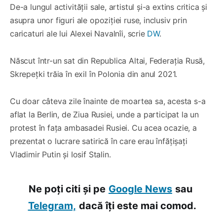
De-a lungul activității sale, artistul și-a extins critica și
asupra unor figuri ale opoziției ruse, inclusiv prin
caricaturi ale lui Alexei Navalnîi, scrie
DW
.
Născut într-un sat din Republica Altai, Federația Rusă,
Skrepețki trăia în exil în Polonia din anul 2021.
Cu doar câteva zile înainte de moartea sa, acesta s-a
aflat la Berlin, de Ziua Rusiei, unde a participat la un
protest în fața ambasadei Rusiei. Cu acea ocazie, a
prezentat o lucrare satirică în care erau înfățișați
Vladimir Putin și Iosif Stalin.
Ne poți citi și pe
Google News
sau
Telegram,
dacă îți este mai comod.