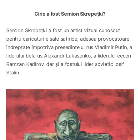
Cine a fost Semion Skrepețki?
Semion Skrepețki a fost un artist vizual cunoscut
pentru caricaturile sale satirice, adesea provocatoare,
îndreptate împotriva președintelui rus Vladimir Putin, a
liderului belarus Alexandr Lukașenko, a liderului cecen
Ramzan Kadîrov, dar și a fostului lider sovietic Iosif
Stalin.