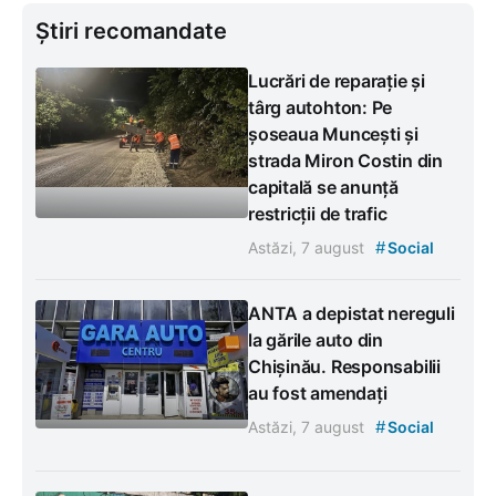
Știri recomandate
Lucrări de reparație și
târg autohton: Pe
șoseaua Muncești și
strada Miron Costin din
capitală se anunță
restricții de trafic
#
Astăzi, 7 august
Social
ANTA a depistat nereguli
la gările auto din
Chișinău. Responsabilii
au fost amendați
#
Astăzi, 7 august
Social