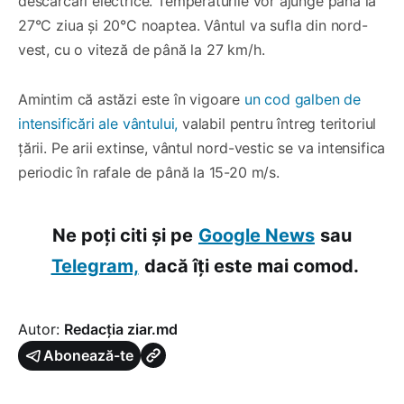
descărcări electrice. Temperaturile vor ajunge până la
27°C ziua și 20°C noaptea. Vântul va sufla din nord-
vest, cu o viteză de până la 27 km/h.
Amintim că astăzi este în vigoare
un cod galben de
intensificări ale vântului,
valabil pentru întreg teritoriul
țării. Pe arii extinse, vântul nord-vestic se va intensifica
periodic în rafale de până la 15-20 m/s.
Ne poți citi și pe
Google News
sau
Telegram,
dacă îți este mai comod.
Autor:
Redacția ziar.md
Abonează-te