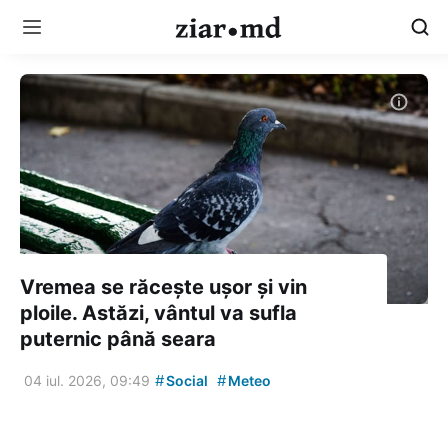
Vremea se răcește ușor și vin
ploile. Astăzi, vântul va sufla
puternic până seara
#
#
04 iul. 2026, 09:49
Social
Meteo