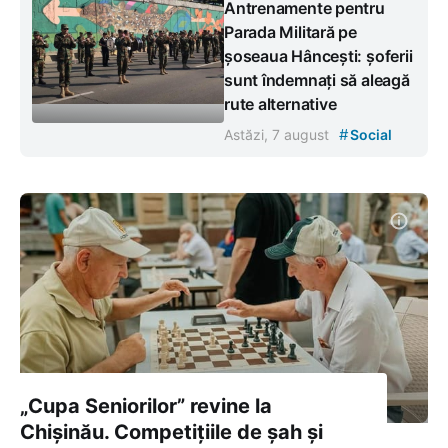
Antrenamente pentru
Parada Militară pe
șoseaua Hâncești: șoferii
sunt îndemnați să aleagă
rute alternative
#
Astăzi, 7 august
Social
„Cupa Seniorilor” revine la
Chișinău. Competițiile de șah și