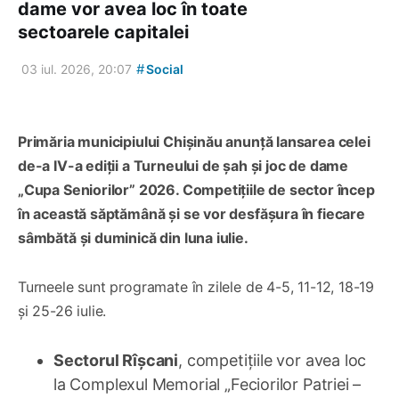
dame vor avea loc în toate
sectoarele capitalei
#
03 iul. 2026, 20:07
Social
Primăria municipiului Chișinău anunță lansarea celei
de-a IV-a ediții a Turneului de șah și joc de dame
„Cupa Seniorilor” 2026. Competițiile de sector încep
în această săptămână și se vor desfășura în fiecare
sâmbătă și duminică din luna iulie.
Turneele sunt programate în zilele de 4-5, 11-12, 18-19
și 25-26 iulie.
Sectorul Rîșcani
, competițiile vor avea loc
la Complexul Memorial „Feciorilor Patriei –