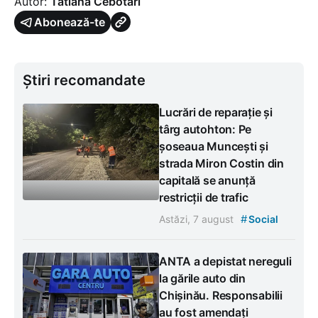
Autor:
Tatiana Cebotari
Abonează-te
Știri recomandate
Lucrări de reparație și
târg autohton: Pe
șoseaua Muncești și
strada Miron Costin din
capitală se anunță
restricții de trafic
#
Astăzi, 7 august
Social
ANTA a depistat nereguli
la gările auto din
Chișinău. Responsabilii
au fost amendați