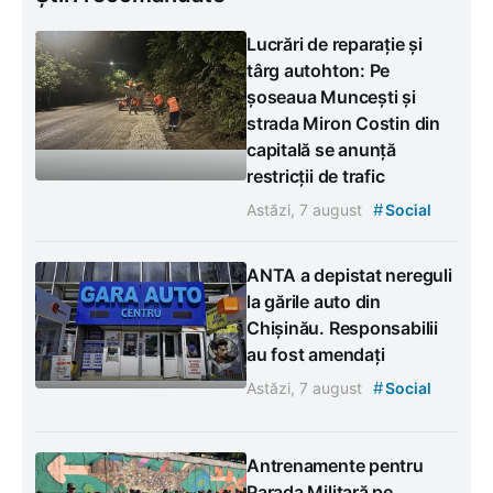
Lucrări de reparație și
târg autohton: Pe
șoseaua Muncești și
strada Miron Costin din
capitală se anunță
restricții de trafic
#
Astăzi, 7 august
Social
ANTA a depistat nereguli
la gările auto din
Chișinău. Responsabilii
au fost amendați
#
Astăzi, 7 august
Social
Antrenamente pentru
Parada Militară pe