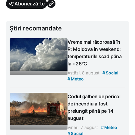
Abonează-te
Știri recomandate
Vreme mai răcoroasă în
R: Moldova în weekend:
temperaturile scad până
la +26°C
#
Astăzi, 8 august
Social
#
Meteo
Codul galben de pericol
de incendiu a fost
prelungit până pe 14
august
#
Vineri, 7 august
Meteo
#
Social