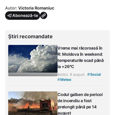
Autor:
Victoria Romaniuc
Abonează-te
Știri recomandate
Vreme mai răcoroasă în
R: Moldova în weekend:
temperaturile scad până
la +26°C
#
Astăzi, 8 august
Social
#
Meteo
Codul galben de pericol
de incendiu a fost
prelungit până pe 14
august