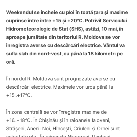
Weekendul se încheie cu ploi în toată țara și maxime
cuprinse între între +15 și +20°C. Potrivit Serviciului
Hidrometeorologic de Stat (SHS), astăzi, 10 mai, în
aproape jumătate din teritoriul R. Moldova se vor
înregistra averse cu descărcări electrice. Vântul va
sufla slab din nord-vest, cu până la 18 kilometri pe
oră.
În nordul R. Moldova sunt prognozate averse cu
descărcări electrice. Maximele vor urca până la
+15..+17°C.
În zona centrală se vor înregistra maxime de
+16..+18°C. În Chișinău și în raioanele Ialoveni,
Strășeni, Anenii Noi, Hîncești, Criuleni și Orhei sunt
așteptate ploi. În raioanele Nisporeni, Ungheni,