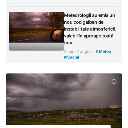
Meteorologii au emis un
nou cod galben de
instabilitate atmosferică,
valabil în aproape toată
țara
#
Vineri, 7 august
Meteo
#
Social