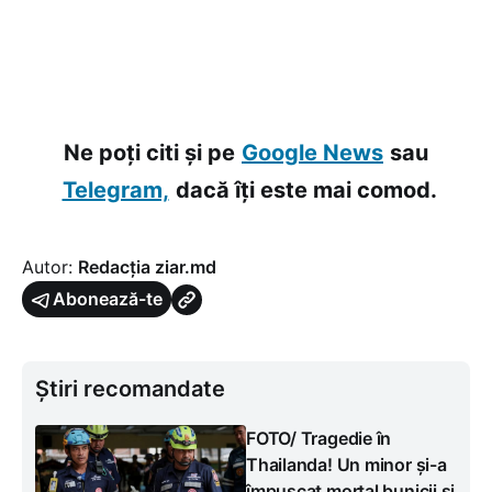
Ne poți citi și pe
Google News
sau
Telegram,
dacă îți este mai comod.
Autor:
Redacția ziar.md
Abonează-te
Știri recomandate
FOTO/ Tragedie în
Thailanda! Un minor și-a
împușcat mortal bunicii și