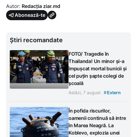
Autor:
Redacția ziar.md
Abonează-te
Știri recomandate
FOTO/ Tragedie în
Thailanda! Un minor și-a
împușcat mortal bunicii și
cel puțin șapte colegi de
școală
#
Astăzi, 7 august
Extern
În pofida riscurilor,
oamenii continuă să intre
în Marea Neagră. La
Koblevo, explozia unei