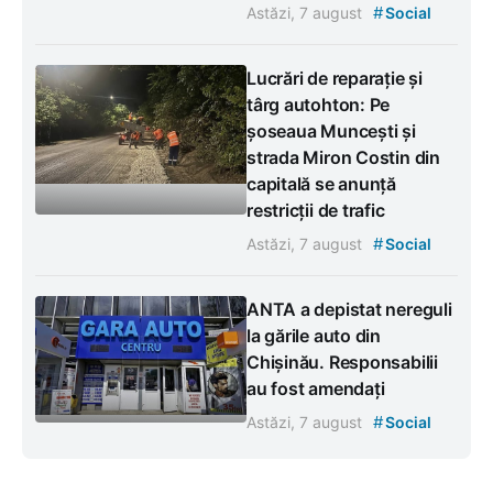
#
Astăzi, 7 august
Social
Lucrări de reparație și
târg autohton: Pe
șoseaua Muncești și
strada Miron Costin din
capitală se anunță
restricții de trafic
#
Astăzi, 7 august
Social
ANTA a depistat nereguli
la gările auto din
Chișinău. Responsabilii
au fost amendați
#
Astăzi, 7 august
Social