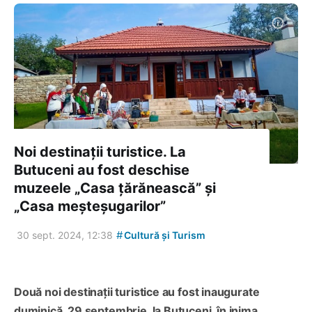
Noi destinații turistice. La
Butuceni au fost deschise
muzeele „Casa țărănească” și
„Casa meșteșugarilor”
#
30 sept. 2024, 12:38
Cultură și Turism
Două noi destinații turistice au fost inaugurate
duminică, 29 septembrie, la Butuceni, în inima