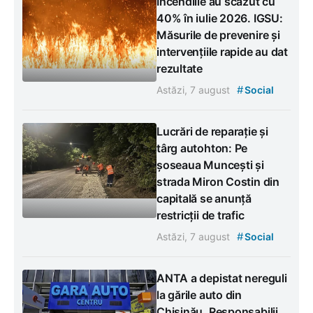
Incendiile au scăzut cu
40% în iulie 2026. IGSU:
Măsurile de prevenire și
intervențiile rapide au dat
rezultate
#
Astăzi, 7 august
Social
Lucrări de reparație și
târg autohton: Pe
șoseaua Muncești și
strada Miron Costin din
capitală se anunță
restricții de trafic
#
Astăzi, 7 august
Social
ANTA a depistat nereguli
la gările auto din
Chișinău. Responsabilii