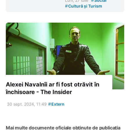
#
Luni, 27 iulie
Social
#
Cultură și Turism
Alexei Navalnîi ar fi fost otrăvit în
închisoare - The Insider
#
30 sept. 2024, 11:49
Extern
Mai multe documente oficiale obținute de publicația