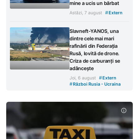
mine a ucis un bărbat
#
Astăzi, 7 august
Extern
Slavneft-YANOS, una
dintre cele mai mari
rafinării din Federația
Rusă, lovită de drone.
Criza de carburanți se
adâncește
#
Joi, 6 august
Extern
#
Război Rusia - Ucraina