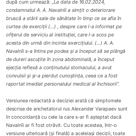
după cum urmează:
„La data de 16.02.2024,
condamnatul A. A. Navalnîi a simțit o deteriorare
bruscă a stării sale de sănătate în timp ce se afla în
curtea de exerciții (…) , despre care l-a informat pe
ofițerul de serviciu al instituției, care l-a scos pe
acesta din urmă din incinta exercițiului. (…) A. A.
Navalnîi s-a întins pe podea și a început să se plângă
de dureri ascuțite în zona abdominală, a început
ejecția reflexă a conținutului stomacului, a avut
convulsii și și-a pierdut cunoștința, ceea ce a fost
raportat imediat personalului medical al închisorii”.
Versiunea redactată a deciziei arată că simptomele
descrise de anchetatorul rus Alexander Varapaev sunt
în concordanță cu cele la care s-ar fi așteptat dacă
Navalnîi ar fi fost otrăvit. Cu toate acestea, într-o
versiune ulterioară (și finală) a aceleiași decizii, toate