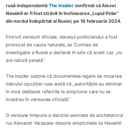
rusă independentă
The Insider
confirmă că Alexei
Navalnîi ar fi fost otrăvit în închisoarea „Lupul Polar”
din nordul îndepărtat al Rusiei, pe 16 februarie 2024.
Potrivit versiunii oficiale, decesul politicianului a fost
provocat de cauze naturale, iar Comisia de
investigație a Rusiei a declarat în iulie că acest caz „nu
are natură penală”.
The Insider susține că documentele legate de moartea
liderului opoziției ruse arată că „autoritățile au eliminat
în mod deliberat referirile la simptome care nu se
încadrau în versiunea oficială”.
O versiune timpurie a deciziei semnate de anchetatorul
rus Alexandr Varapaev descrie simptomele lui Navalnîi