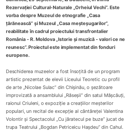
Rezervației Cultural-Naturale „Orheiul Vechi”. Este
vorba despre Muzeul de etnografie „Casa
țărănească” și Muzeul „Casa meșteșugarilor”,
reabilitate în cadrul proiectului transfrontalier
România - R. Moldova „Istorie și muzică - valori ce ne
reunesc”. Proiectul este implementat din fonduri
europene.
Deschiderea muzeelor a fost însoțită de un program
artistic prezentat de elevii Liceului Teoretic cu profil
de arte „Nicolae Sulac” din Chișinău, o șezătoare
improvizată a ansamblului „Răseșii” din satul Mășcăuți,
raionul Criuleni, o expoziție a creațiilor meșterilor
populari, un recital de excepție al cântăreței Valentina
Volontir și Spectacolul „Cu jăratecul pe buze” jucat de
trupa Teatrului „Bogdan Petriceicu Hașdeu” din Cahul.