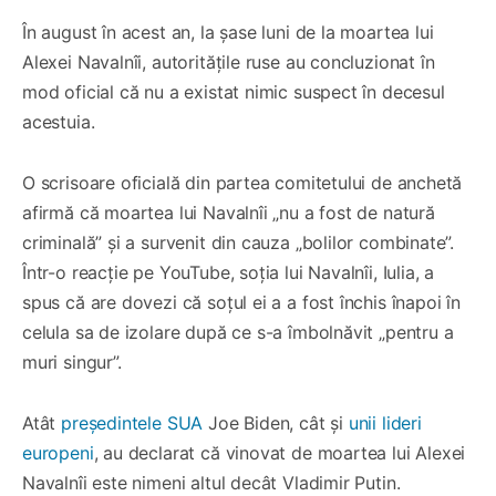
În august în acest an, la șase luni de la moartea lui
Alexei Navalnîi, autoritățile ruse au concluzionat în
mod oficial că nu a existat nimic suspect în decesul
acestuia.
O scrisoare oficială din partea comitetului de anchetă
afirmă că moartea lui Navalnîi „nu a fost de natură
criminală” și a survenit din cauza „bolilor combinate”.
Într-o reacție pe YouTube, soția lui Navalnîi, Iulia, a
spus că are dovezi că soțul ei a a fost închis înapoi în
celula sa de izolare după ce s-a îmbolnăvit „pentru a
muri singur”.
Atât
președintele SUA
Joe Biden, cât și
unii lideri
europeni
, au declarat că vinovat de moartea lui Alexei
Navalnîi este nimeni altul decât Vladimir Putin.