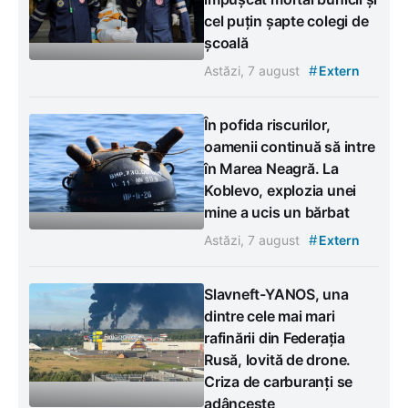
cel puțin șapte colegi de
școală
#
Astăzi, 7 august
Extern
În pofida riscurilor,
oamenii continuă să intre
în Marea Neagră. La
Koblevo, explozia unei
mine a ucis un bărbat
#
Astăzi, 7 august
Extern
Slavneft-YANOS, una
dintre cele mai mari
rafinării din Federația
Rusă, lovită de drone.
Criza de carburanți se
adâncește