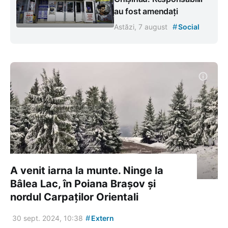
au fost amendați
#
Astăzi, 7 august
Social
A venit iarna la munte. Ninge la
Bâlea Lac, în Poiana Brașov și
nordul Carpaților Orientali
#
30 sept. 2024, 10:38
Extern