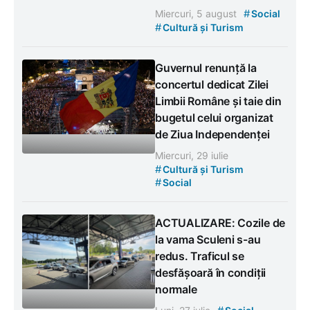
#
Miercuri, 5 august
Social
#
Cultură și Turism
Guvernul renunță la
concertul dedicat Zilei
Limbii Române și taie din
bugetul celui organizat
de Ziua Independenței
Miercuri, 29 iulie
#
Cultură și Turism
#
Social
ACTUALIZARE: Cozile de
la vama Sculeni s-au
redus. Traficul se
desfășoară în condiții
normale