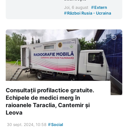
#
Joi, 6 august
Extern
#
Război Rusia - Ucraina
Consultații profilactice gratuite.
Echipele de medici merg în
raioanele Taraclia, Cantemir și
Leova
#
30 sept. 2024, 10:58
Social