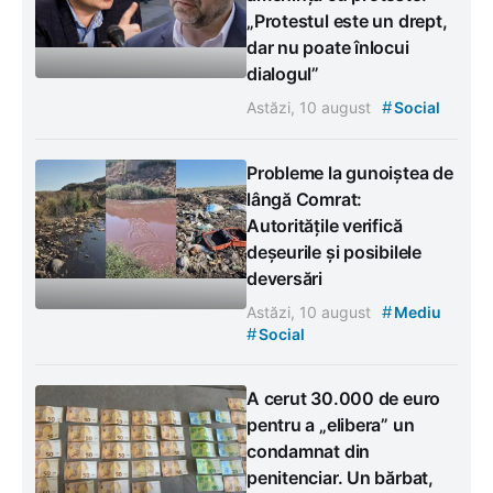
„Protestul este un drept,
dar nu poate înlocui
dialogul”
#
Astăzi, 10 august
Social
Probleme la gunoiștea de
lângă Comrat:
Autoritățile verifică
deșeurile și posibilele
deversări
#
Astăzi, 10 august
Mediu
#
Social
A cerut 30.000 de euro
pentru a „elibera” un
condamnat din
penitenciar. Un bărbat,