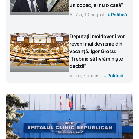
un copac, și nu o casă”
#
Astăzi, 10 august
Politică
Deputații moldoveni vor
reveni mai devreme din
vacanță. Igor Grosu:
„Trebuie să livrăm niște
decizii”
#
Vineri, 7 august
Politică