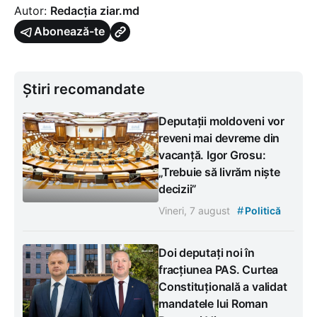
Autor:
Redacția ziar.md
Abonează-te
Știri recomandate
Deputații moldoveni vor
reveni mai devreme din
vacanță. Igor Grosu:
„Trebuie să livrăm niște
decizii”
#
Vineri, 7 august
Politică
Doi deputați noi în
fracțiunea PAS. Curtea
Constituțională a validat
mandatele lui Roman