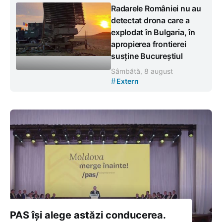
Radarele României nu au
detectat drona care a
explodat în Bulgaria, în
apropierea frontierei
susține Bucureștiul
Sâmbătă, 8 august
#
Extern
PAS își alege astăzi conducerea.