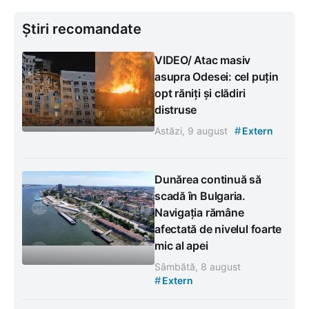
Știri recomandate
VIDEO/ Atac masiv
asupra Odesei: cel puțin
opt răniți și clădiri
distruse
#
Astăzi, 9 august
Extern
Dunărea continuă să
scadă în Bulgaria.
Navigația rămâne
afectată de nivelul foarte
mic al apei
Sâmbătă, 8 august
#
Extern