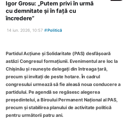
Igor Grosu: „Putem privi în urmă
cu demnitate și în față cu
încredere”
#
14 iun. 2026, 10:57
Politică
Partidul Acțiune și Solidaritate (PAS) desfășoară
astăzi Congresul formațiunii. Evenimentul are loc la
Chișinău și reunește delegați din întreaga țară,
precum și invitați de peste hotare. În cadrul
congresului urmează să fie aleasă noua conducere a
partidului. Pe agendă se regăsesc alegerea
președintelui, a Biroului Permanent Național al PAS,
precum și stabilirea planului de activitate politică
pentru următorii patru ani.