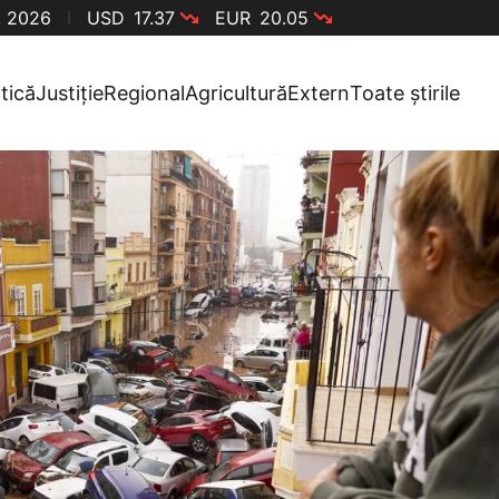
, 2026
USD
17.37
EUR
20.05
itică
Justiție
Regional
Agricultură
Extern
Toate știrile