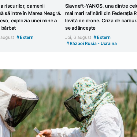
da riscurilor, oamenii
Slavneft-YANOS, una dintre cel
ă să intre în Marea Neagră.
mai mari rafinării din Federația 
evo, explozia unei mine a
lovită de drone. Criza de carbur
 bărbat
se adâncește
#
#
7 august
Extern
Joi, 6 august
Extern
#
Război Rusia - Ucraina