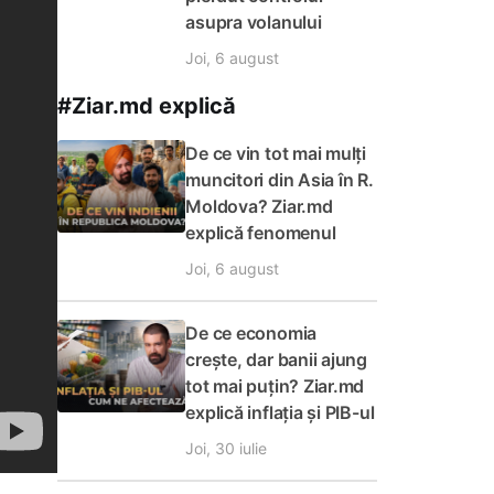
asupra volanului
Joi, 6 august
#Ziar.md explică
De ce vin tot mai mulți
muncitori din Asia în R.
Moldova? Ziar.md
explică fenomenul
Joi, 6 august
De ce economia
crește, dar banii ajung
tot mai puțin? Ziar.md
explică inflația și PIB-ul
Joi, 30 iulie