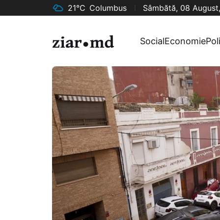
21°C
Columbus
Sâmbătă, 08 August
Social
Economie
Pol