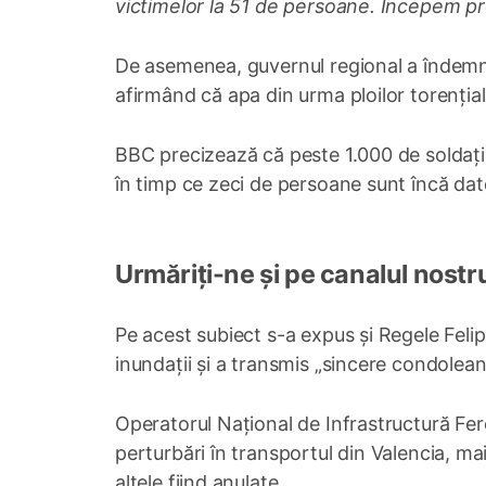
victimelor la 51 de persoane. Începem pro
De asemenea, guvernul regional a îndemna
afirmând că apa din urma ploilor torenția
BBC precizează că peste 1.000 de soldați 
în timp ce zeci de persoane sunt încă dat
Urmăriți-ne și pe canalul nostr
Pe acest subiect s-a expus și Regele Felip
inundații și a transmis „sincere condoleanț
Operatorul Național de Infrastructură Fer
perturbări în transportul din Valencia, mai
altele fiind anulate.