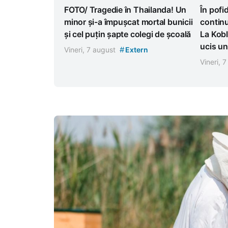
FOTO/ Tragedie în Thailanda! Un
În pofi
minor și-a împușcat mortal bunicii
continu
și cel puțin șapte colegi de școală
La Kobl
ucis un
#
Vineri, 7 august
Extern
Vineri, 