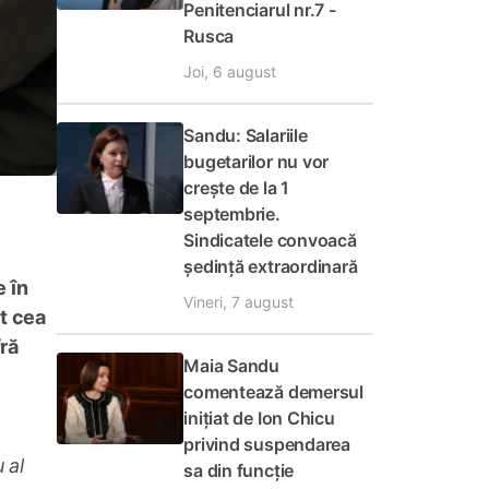
Penitenciarul nr.7 -
Rusca
Joi, 6 august
Sandu: Salariile
bugetarilor nu vor
crește de la 1
septembrie.
Sindicatele convoacă
ședință extraordinară
e în
Vineri, 7 august
ât cea
fră
Maia Sandu
comentează demersul
inițiat de Ion Chicu
privind suspendarea
 al
sa din funcție