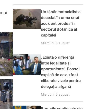
Un tânăr motociclist a
 mai
decedat în urma unui
accident produs în
sectorul Botanica al
capitalei
Miercuri, 5 august
„Există o diferență
între legalitate și
oportunitate”. Popșoi
explică de ce au fost
eliberate vizele pentru
delegația afgană
Miercuri, 5 august
Bunurile confiscate din