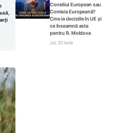
Consiliul European sau
e
Comisia Europeană?
Rusă,
Cine ia deciziile în UE și
anți
ce înseamnă asta
pentru R. Moldova
Joi, 25 iunie