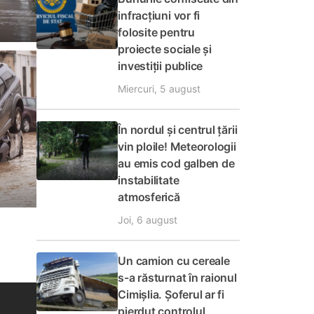
infracțiuni vor fi
folosite pentru
proiecte sociale și
investiții publice
Miercuri, 5 august
În nordul și centrul țării
vin ploile! Meteorologii
au emis cod galben de
instabilitate
atmosferică
Joi, 6 august
Un camion cu cereale
s-a răsturnat în raionul
Cimișlia. Șoferul ar fi
pierdut controlul