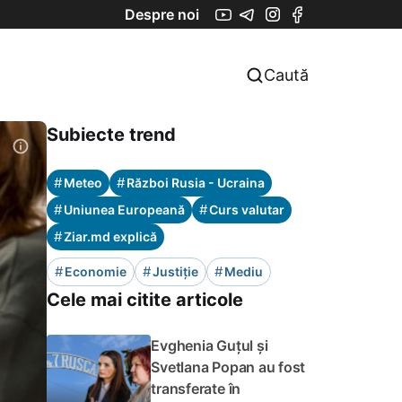
Despre noi
Caută
Subiecte trend
#
#
Meteo
Război Rusia - Ucraina
#
#
Uniunea Europeană
Curs valutar
#
Ziar.md explică
#
#
#
Economie
Justiție
Mediu
Cele mai citite articole
Evghenia Guțul și
Svetlana Popan au fost
transferate în