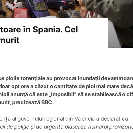
toare în Spania. Cel
murit
e ploile torențiale au provocat inundații devastatoar
doar opt ore a căzut o cantitate de ploi mai mare dec
nioli anunță că este „imposibil” să se stabilească o ci
murit, precizează BBC.
ență al guvernului regional din Valencia a declarat că
rvicii de poliție și de urgență plasează numărul provizoriu