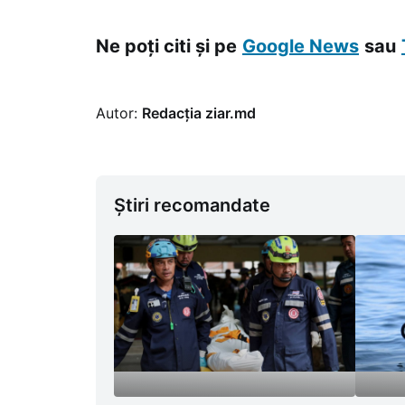
Ne poți citi și pe
Google News
sau
Autor:
Redacția ziar.md
Știri recomandate