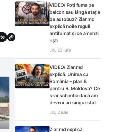
VIDEO/ Poți fuma pe
balcon sau lângă stația
de autobuz? Ziar.md
explică noile reguli
antifumat și ce amenzi
te
riști
Joi, 23 iulie
VIDEO/ Ziar.md
explică: Unirea cu
România – plan B
pentru R. Moldova? Ce
s-ar schimba dacă am
deveni un singur stat
Joi, 2 iulie
Ziar.md explică: