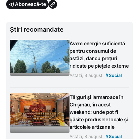
Abonează-te
Știri recomandate
Avem energie suficientă
pentru consumul de
astăzi, dar cu prețuri
ridicate pe piețele externe
#
Astăzi, 8 august
Social
Târguri și iarmaroace în
Chișinău, în acest
weekend: unde pot fi
găsite produsele locale și
articolele artizanale
#
Astăzi, 8 august
Social