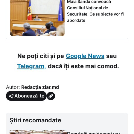
Maia Sandu convoacă
Consiliul Național de
Securitate. Ce subiecte vor fi
abordate
Ne poți citi și pe
Google News
sau
Telegram,
dacă îți este mai comod.
Autor:
Redacția ziar.md
Abonează-te
Știri recomandate
Deputații moldoveni vor