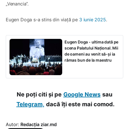
„Venancia”.
Eugen Doga s-a stins din viață pe
3 iunie 2025
.
Eugen Doga - ultima dată pe
scena Palatului Național. Mii
de oameni au venit să-și ia
rămas bun de la maestru
Ne poți citi și pe
Google News
sau
Telegram,
dacă îți este mai comod.
Autor:
Redacția ziar.md