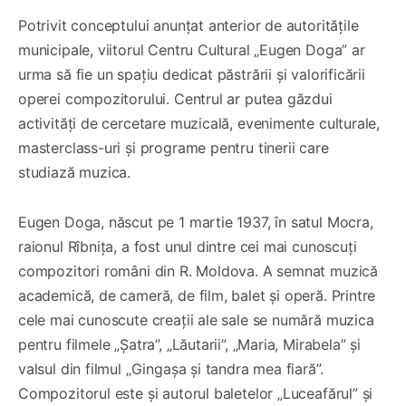
Potrivit conceptului anunțat anterior de autoritățile
municipale, viitorul Centru Cultural „Eugen Doga” ar
urma să fie un spațiu dedicat păstrării și valorificării
operei compozitorului. Centrul ar putea găzdui
activități de cercetare muzicală, evenimente culturale,
masterclass-uri și programe pentru tinerii care
studiază muzica.
Eugen Doga, născut pe 1 martie 1937, în satul Mocra,
raionul Rîbnița, a fost unul dintre cei mai cunoscuți
compozitori români din R. Moldova. A semnat muzică
academică, de cameră, de film, balet și operă. Printre
cele mai cunoscute creații ale sale se numără muzica
pentru filmele „Șatra”, „Lăutarii”, „Maria, Mirabela” și
valsul din filmul „Gingașa și tandra mea fiară”.
Compozitorul este și autorul baletelor „Luceafărul” și