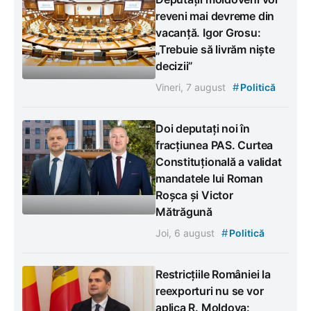
reveni mai devreme din
vacanță. Igor Grosu:
„Trebuie să livrăm niște
decizii”
#
Vineri, 7 august
Politică
Doi deputați noi în
fracțiunea PAS. Curtea
Constituțională a validat
mandatele lui Roman
Roșca și Victor
Mătrăgună
#
Joi, 6 august
Politică
Restricțiile României la
reexporturi nu se vor
aplica R. Moldova: