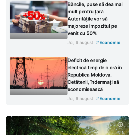
Băncile, puse să dea mai
mult pentru țară.
Autoritățile vor să
majoreze impozitul pe
venit cu 50%
#
Joi, 6 august
Economie
Deficit de energie
electrică timp de o oră în
Republica Moldova.
Cetățenii, îndemnați să
economisească
#
Joi, 6 august
Economie