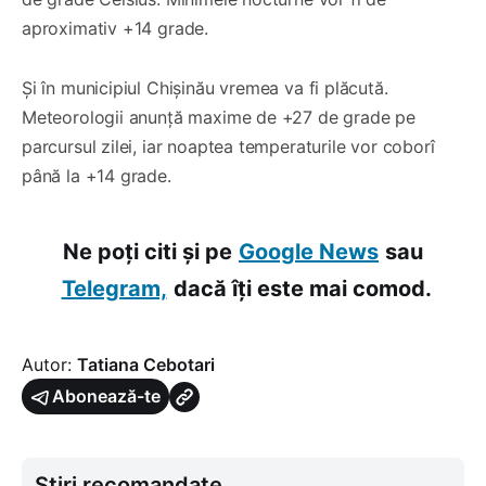
aproximativ +14 grade.
Și în municipiul Chișinău vremea va fi plăcută.
Meteorologii anunță maxime de +27 de grade pe
parcursul zilei, iar noaptea temperaturile vor coborî
până la +14 grade.
Ne poți citi și pe
Google News
sau
Telegram,
dacă îți este mai comod.
Autor:
Tatiana Cebotari
Abonează-te
Știri recomandate