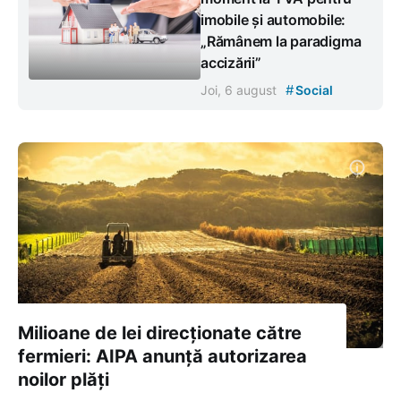
imobile și automobile:
„Rămânem la paradigma
accizării”
#
Joi, 6 august
Social
Milioane de lei direcționate către
fermieri: AIPA anunță autorizarea
noilor plăți