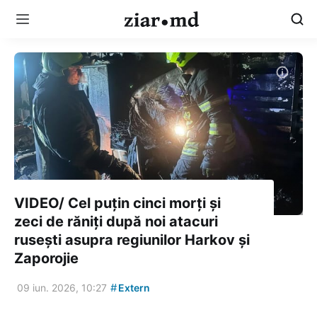
VIDEO/ Cel puțin cinci morți și
zeci de răniți după noi atacuri
rusești asupra regiunilor Harkov și
Zaporojie
#
09 iun. 2026, 10:27
Extern