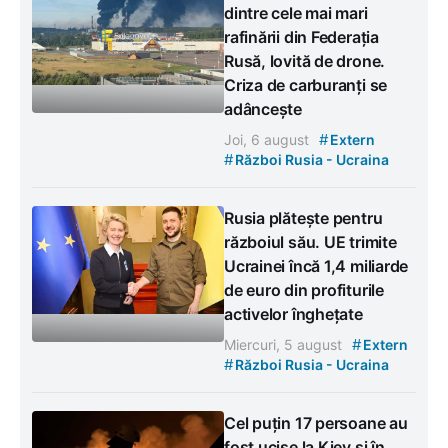
dintre cele mai mari
rafinării din Federația
Rusă, lovită de drone.
Criza de carburanți se
adâncește
#
Joi, 6 august
Extern
#
Război Rusia - Ucraina
Rusia plătește pentru
războiul său. UE trimite
Ucrainei încă 1,4 miliarde
de euro din profiturile
activelor înghețate
#
Miercuri, 5 august
Extern
#
Război Rusia - Ucraina
Cel puțin 17 persoane au
fost ucise la Kiev și în