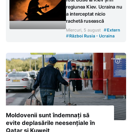
regiunea Kiev. Ucraina nu
a interceptat nicio
rachetă rusească
#
Miercuri, 5 august
Extern
#
Război Rusia - Ucraina
Moldovenii sunt îndemnați să
evite deplasările neesențiale în
Qatar și Kuweit