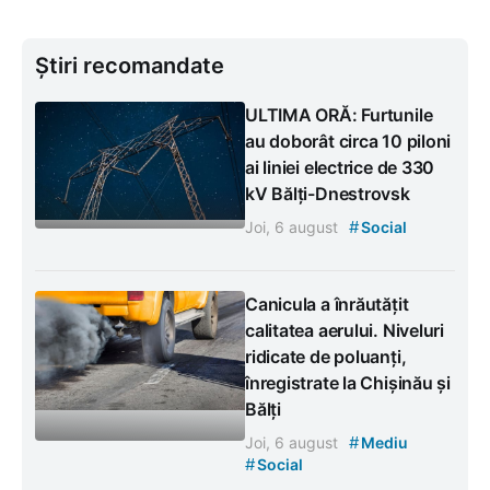
Știri recomandate
ULTIMA ORĂ: Furtunile
au doborât circa 10 piloni
ai liniei electrice de 330
kV Bălți-Dnestrovsk
#
Joi, 6 august
Social
Canicula a înrăutățit
calitatea aerului. Niveluri
ridicate de poluanți,
înregistrate la Chișinău și
Bălți
#
Joi, 6 august
Mediu
#
Social