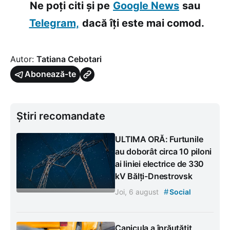
Ne poți citi și pe
Google News
sau
Telegram,
dacă îți este mai comod.
Autor:
Tatiana Cebotari
Abonează-te
Știri recomandate
ULTIMA ORĂ: Furtunile
au doborât circa 10 piloni
ai liniei electrice de 330
kV Bălți-Dnestrovsk
#
Joi, 6 august
Social
Canicula a înrăutățit