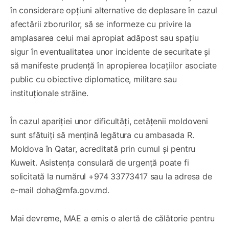
în considerare opțiuni alternative de deplasare în cazul
afectării zborurilor, să se informeze cu privire la
amplasarea celui mai apropiat adăpost sau spațiu
sigur în eventualitatea unor incidente de securitate și
să manifeste prudență în apropierea locațiilor asociate
public cu obiective diplomatice, militare sau
instituționale străine.
În cazul apariției unor dificultăți, cetățenii moldoveni
sunt sfătuiți să mențină legătura cu ambasada R.
Moldova în Qatar, acreditată prin cumul și pentru
Kuweit. Asistența consulară de urgență poate fi
solicitată la numărul +974 33773417 sau la adresa de
e-mail doha@mfa.gov.md.
Mai devreme, MAE a emis o alertă de călătorie pentru