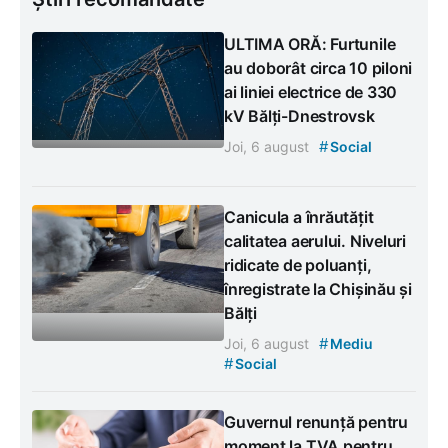
ULTIMA ORĂ: Furtunile
au doborât circa 10 piloni
ai liniei electrice de 330
kV Bălți-Dnestrovsk
#
Joi, 6 august
Social
Canicula a înrăutățit
calitatea aerului. Niveluri
ridicate de poluanți,
înregistrate la Chișinău și
Bălți
#
Joi, 6 august
Mediu
#
Social
Guvernul renunță pentru
moment la TVA pentru