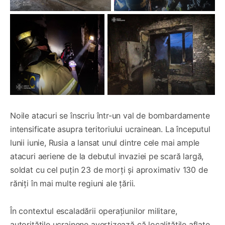
Noile atacuri se înscriu într-un val de bombardamente
intensificate asupra teritoriului ucrainean. La începutul
lunii iunie, Rusia a lansat unul dintre cele mai ample
atacuri aeriene de la debutul invaziei pe scară largă,
soldat cu cel puțin 23 de morți și aproximativ 130 de
răniți în mai multe regiuni ale țării.
În contextul escaladării operațiunilor militare,
autoritățile ucrainene avertizează că localitățile aflate