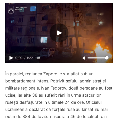
0:00
/
1:22
1×
În paralel, regiunea Zaporojie s-a aflat sub un
bombardament intens. Potrivit șefului administrației
militare regionale, Ivan Fedorov, două persoane au fost
ucise, iar alte 38 au suferit răni în urma atacurilor
rusești desfășurate în ultimele 24 de ore. Oficialul
ucrainean a declarat că forțele ruse au lansat nu mai
puțin de 884 de lovituri asupra a 46 de localități din