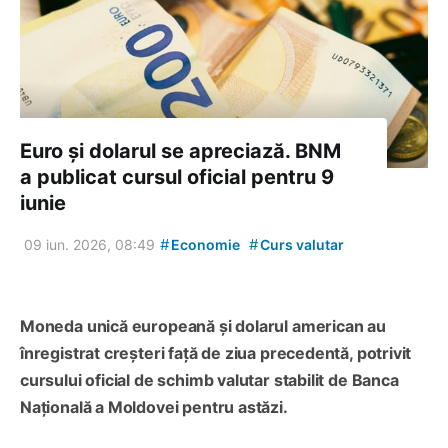
Euro și dolarul se apreciază. BNM
a publicat cursul oficial pentru 9
iunie
#
#
09 iun. 2026, 08:49
Economie
Curs valutar
Moneda unică europeană și dolarul american au
înregistrat creșteri față de ziua precedentă, potrivit
cursului oficial de schimb valutar stabilit de Banca
Națională a Moldovei pentru astăzi.