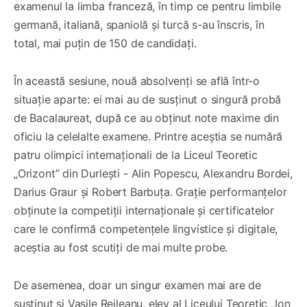
examenul la limba franceză, în timp ce pentru limbile
germană, italiană, spaniolă și turcă s-au înscris, în
total, mai puțin de 150 de candidați.
În această sesiune, nouă absolvenți se află într-o
situație aparte: ei mai au de susținut o singură probă
de Bacalaureat, după ce au obținut note maxime din
oficiu la celelalte examene. Printre aceștia se numără
patru olimpici internaționali de la Liceul Teoretic
„Orizont” din Durlești - Alin Popescu, Alexandru Bordei,
Darius Graur și Robert Barbuța. Grație performanțelor
obținute la competiții internaționale și certificatelor
care le confirmă competențele lingvistice și digitale,
aceștia au fost scutiți de mai multe probe.
De asemenea, doar un singur examen mai are de
susținut și Vasile Reileanu, elev al Liceului Teoretic „Ion