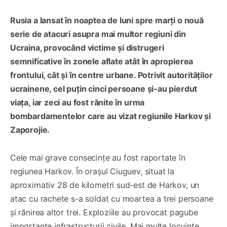
Rusia a lansat în noaptea de luni spre marți o nouă
serie de atacuri asupra mai multor regiuni din
Ucraina, provocând victime și distrugeri
semnificative în zonele aflate atât în apropierea
frontului, cât și în centre urbane. Potrivit autorităților
ucrainene, cel puțin cinci persoane și-au pierdut
viața, iar zeci au fost rănite în urma
bombardamentelor care au vizat regiunile Harkov și
Zaporojie.
Cele mai grave consecințe au fost raportate în
regiunea Harkov. În orașul Ciuguev, situat la
aproximativ 28 de kilometri sud-est de Harkov, un
atac cu rachete s-a soldat cu moartea a trei persoane
și rănirea altor trei. Exploziile au provocat pagube
importante infrastructurii civile. Mai multe locuințe,