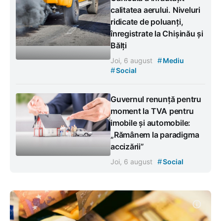
calitatea aerului. Niveluri
ridicate de poluanți,
înregistrate la Chișinău și
Bălți
#
Joi, 6 august
Mediu
#
Social
Guvernul renunță pentru
moment la TVA pentru
imobile și automobile:
„Rămânem la paradigma
accizării”
#
Joi, 6 august
Social