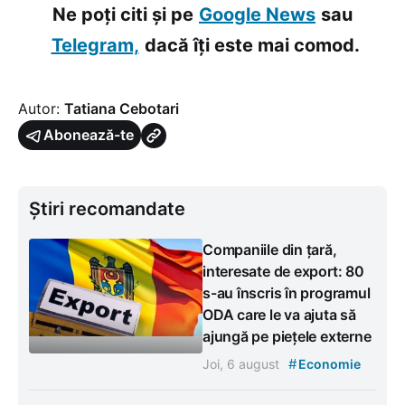
Ne poți citi și pe
Google News
sau
Telegram,
dacă îți este mai comod.
Autor:
Tatiana Cebotari
Abonează-te
Știri recomandate
Companiile din țară,
interesate de export: 80
s-au înscris în programul
ODA care le va ajuta să
ajungă pe piețele externe
#
Joi, 6 august
Economie