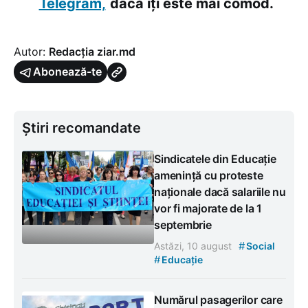
Telegram,
dacă îți este mai comod.
Autor:
Redacția ziar.md
Abonează-te
Știri recomandate
Sindicatele din Educație
amenință cu proteste
naționale dacă salariile nu
vor fi majorate de la 1
septembrie
#
Astăzi, 10 august
Social
#
Educație
Numărul pasagerilor care