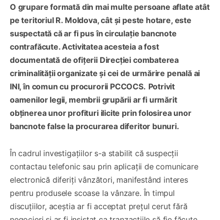
O grupare formată din mai multe persoane aflate atât
pe teritoriul R. Moldova, cât și peste hotare, este
suspectată că ar fi pus în circulație bancnote
contrafăcute. Activitatea acesteia a fost
documentată de ofițerii Direcției combaterea
criminalității organizate și cei de urmărire penală ai
INI, în comun cu procurorii PCCOCS.
Potrivit
oamenilor legii, membrii grupării ar fi urmărit
obținerea unor profituri ilicite prin folosirea unor
bancnote false la procurarea diferitor bunuri.
În cadrul investigațiilor s-a stabilit că suspecții
contactau telefonic sau prin aplicații de comunicare
electronică diferiți vânzători, manifestând interes
pentru produsele scoase la vânzare. În timpul
discuțiilor, aceștia ar fi acceptat prețul cerut fără
negocieri și ar fi insistat ca tranzacțiile să fie făcute