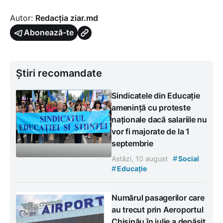
Autor:
Redacția ziar.md
Abonează-te
Știri recomandate
Sindicatele din Educație
amenință cu proteste
naționale dacă salariile nu
vor fi majorate de la 1
septembrie
#
Astăzi, 10 august
Social
#
Educație
Numărul pasagerilor care
au trecut prin Aeroportul
Chișinău în iulie a depășit