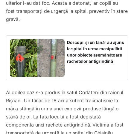
ulterior i-au dat foc. Acesta a detonat, iar copiii au
fost transportați de urgență la spital, preventiv în stare
gravă.
Doi copii și un tânăr au ajuns
la spital în urma manipulării
unor obiecte asemănătoare
rachetelor antigrindină
Al doilea caz s-a produs în satul Corlăteni din raionul
Rîșcani. Un tânăr de 18 ani a suferit traumatisme la
mâna stângă în urma unei explozii produse lângă o
stână de oi. La fața locului a fost depistată
componenta unei rachete antigrindină. Victima a fost
transportată de urgență la un spital din Chișinău.