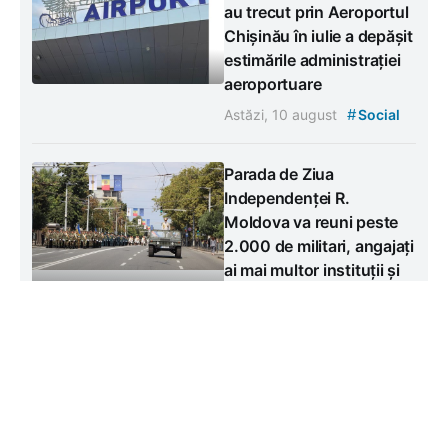
au trecut prin Aeroportul
Chișinău în iulie a depășit
estimările administrației
aeroportuare
#
Astăzi, 10 august
Social
Parada de Ziua
Independenței R.
Moldova va reuni peste
2.000 de militari, angajați
ai mai multor instituții și
veterani
#
Astăzi, 10 august
Social