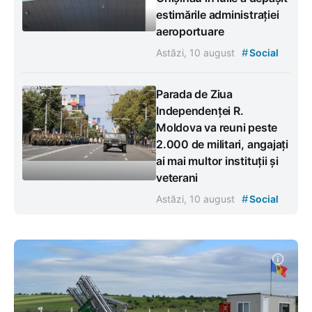
estimările administrației
aeroportuare
#
Astăzi, 10 august
Social
Parada de Ziua
Independenței R.
Moldova va reuni peste
2.000 de militari, angajați
ai mai multor instituții și
veterani
#
Astăzi, 10 august
Social