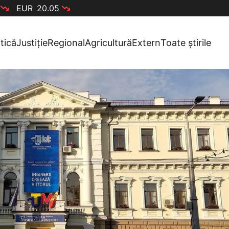
EUR
20.05
itică
Justiție
Regional
Agricultură
Extern
Toate știrile