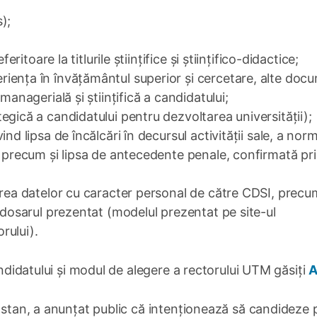
);
eritoare la titlurile ştiinţifice şi științifico-didactice;
iența în învățământul superior și cercetare, alte doc
managerială și științifică a candidatului;
gică a candidatului pentru dezvoltarea universității);
nd lipsa de încălcări în decursul activității sale, a nor
, precum și lipsa de antecedente penale, confirmată pr
area datelor cu caracter personal de către CDSI, precu
 dosarul prezentat (modelul prezentat pe site-ul
rului).
andidatului și modul de alegere a rectorului UTM găsiți
A
Bostan, a anunțat public că intenționează să candideze 