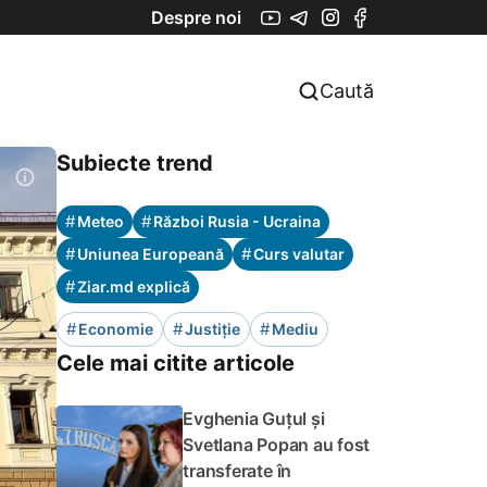
Despre noi
Caută
Subiecte trend
#
#
Meteo
Război Rusia - Ucraina
#
#
Uniunea Europeană
Curs valutar
#
Ziar.md explică
#
#
#
Economie
Justiție
Mediu
Cele mai citite articole
Evghenia Guțul și
Svetlana Popan au fost
transferate în