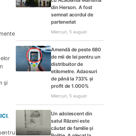
cu Academia Maritimă
din Herson. A fost
semnat acordul de
parteneriat
Miercuri, 5 august
umente
Amendă de peste 680
de mii de lei pentru un
melor
distribuitor de
in
etilometre. Adaosuri
de până la 733% și
m și
profit de 1.000%
Miercuri, 5 august
Un adolescent din
ICI
.
satul Răzeni este
căutat de familie și
pentru
Poliție. A plecat la