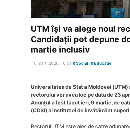
UTM își va alege noul rec
Candidații pot depune d
martie inclusiv
#
#
10 mart. 2026, 16:01
Social
Educație
Universitatea de Stat a Moldovei (UTM) a 
rectorului vor avea loc pe data de 23 apri
Anunțul a fost făcut ieri, 9 martie, de că
(CDSI) a instituției de învățământ superi
Rectorul UTM este ales de către adunarea g