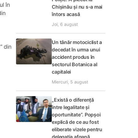
ul în
Chișinău și nu s-a mai
din
întors acasă
Joi, 6 august
Un tânăr motociclist a
” din
decedat în urma unui
accident produs în
sectorul Botanica al
capitalei
Miercuri, 5 august
„Există o diferență
între legalitate și
oportunitate”. Popșoi
explică de ce au fost
eliberate vizele pentru
delegația afgană