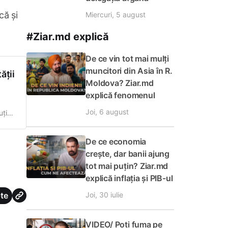
că și
Miercuri, 5 august
#Ziar.md explică
De ce vin tot mai mulți
muncitori din Asia în R.
ății
Moldova? Ziar.md
explică fenomenul
Joi, 6 august
ției,
3
rept
De ce economia
crește, dar banii ajung
tot mai puțin? Ziar.md
explică inflația și PIB-ul
te
Joi, 30 iulie
VIDEO/ Poți fuma pe