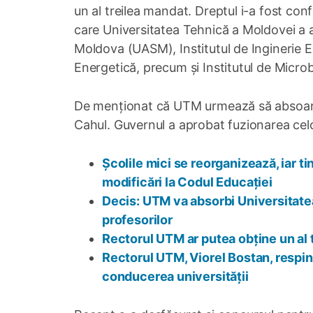
un al treilea mandat. Dreptul i-a fost con
care Universitatea Tehnică a Moldovei a a
Moldova (UASM), Institutul de Inginerie El
Energetică, precum și Institutul de Microb
De menționat că UTM urmează să absoarbă
Cahul. Guvernul a aprobat fuzionarea celor 
Școlile mici se reorganizează, iar ti
modificări la Codul Educației
Decis: UTM va absorbi Universitatea
profesorilor
Rectorul UTM ar putea obține un al 
Rectorul UTM, Viorel Bostan, resping
conducerea universității