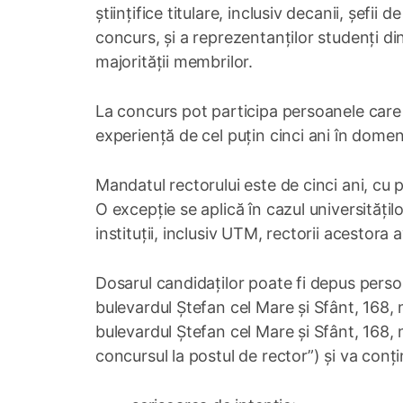
științifice titulare, inclusiv decanii, șefi
concurs, și a reprezentanților studenți din s
majorității membrilor.
La concurs pot participa persoanele care deți
experiență de cel puțin cinci ani în domeni
Mandatul rectorului este de cinci ani, cu 
O excepție se aplică în cazul universitățil
instituții, inclusiv UTM, rectorii acestora
Dosarul candidaților poate fi depus persona
bulevardul Ștefan cel Mare și Sfânt, 168,
bulevardul Ștefan cel Mare și Sfânt, 168
concursul la postul de rector”) și va conț