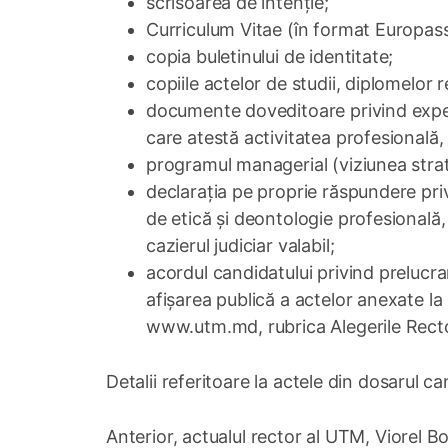
scrisoarea de intenție;
Curriculum Vitae (în format Europass
copia buletinului de identitate;
copiile actelor de studii, diplomelor ref
documente doveditoare privind exper
care atestă activitatea profesională, 
programul managerial (viziunea strate
declarația pe proprie răspundere privi
de etică și deontologie profesională
cazierul judiciar valabil;
acordul candidatului privind prelucr
afișarea publică a actelor anexate la
www.utm.md, rubrica Alegerile Recto
Detalii referitoare la actele din dosarul c
Anterior, actualul rector al UTM, Viorel 