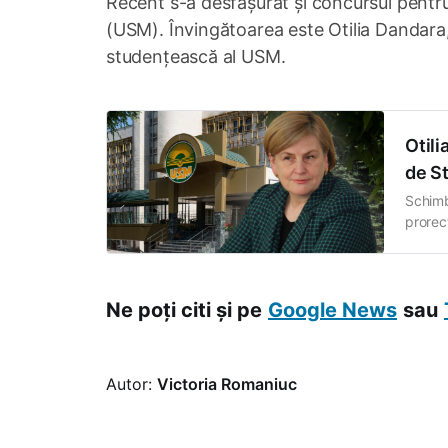
Recent s-a desfășurat și concursul pentru
(USM). Învingătoarea este Otilia Dandara,
studențească al USM.
Otili
de S
Schimb
prorect
Otilia 
martie
de vot.
Ne poți citi și pe
Google News
sau
Autor:
Victoria Romaniuc