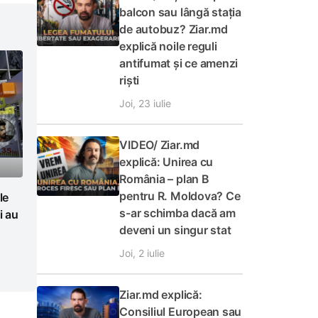
balcon sau lângă stația
de autobuz? Ziar.md
explică noile reguli
antifumat și ce amenzi
riști
Joi, 23 iulie
VIDEO/ Ziar.md
explică: Unirea cu
România – plan B
pentru R. Moldova? Ce
le
s-ar schimba dacă am
i au
deveni un singur stat
Joi, 2 iulie
Ziar.md explică:
Consiliul European sau