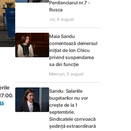
Penitenciarul nr.7 -
Rusca
Joi, 6 august
Maia Sandu
comentează demersul
inițiat de Ion Chicu
privind suspendarea
sa din funcție
Miercuri, 5 august
rile
Sandu: Salariile
17:00.
bugetarilor nu vor
lă
crește de la 1
septembrie.
Sindicatele convoacă
ședință extraordinară