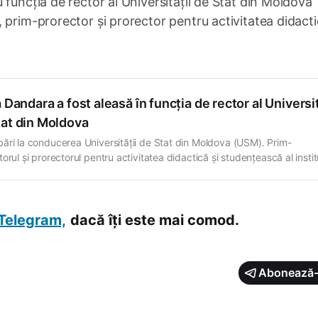
 funcția de rector al Universității de Stat din Moldova
 prim-prorector și prorector pentru activitatea didacti
a Dandara a fost aleasă în funcția de rector al Universit
tat din Moldova
ări la conducerea Universității de Stat din Moldova (USM). Prim-
orul și prorectorul pentru activitatea didactică şi studențească al institu
Dandara, a fost aleasă în funcția de rector. Scrutinul s-a desfășurat pe 
 și la acesta au participat 1.483 membri ai comunității academice cu d
 Potrivit
Telegram,
dacă îți este mai comod.
Abonează-