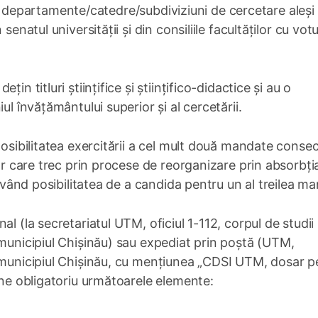
i de departamente/catedre/subdiviziuni de cercetare aleși
enatul universității și din consiliile facultăților cu votu
n titluri științifice și ştiințifico-didactice și au o
ul învățământului superior și al cercetării.
posibilitatea exercitării a cel mult două mandate consec
or care trec prin procese de reorganizare prin absorbția
 având posibilitatea de a candida pentru un al treilea m
l (la secretariatul UTM, oficiul 1-112, corpul de studii n
 municipiul Chișinău) sau expediat prin poștă (UTM,
, municipiul Chișinău, cu mențiunea „CDSI UTM, dosar p
ine obligatoriu următoarele elemente: