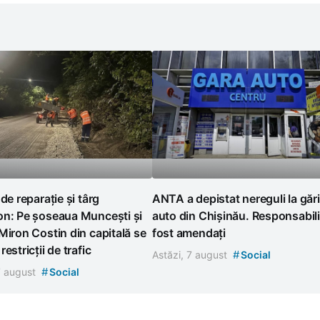
 de reparație și târg
ANTA a depistat nereguli la gări
on: Pe șoseaua Muncești și
auto din Chișinău. Responsabili
Miron Costin din capitală se
fost amendați
estricții de trafic
#
Astăzi, 7 august
Social
#
7 august
Social