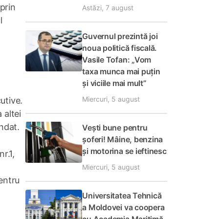
 prin
Astăzi, 7 august
l
Guvernul prezintă joi
noua politică fiscală.
Vasile Tofan: „Vom
taxa munca mai puțin
și viciile mai mult”
Miercuri, 5 august
utive.
 altei
andat.
Vești bune pentru
șoferi! Mâine, benzina
și motorina se ieftinesc
r.1,
Miercuri, 5 august
entru
Universitatea Tehnică
a Moldovei va coopera