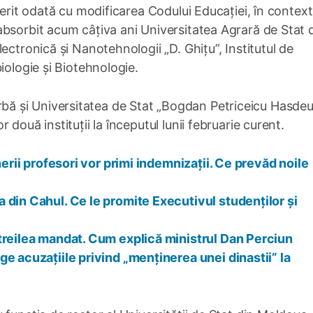
ferit odată cu modificarea Codului Educației, în context
bsorbit acum câțiva ani Universitatea Agrară de Stat 
ectronică și Nanotehnologii „D. Ghițu”, Institutul de
iologie și Biotehnologie.
 și Universitatea de Stat „Bogdan Petriceicu Hasdeu
două instituții la începutul lunii februarie curent.
nerii profesori vor primi indemnizații. Ce prevăd noile
 din Cahul. Ce le promite Executivul studenților și
treilea mandat. Cum explică ministrul Dan Perciun
e acuzațiile privind „menținerea unei dinastii” la