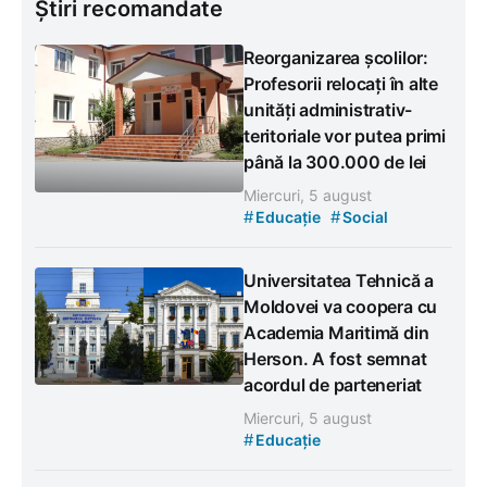
Știri recomandate
Reorganizarea școlilor:
Profesorii relocați în alte
unități administrativ-
teritoriale vor putea primi
până la 300.000 de lei
Miercuri, 5 august
#
#
Educație
Social
Universitatea Tehnică a
Moldovei va coopera cu
Academia Maritimă din
Herson. A fost semnat
acordul de parteneriat
Miercuri, 5 august
#
Educație