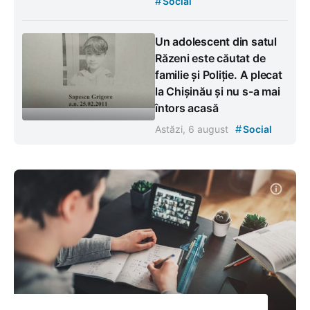
#
Social
Un adolescent din satul
Răzeni este căutat de
familie și Poliție. A plecat
la Chișinău și nu s-a mai
întors acasă
#
Astăzi, 6 august
Social