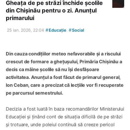
Gheața de pe străzi închide școlile
din Chișinău pentru o zi. Anunțul
primarului
#
#
25 ian. 2026, 22:04
Educație
Social
Din cauza condițiilor meteo nefavorabile și a riscului
crescut de formare a ghețușului, Primăria Chișinău a
decis ca mâine școlile să nu își desfășoare
activitatea. Anunțul a fost făcut de primarul general,
Ion Ceban, care a precizat că lecțiile vor fi recuperate
pe parcursul semestrului.
Decizia a fost luată în baza recomandărilor Ministerului
Educației și ținând cont de situația dificilă de pe străzi
și trotuare, unde poleiul continuă să creeze pericol