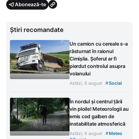
Abonează-te
Știri recomandate
Un camion cu cereale s-a
răsturnat în raionul
Cimișlia. Șoferul ar fi
pierdut controlul asupra
volanului
#
Astăzi, 6 august
Social
În nordul și centrul țării
vin ploile! Meteorologii au
emis cod galben de
instabilitate atmosferică
#
Astăzi, 6 august
Meteo