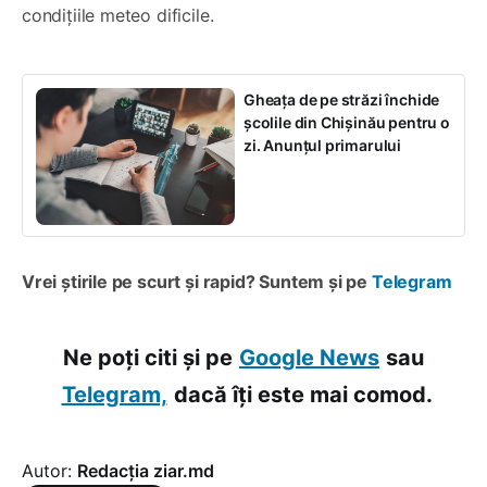
condițiile meteo dificile.
Gheața de pe străzi închide
școlile din Chișinău pentru o
zi. Anunțul primarului
Vrei știrile pe scurt și rapid? Suntem și pe
Telegram
Ne poți citi și pe
Google News
sau
Telegram,
dacă îți este mai comod.
Autor:
Redacția ziar.md