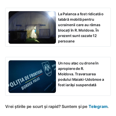
La Palanca a fost ridicată o
tabără mobilă pentru
ucrainenii care au rămas
blocați în R. Moldova. În
prezent sunt cazate 12
persoane
Un nou atac cu drone în
apropiere de R.
Moldova. Traversarea
podului Maiaki-Udobnoe a
fost iarăși suspendată
Vrei știrile pe scurt și rapid? Suntem și pe
Telegram
.