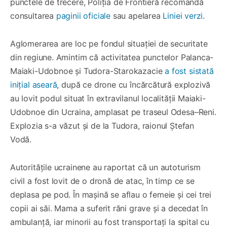
punctele de trecere, Poliția de Frontieră recomandă
consultarea
paginii oficiale
sau apelarea
Liniei verzi
.
Aglomerarea are loc pe fondul situației de securitate
din regiune. Amintim că activitatea punctelor Palanca-
Maiaki-Udobnoe și Tudora-Starokazacie
a fost sistată
inițial aseară
, după ce drone cu încărcătură explozivă
au lovit podul situat în extravilanul localității Maiaki-
Udobnoe din Ucraina, amplasat pe traseul Odesa–Reni.
Explozia s-a văzut și de la Tudora, raionul Ștefan
Vodă.
Autoritățile ucrainene au raportat că un autoturism
civil a fost lovit de o dronă de atac, în timp ce se
deplasa pe pod. În mașină se aflau o femeie și cei trei
copii ai săi. Mama a suferit răni grave și a decedat în
ambulanță, iar minorii au fost transportați la spital cu