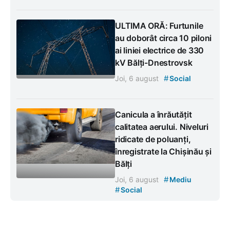
ULTIMA ORĂ: Furtunile
au doborât circa 10 piloni
ai liniei electrice de 330
kV Bălți-Dnestrovsk
#
Joi, 6 august
Social
Canicula a înrăutățit
calitatea aerului. Niveluri
ridicate de poluanți,
înregistrate la Chișinău și
Bălți
#
Joi, 6 august
Mediu
#
Social