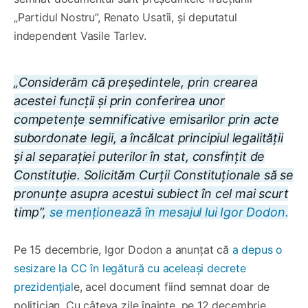
„Partidul Nostru”, Renato Usatîi, și deputatul
independent Vasile Tarlev.
„Considerăm că președintele, prin crearea
acestei funcții și prin conferirea unor
competențe semnificative emisarilor prin acte
subordonate legii, a încălcat principiul legalității
și al separației puterilor în stat, consfințit de
Constituție. Solicităm Curții Constituționale să se
pronunțe asupra acestui subiect în cel mai scurt
timp”,
se menționează în mesajul lui Igor Dodon.
Pe 15 decembrie, Igor Dodon a anunțat că
a depus o
sesizare la CC în legătură cu aceleași decrete
prezidențial
e, acel document fiind semnat doar de
politician. Cu câteva zile înainte, pe 12 decembrie,