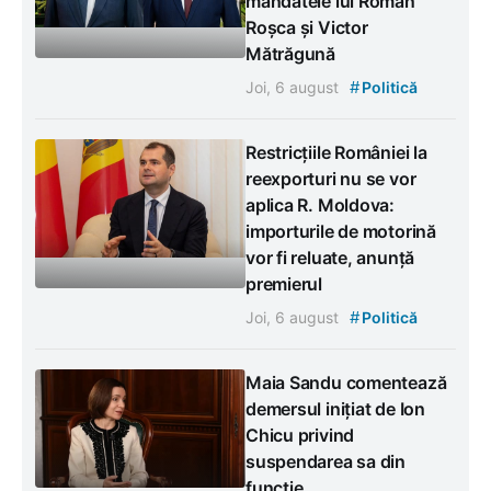
mandatele lui Roman
Roșca și Victor
Mătrăgună
#
Joi, 6 august
Politică
Restricțiile României la
reexporturi nu se vor
aplica R. Moldova:
importurile de motorină
vor fi reluate, anunță
premierul
#
Joi, 6 august
Politică
Maia Sandu comentează
demersul inițiat de Ion
Chicu privind
suspendarea sa din
funcție