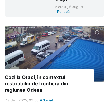
Miercuri, 5 august
#
Politică
Cozi la Otaci, în contextul
restricțiilor de frontieră din
regiunea Odesa
#
19 dec. 2025, 09:58
Social