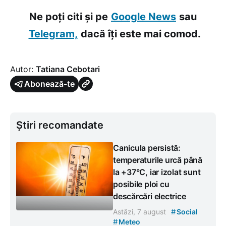
Ne poți citi și pe
Google News
sau
Telegram,
dacă îți este mai comod.
Autor:
Tatiana Cebotari
Abonează-te
Știri recomandate
Canicula persistă:
temperaturile urcă până
la +37°C, iar izolat sunt
posibile ploi cu
descărcări electrice
#
Astăzi, 7 august
Social
#
Meteo