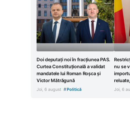
Doi deputați noi în fracțiunea PAS.
Restric
Curtea Constituțională a validat
nu se v
mandatele lui Roman Roșca și
importu
Victor Mătrăgună
reluate
#
Joi, 6 august
Politică
Joi, 6 