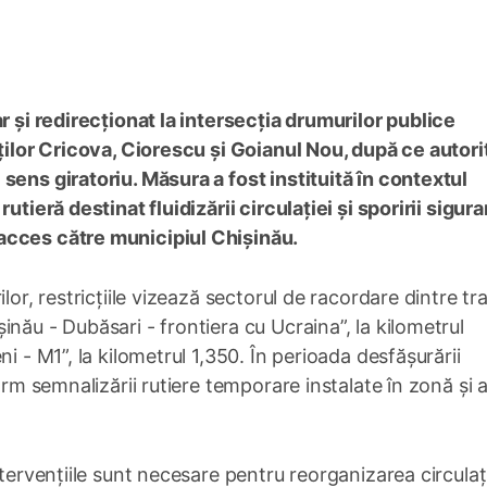
r și redirecționat la intersecția drumurilor publice
ăților Cricova, Ciorescu și Goianul Nou, după ce autorit
sens giratoriu. Măsura a fost instituită în contextul
utieră destinat fluidizării circulației și sporirii sigura
acces către municipiul Chișinău.
lor, restricțiile vizează sectorul de racordare dintre tr
nău - Dubăsari - frontiera cu Ucraina”, la kilometrul
i - M1”, la kilometrul 1,350. În perioada desfășurării
orm semnalizării rutiere temporare instalate în zonă și 
ntervențiile sunt necesare pentru reorganizarea circulaț