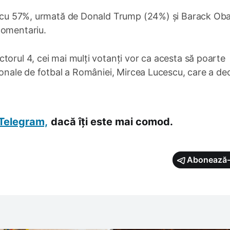
du, cu 57%, urmată de Donald Trump (24%) și Barack O
comentariu.
torul 4, cei mai mulți votanți vor ca acesta să poarte
ționale de fotbal a României, Mircea Lucescu, care a de
Telegram,
dacă îți este mai comod.
Abonează-