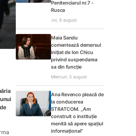
Penitenciarul nr.7 -
Rusca
Joi, 6 august
Maia Sandu
comentează demersul
inițiat de Ion Chicu
privind suspendarea
sa din funcție
Miercuri, 5 august
măria
Ana Revenco pleacă de
 unui
la conducerea
 de
STRATCOM. „Am
construit o instituție
menită să apere spațiul
informațional”
urma