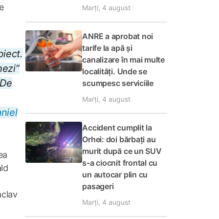
e
Marți, 4 august
ANRE a aprobat noi
tarife la apă și
biect.
canalizare în mai multe
hezi”
localități. Unde se
 De
scumpesc serviciile
Marți, 4 august
niel
Accident cumplit la
Orhei: doi bărbați au
murit după ce un SUV
ea
s-a ciocnit frontal cu
ld
un autocar plin cu
pasageri
aclav
Marți, 4 august