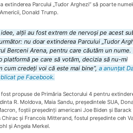
a extinderea Parcului „Tudor Arghezi” să poarte numel
e Americii, Donald Trump.
 idee, alții au fost extrem de nervoși pe acest su
 următor: nu doar extinderea Parcului „Tudor Arg
rul Berceni Arena, pentru care căutăm un nume.
o platformă pe care să votăm, decizia să nu-mi
m cum credeți voi că este mai bine”,
a anunțat Da
ublicat pe Facebook.
u fost propuse de Primăria Sectorului 4 pentru extinder
edinta R. Moldova, Maia Sandu, președintele SUA, Dona
ron, foștii președinți americani Joe Biden și Barack
 Chirac și Francois Mitterand, fostul președinte ceh V
ohl și Angela Merkel.