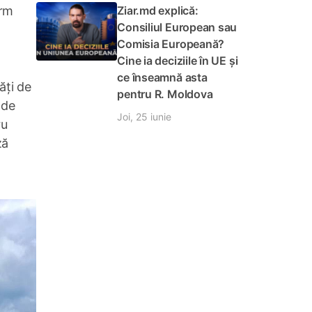
Ziar.md explică:
orm
Consiliul European sau
Comisia Europeană?
Cine ia deciziile în UE și
ce înseamnă asta
ăți de
pentru R. Moldova
 de
Joi, 25 iunie
ru
ză