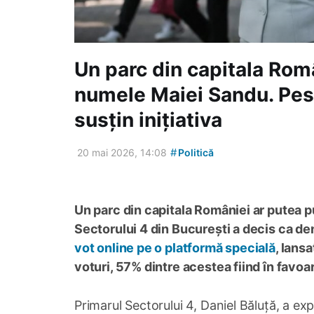
Un parc din capitala Rom
numele Maiei Sandu. Pes
susțin inițiativa
#
20 mai 2026, 14:08
Politică
Un parc din capitala României ar putea 
Sectorului 4 din București a decis ca den
vot online pe o platformă specială
, lans
voturi, 57% dintre acestea fiind în favoa
Primarul Sectorului 4, Daniel Băluță, a ex