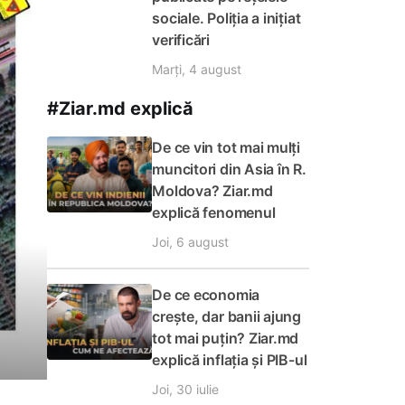
sociale. Poliția a inițiat
verificări
Marți, 4 august
#Ziar.md explică
De ce vin tot mai mulți
muncitori din Asia în R.
Moldova? Ziar.md
explică fenomenul
Joi, 6 august
De ce economia
crește, dar banii ajung
tot mai puțin? Ziar.md
explică inflația și PIB-ul
Joi, 30 iulie