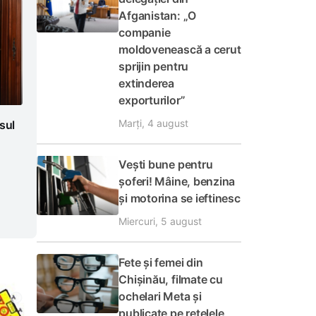
Afganistan: „O
companie
moldovenească a cerut
sprijin pentru
extinderea
exporturilor”
Marți, 4 august
sul
Vești bune pentru
șoferi! Mâine, benzina
și motorina se ieftinesc
Miercuri, 5 august
Fete și femei din
Chișinău, filmate cu
ochelari Meta și
publicate pe rețelele