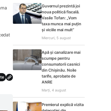
Guvernul prezintă joi
bama
noua politică fiscală.
Vasile Tofan: „Vom
taxa munca mai puțin
și viciile mai mult”
cedat
Miercuri, 5 august
Apă și canalizare mai
scumpe pentru
consumatorii casnici
din Chișinău. Noile
tarife, aprobate de
te
ANRE
Marți, 4 august
Premierul explică vizita
delegației din