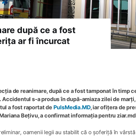
mare după ce a fost
ița ar fi încurcat
secția de reanimare, după ce a fost tamponat în timp c
Accidentul s-a produs în după-amiaza zilei de marți,
tul a fost raportat de
PulsMedia.MD
, iar ofițera de pr
, Mariana Bețivu, a confirmat informația pentru ziar.md
Preliminar, oamenii legii au stabilit că o șoferiță în vârst