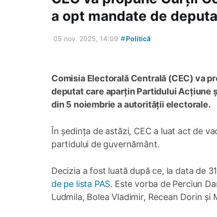
a opt mandate de deputa
#
05 nov. 2025, 14:09
Politică
Comisia Electorală Centrală (CEC) va pr
deputat care aparțin Partidului Acțiune ș
din 5 noiembrie a autorității electorale.
În ședința de astăzi, CEC a luat act de v
partidului de guvernământ.
Decizia a fost luată după ce, la data de 
de pe lista PAS
. Este vorba de Perciun Da
Ludmila, Bolea Vladimir, Recean Dorin și M