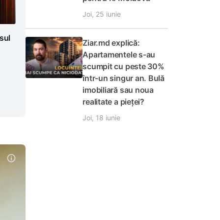
Joi, 25 iunie
sul
Ziar.md explică:
Apartamentele s-au
scumpit cu peste 30%
într-un singur an. Bulă
imobiliară sau noua
realitate a pieței?
Joi, 18 iunie