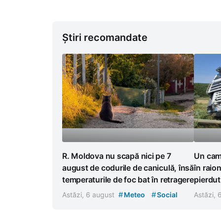
Știri recomandate
R. Moldova nu scapă nici pe 7
Un cami
august de codurile de caniculă, însă
în raion
temperaturile de foc bat în retragere
pierdut
#
#
Astăzi, 6 august
Meteo
Social
Astăzi,