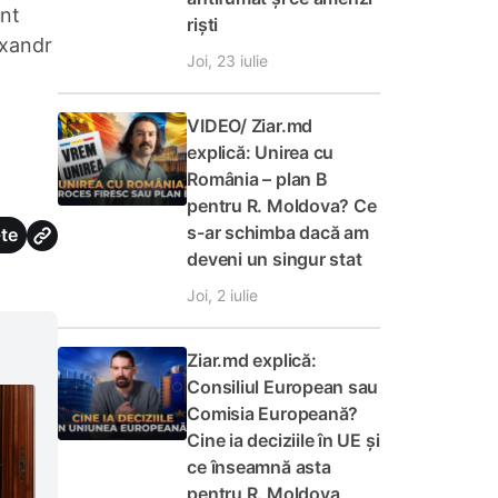
unt
riști
exandr
Joi, 23 iulie
VIDEO/ Ziar.md
explică: Unirea cu
România – plan B
pentru R. Moldova? Ce
s-ar schimba dacă am
te
deveni un singur stat
Joi, 2 iulie
Ziar.md explică:
Consiliul European sau
Comisia Europeană?
Cine ia deciziile în UE și
ce înseamnă asta
pentru R. Moldova