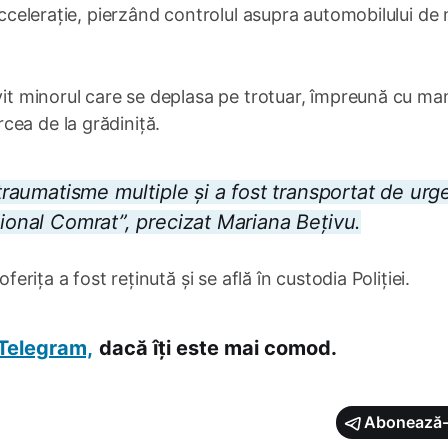
 accelerație, pierzând controlul asupra automobilului de
ovit minorul care se deplasa pe trotuar, împreună cu ma
cea de la grădiniță.
 traumatisme multiple și a fost transportat de urg
aional Comrat”, precizat Mariana Bețivu.
ferița a fost reținută și se află în custodia Poliției.
Telegram,
dacă îți este mai comod.
Abonează-