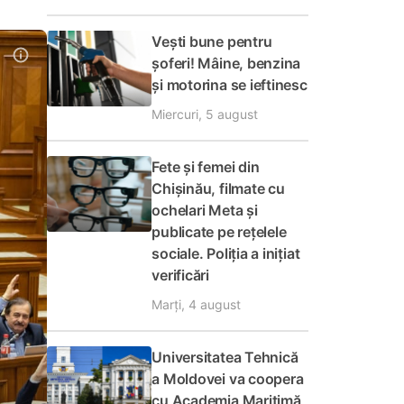
Vești bune pentru
șoferi! Mâine, benzina
și motorina se ieftinesc
Miercuri, 5 august
Fete și femei din
Chișinău, filmate cu
ochelari Meta și
publicate pe rețelele
sociale. Poliția a inițiat
verificări
Marți, 4 august
Universitatea Tehnică
a Moldovei va coopera
cu Academia Maritimă