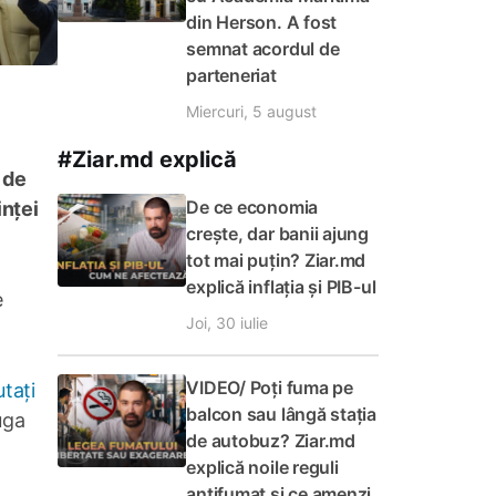
din Herson. A fost
semnat acordul de
parteneriat
Miercuri, 5 august
#Ziar.md explică
 de
De ce economia
inței
crește, dar banii ajung
tot mai puțin? Ziar.md
explică inflația și PIB-ul
e
Joi, 30 iulie
VIDEO/ Poți fuma pe
tați
balcon sau lângă stația
uga
de autobuz? Ziar.md
explică noile reguli
antifumat și ce amenzi