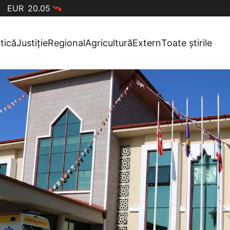
EUR
20.05
itică
Justiție
Regional
Agricultură
Extern
Toate știrile