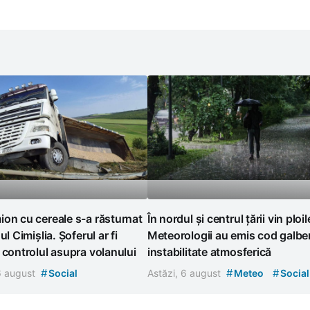
on cu cereale s-a răsturnat
În nordul și centrul țării vin ploil
ul Cimișlia. Șoferul ar fi
Meteorologii au emis cod galbe
 controlul asupra volanului
instabilitate atmosferică
#
#
#
 6 august
Social
Astăzi, 6 august
Meteo
Social