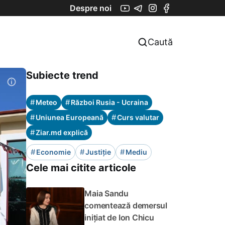
Despre noi
Caută
Subiecte trend
#
#
Meteo
Război Rusia - Ucraina
#
#
Uniunea Europeană
Curs valutar
#
Ziar.md explică
#
#
#
Economie
Justiție
Mediu
Cele mai citite articole
Maia Sandu
comentează demersul
inițiat de Ion Chicu