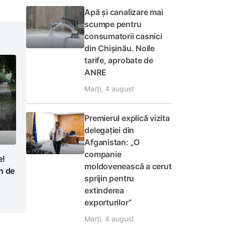
Apă și canalizare mai
scumpe pentru
consumatorii casnici
din Chișinău. Noile
tarife, aprobate de
ANRE
Marți, 4 august
Premierul explică vizita
delegației din
Afganistan: „O
companie
e!
moldovenească a cerut
n de
sprijin pentru
extinderea
exporturilor”
Marți, 4 august