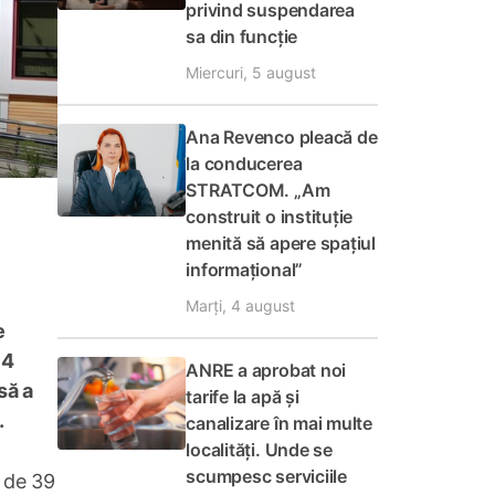
privind suspendarea
sa din funcție
Miercuri, 5 august
Ana Revenco pleacă de
la conducerea
STRATCOM. „Am
construit o instituție
menită să apere spațiul
informațional”
Marți, 4 august
e
 4
ANRE a aprobat noi
esă a
tarife la apă și
.
canalizare în mai multe
localități. Unde se
scumpesc serviciile
ă de 39