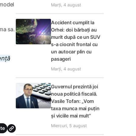
 model
Marți, 4 august
Accident cumplit la
ma sa.
Orhei: doi bărbați au
murit după ce un SUV
s-a ciocnit frontal cu
un autocar plin cu
ență
pasageri
Marți, 4 august
Guvernul prezintă joi
noua politică fiscală.
Vasile Tofan: „Vom
taxa munca mai puțin
și viciile mai mult”
Miercuri, 5 august
te