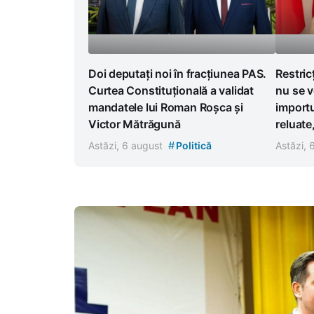
Doi deputați noi în fracțiunea PAS.
Restric
Curtea Constituțională a validat
nu se v
mandatele lui Roman Roșca și
importu
Victor Mătrăgună
reluate
#
Astăzi, 6 august
Politică
Astăzi,