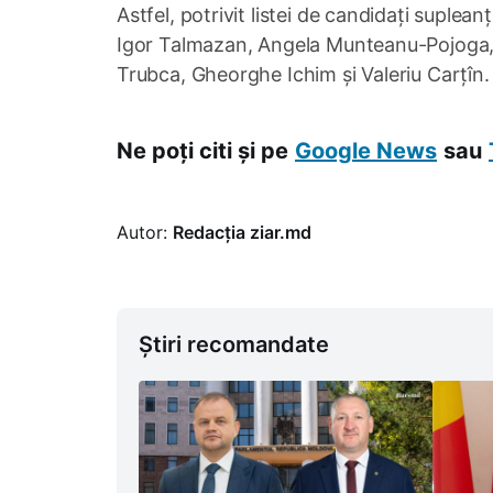
Astfel, potrivit listei de candidați suplean
Igor Talmazan, Angela Munteanu-Pojoga, 
Trubca, Gheorghe Ichim și Valeriu Carțîn.
Ne poți citi și pe
Google News
sau
Autor:
Redacția ziar.md
Știri recomandate