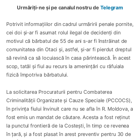
Urmăriți-ne și pe canalul nostru de
Telegram
Potrivit informațiilor din cadrul urmăririi penale pornite,
cei doi și-ar fi asumat rolul ilegal de decidenți din
motivul că bărbatul de 55 de ani s-ar fi înstrăinat de
comunitatea din Otaci și, astfel, și-ar fi pierdut dreptul
să revină ca să locuiască în casa părintească. În acest
scop, tatăl și fiul au recurs la amenințări cu răfuiala
fizică împotriva bărbatului.
La solicitarea Procuraturii pentru Combaterea
Criminalității Organizate și Cauze Speciale (PCCOCS),
în privința fiului învinuit care nu se afla în R. Moldova, a
fost emis un mandat de căutare. Acesta a fost reținut
la punctul frontieră de la Costești, în timp ce revenea
în țară, și a fost plasat în arest preventiv pentru 30 de