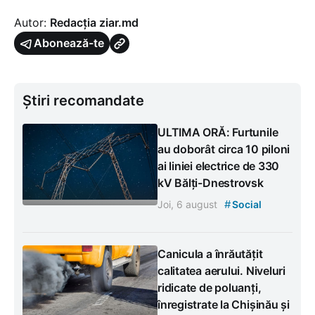
Autor:
Redacția ziar.md
Abonează-te
Știri recomandate
ULTIMA ORĂ: Furtunile
au doborât circa 10 piloni
ai liniei electrice de 330
kV Bălți-Dnestrovsk
#
Joi, 6 august
Social
Canicula a înrăutățit
calitatea aerului. Niveluri
ridicate de poluanți,
înregistrate la Chișinău și