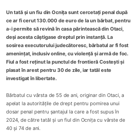
Un tată și un fiu din Ocnița sunt cercetați penal după
ce ar fi cerut 130.000 de euro de la un bărbat, pentru
a-i permite să revină în casa părintească din Otaci,
deși acesta câștigase dreptul prin instanță. La
sosirea executorului judecătoresc, bărbatul ar fi fost
amenințat, inclusiv online, cu violență și armă de foc.
Fiul a fost reținut la punctul de frontieră Costești și
plasat în arest pentru 30 de zile, iar tatăl este
investigat în libertate.
Bărbatul cu vârsta de 55 de ani, originar din Otaci, a
apelat la autoritățile de drept pentru pornirea unui
dosar penal pentru șantajul la care a fost supus în
2024, de către tatăl și un fiul din Ocnița cu vârste de
40 și 74 de ani.