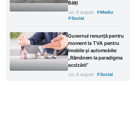
Bălți
#
Joi, 6 august
Mediu
#
Social
Guvernul renunță pentru
moment la TVA pentru
imobile și automobile:
„Rămânem la paradigma
accizării”
#
Joi, 6 august
Social