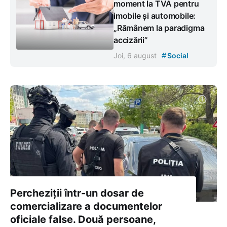
moment la TVA pentru
imobile și automobile:
„Rămânem la paradigma
accizării”
#
Joi, 6 august
Social
Percheziții într-un dosar de
comercializare a documentelor
oficiale false. Două persoane,