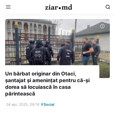
Un bărbat originar din Otaci,
șantajat și amenințat pentru că-și
dorea să locuiască în casa
părintească
#
24 apr. 2025, 09:16
Social