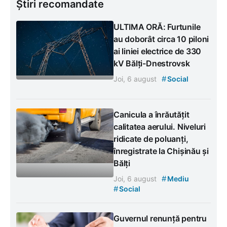
Știri recomandate
ULTIMA ORĂ: Furtunile
au doborât circa 10 piloni
ai liniei electrice de 330
kV Bălți-Dnestrovsk
#
Joi, 6 august
Social
Canicula a înrăutățit
calitatea aerului. Niveluri
ridicate de poluanți,
înregistrate la Chișinău și
Bălți
#
Joi, 6 august
Mediu
#
Social
Guvernul renunță pentru