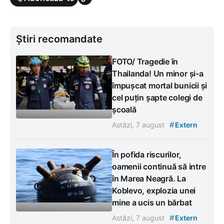
Știri recomandate
FOTO/ Tragedie în
Thailanda! Un minor și-a
împușcat mortal bunicii și
cel puțin șapte colegi de
școală
#
Astăzi, 7 august
Extern
În pofida riscurilor,
oamenii continuă să intre
în Marea Neagră. La
Koblevo, explozia unei
mine a ucis un bărbat
#
Astăzi, 7 august
Extern