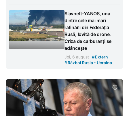
Slavneft-YANOS, una
dintre cele mai mari
rafinării din Federația
Rusă, lovită de drone.
Criza de carburanți se
adâncește
#
Joi, 6 august
Extern
#
Război Rusia - Ucraina