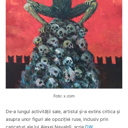
Foto: x.com
De-a lungul activității sale, artistul și-a extins critica și
asupra unor figuri ale opoziției ruse, inclusiv prin
caricaturi ale lui Alexei Navalnîi, scrie
DW
.