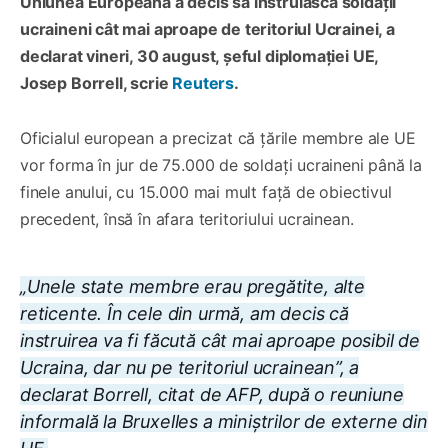
Uniunea Europeană
a decis
să instruiască soldații
ucraineni cât mai aproape de teritoriul
Ucrainei,
a
declarat vineri
, 30 august,
ș
eful diplomației UE,
Josep Borrell
, scrie
Reuters
.
Oficialul european a precizat că țările membre ale UE
vor forma în jur de 75.000 de soldați ucraineni până la
finele anului, cu 15.000 mai mult față de obiectivul
precedent, însă în afara teritoriului ucrainean.
„Unele state membre erau pregătite, alte
reticente. În cele din urmă, am decis că
instruirea va fi făcută cât mai aproape posibil de
Ucraina, dar nu pe teritoriul ucrainean”, a
declarat Borrell, citat de AFP, după o reuniune
informală la Bruxelles a miniștrilor de externe din