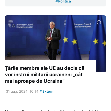
#
Politică
Țările membre ale UE au decis că
vor instrui militarii ucraineni „cât
mai aproape de Ucraina”
#
31 aug. 2024, 10:14
Extern