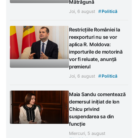
Mătrăgună
#
Joi, 6 august
Politică
Restricțiile României la
reexporturi nu se vor
aplica R. Moldova:
importurile de motorină
vor fi reluate, anunță
premierul
#
Joi, 6 august
Politică
Maia Sandu comentează
demersul inițiat de Ion
Chicu privind
suspendarea sa din
funcție
Miercuri, 5 august