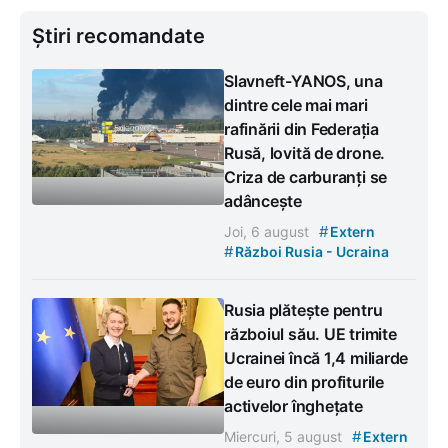
Știri recomandate
Slavneft-YANOS, una
dintre cele mai mari
rafinării din Federația
Rusă, lovită de drone.
Criza de carburanți se
adâncește
#
Joi, 6 august
Extern
#
Război Rusia - Ucraina
Rusia plătește pentru
războiul său. UE trimite
Ucrainei încă 1,4 miliarde
de euro din profiturile
activelor înghețate
#
Miercuri, 5 august
Extern