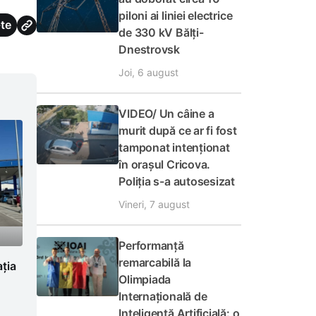
piloni ai liniei electrice
te
de 330 kV Bălți-
Dnestrovsk
Joi, 6 august
VIDEO/ Un câine a
murit după ce ar fi fost
tamponat intenționat
în orașul Cricova.
Poliția s-a autosesizat
Vineri, 7 august
Performanță
remarcabilă la
ația
Olimpiada
Internațională de
Inteligență Artificială: o