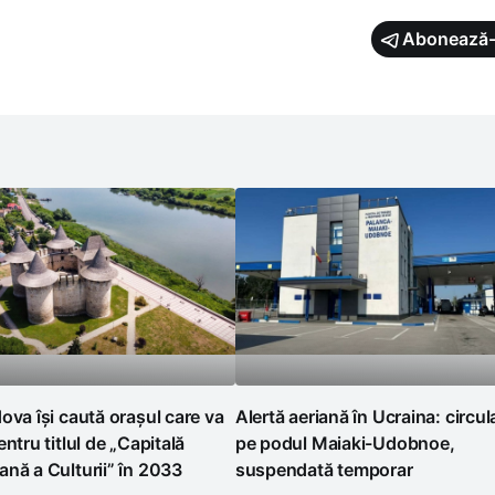
Abonează-
ova își caută orașul care va
Alertă aeriană în Ucraina: circul
entru titlul de „Capitală
pe podul Maiaki-Udobnoe,
nă a Culturii” în 2033
suspendată temporar