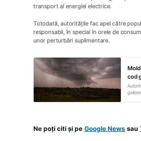
transport al energiei electrice.
Totodată, autoritățile fac apel către popul
responsabil, în special în orele de consum 
unor perturbări suplimentare.
Moldo
cod g
Autori
galben 
pe tot 
progno
putern
Ne poți citi și pe
Google News
sau