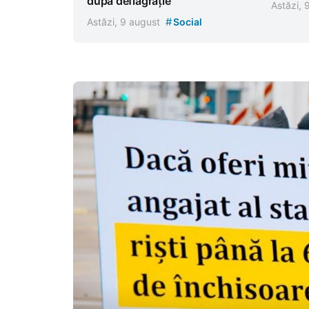
după deflagrație
Astăzi,
#
Astăzi, 9 august
Social