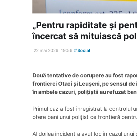
„Pentru rapiditate și pentr
încercat să mituiască poli
#
22 mai 2026, 19:56
Social
Două tentative de corupere au fost rapo
frontierei Otaci și Leușeni, pe sensul de 
în ambele cazuri, polițiștii au refuzat ban
Primul caz a fost înregistrat la controlul 
ofere bani unui polițist de frontieră pentru
Al doilea incident a avut loc în cazul unui