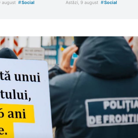
#
#
 9 august
Social
Astăzi, 9 august
Social