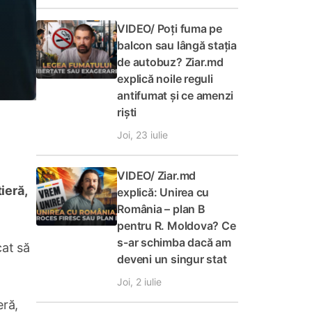
VIDEO/ Poți fuma pe
balcon sau lângă stația
de autobuz? Ziar.md
explică noile reguli
antifumat și ce amenzi
riști
Joi, 23 iulie
VIDEO/ Ziar.md
ieră,
explică: Unirea cu
România – plan B
pentru R. Moldova? Ce
s-ar schimba dacă am
cat să
deveni un singur stat
Joi, 2 iulie
eră,