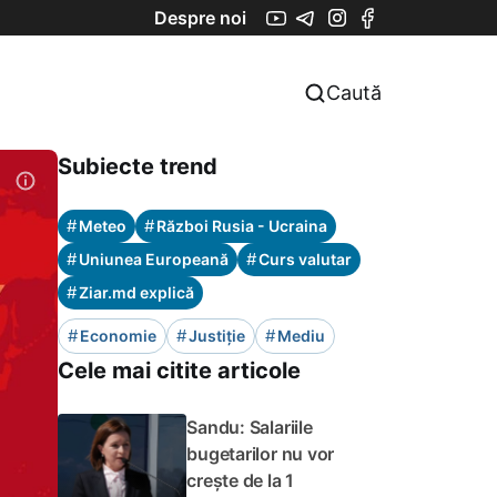
Despre noi
Caută
Subiecte trend
#
#
Meteo
Război Rusia - Ucraina
#
#
Uniunea Europeană
Curs valutar
#
Ziar.md explică
#
#
#
Economie
Justiție
Mediu
Cele mai citite articole
Sandu: Salariile
bugetarilor nu vor
crește de la 1