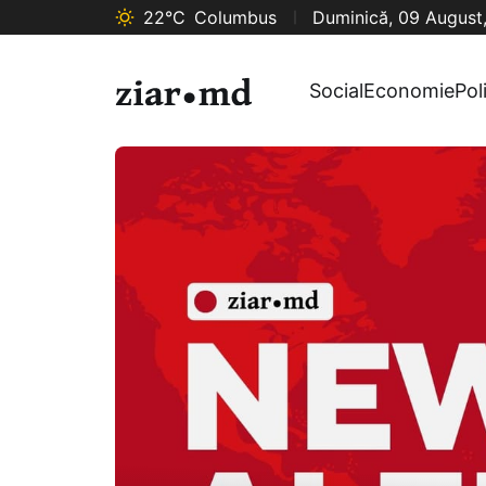
22°C
Columbus
Duminică, 09 August
Social
Economie
Pol