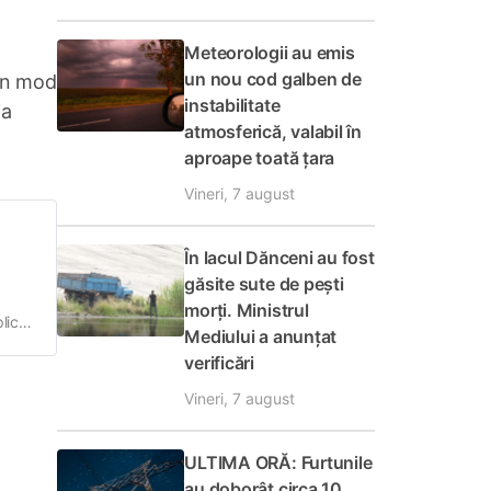
Meteorologii au emis
un nou cod galben de
 în mod
instabilitate
ia
atmosferică, valabil în
aproape toată țara
Vineri, 7 august
În lacul Dănceni au fost
găsite sute de pești
morți. Ministrul
plică
Mediului a anunțat
verificări
erse
Vineri, 7 august
ULTIMA ORĂ: Furtunile
au doborât circa 10