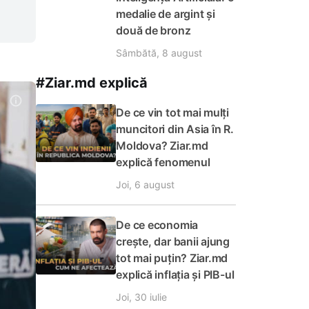
medalie de argint și
două de bronz
Sâmbătă, 8 august
#Ziar.md explică
De ce vin tot mai mulți
muncitori din Asia în R.
Moldova? Ziar.md
explică fenomenul
Joi, 6 august
De ce economia
crește, dar banii ajung
tot mai puțin? Ziar.md
explică inflația și PIB-ul
Joi, 30 iulie