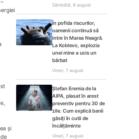
 –
Sâmbătă, 8 august
ergiei
În pofida riscurilor,
oamenii continuă să
intre în Marea Neagră.
a
La Koblevo, explozia
unei mine a ucis un
bărbat
Vineri, 7 august
ost
Ștefan Eremia de la
AIPA, plasat în arest
e,
preventiv pentru 30 de
zile. Cum explică banii
găsiți în cutii de
încălțăminte
ea și
Vineri, 7 august
 de