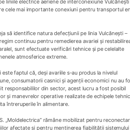
e liniile electrice aeriene de interconexiune Vulcănești
re cele mai importante conexiuni pentru transportul en
eja să identifice natura defecțiunii pe linia Vulcănești –
regim continuu pentru remedierea avariei și restabilire
aralel, sunt efectuate verificări tehnice și pe celelalte
menele atmosferice extreme.
 este faptul că, deși avariile s-au produs la nivelul
siune, consumatorii casnici și agenții economici nu au f
t responsabililor din sector, acest lucru a fost posibil
ilor și manevrelor operative realizate de echipele tehnic
ta întreruperile în alimentare.
Î.S. „Moldelectrica” rămâne mobilizat pentru reconectar
iilor afectate și pentru menținerea fiabilității sistemului