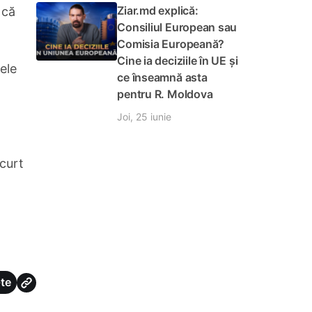
Ziar.md explică:
 că
Consiliul European sau
Comisia Europeană?
Cine ia deciziile în UE și
ele
ce înseamnă asta
pentru R. Moldova
Joi, 25 iunie
scurt
te