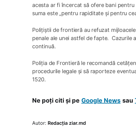
acesta ar fi încercat să ofere bani pentru
suma este „pentru rapiditate și pentru cea
Polițiștii de frontieră au refuzat mijloac
penale ale unei astfel de fapte. Cazurile a
continuă.
Poliția de Frontieră le recomandă cetățeni
procedurile legale și să raporteze eventua
1520.
Ne poți citi și pe
Google News
sau
Autor:
Redacția ziar.md