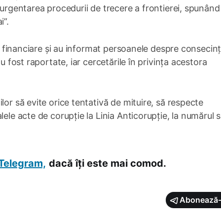
 urgentarea procedurii de trecere a frontierei, spunând
i”.
ele financiare și au informat persoanele despre consecinț
u fost raportate, iar cercetările în privința acestora
lor să evite orice tentativă de mituire, să respecte
lele acte de corupție la Linia Anticorupție, la numărul 
Telegram,
dacă îți este mai comod.
Abonează-