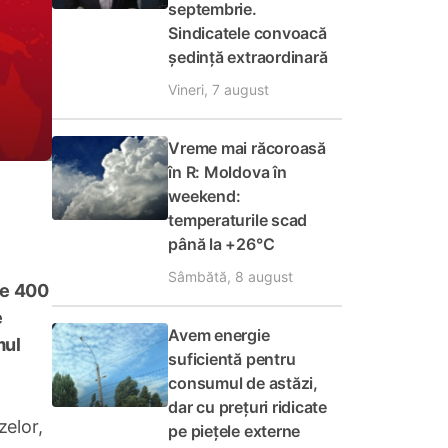
septembrie.
Sindicatele convoacă
ședință extraordinară
Vineri, 7 august
Vreme mai răcoroasă
în R: Moldova în
weekend:
temperaturile scad
până la +26°C
Sâmbătă, 8 august
de 400
e
Avem energie
mul
suficientă pentru
consumul de astăzi,
dar cu prețuri ridicate
zelor,
pe piețele externe