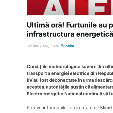
Ultimă oră! Furtunile au p
infrastructura energetică
#
22 mai 2026, 21:20
Social
Condițiile meteorologice severe din ulti
transport a energiei electrice din Repub
kV au fost deconectate în urma descărcăr
acestea, autoritățile susțin că alimentare
Electroenergetic Național continuă să fu
Potrivit informațiilor prezentate de Minis