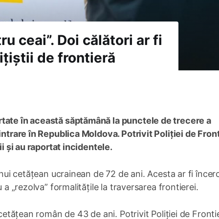
u ceai”. Doi călători ar fi
țiștii de frontieră
rtate în această săptămână la punctele de trecere a
intrare în Republica Moldova. Potrivit Poliției de Front
ii și au raportat incidentele.
unui cetățean ucrainean de 72 de ani. Acesta ar fi încer
 a „rezolva” formalitățile la traversarea frontierei.
 cetățean român de 43 de ani. Potrivit Poliției de Fronti