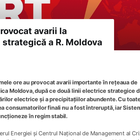
rovocat avarii la
 strategică a R. Moldova
mele ore au provocat avarii importante în rețeaua de
lica Moldova, după ce două linii electrice strategice 
ilor electrice și a precipitațiilor abundente. Cu toat
a consumatorilor finali nu a fost întreruptă, iar Siste
ncționeze în regim stabil.
terul Energiei și Centrul Național de Management al Cri