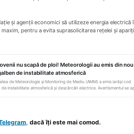
ație și agenții economici să utilizeze energia electrică
maxim, pentru a evita suprasolicitarea rețelei și apariț
venii nu scapă de ploi! Meteorologii au emis din nou
alben de instabilitate atmosferică
tatea de Meteorologie și Monitoring de Mediu (AMM) a emis iarăși cod
de instabilitate atmosferică și descărcări electrice. Avertismentul se a
teritoriul R. Moldova, în intervalul orelor 14:00 - 23:00. Meteorologii
zează ploi de scurtă durată, însoțite de descărcări electrice, izolat av
ice (15–45
Telegram,
dacă îți este mai comod.