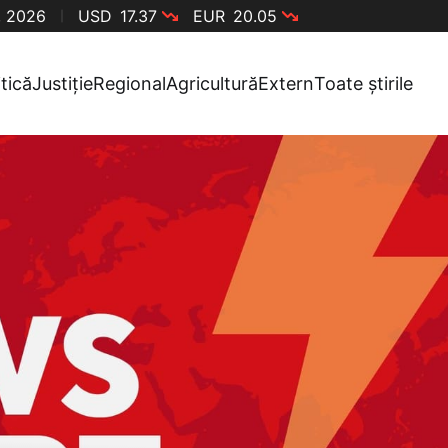
, 2026
USD
17.37
EUR
20.05
itică
Justiție
Regional
Agricultură
Extern
Toate știrile