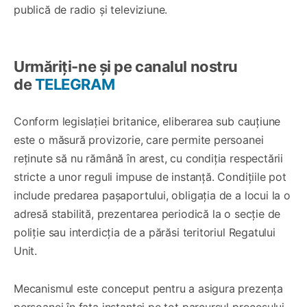
publică de radio și televiziune.
Urmăriți-ne și pe canalul nostru
de
TELEGRAM
Conform legislației britanice, eliberarea sub cauțiune
este o măsură provizorie, care permite persoanei
reținute să nu rămână în arest, cu condiția respectării
stricte a unor reguli impuse de instanță. Condițiile pot
include predarea pașaportului, obligația de a locui la o
adresă stabilită, prezentarea periodică la o secție de
poliție sau interdicția de a părăsi teritoriul Regatului
Unit.
Mecanismul este conceput pentru a asigura prezența
persoanei în fața instanței pe tot parcursul procesului