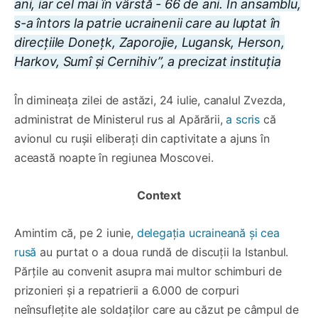
ani, iar cel mai în vârstă - 66 de ani. În ansamblu,
s-a întors la patrie ucrainenii care au luptat în
direcțiile Donețk, Zaporojie, Lugansk, Herson,
Harkov, Sumî și Cernihiv”, a precizat instituția
În dimineața zilei de astăzi, 24 iulie, canalul Zvezda,
administrat de Ministerul rus al Apărării,
a scris
că
avionul cu rușii eliberați din captivitate a ajuns în
această noapte în regiunea Moscovei.
Context
Amintim că, pe 2 iunie,
delegația ucraineană și cea
rusă
au purtat o a doua rundă de discuții la Istanbul.
Părțile au convenit asupra mai multor schimburi de
prizonieri și a repatrierii a 6.000 de corpuri
neînsuflețite ale soldaților care au căzut pe câmpul de