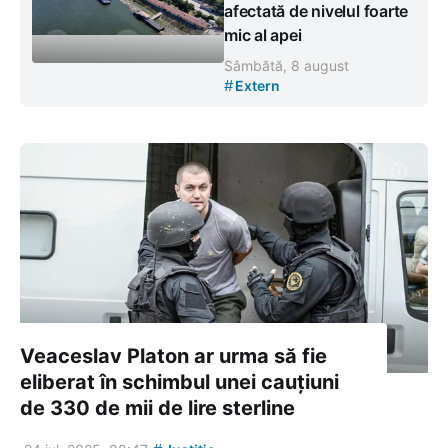
afectată de nivelul foarte
mic al apei
Sâmbătă, 8 august
#
Extern
Veaceslav Platon ar urma să fie
eliberat în schimbul unei cauțiuni
de 330 de mii de lire sterline