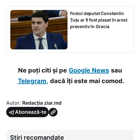
Fostul deputat Constantin
Țuțu ar fi fost plasat în arest
preventiv în Grecia
Ne poți citi și pe
Google News
sau
Telegram,
dacă îți este mai comod.
Autor:
Redacția ziar.md
Abonează-te
Știri recomandate