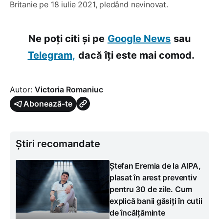
Britanie pe 18 iulie 2021, pledând nevinovat.
Ne poți citi și pe
Google News
sau
Telegram,
dacă îți este mai comod.
Autor:
Victoria Romaniuc
Abonează-te
Știri recomandate
Ștefan Eremia de la AIPA,
plasat în arest preventiv
pentru 30 de zile. Cum
explică banii găsiți în cutii
de încălțăminte