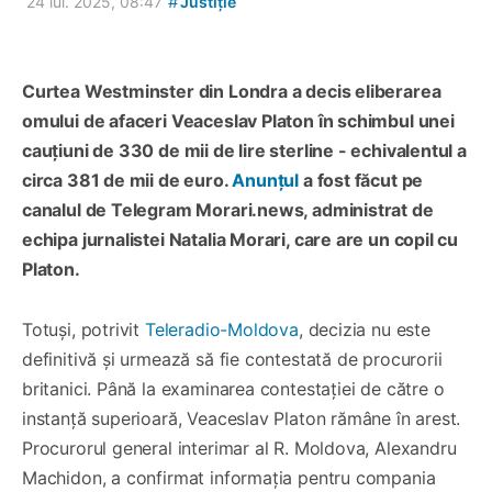
#
24 iul. 2025, 08:47
Justiție
Curtea Westminster din Londra a decis eliberarea
omului de afaceri Veaceslav Platon în schimbul unei
cauțiuni de 330 de mii de lire sterline - echivalentul a
circa 381 de mii de euro.
Anunțul
a fost făcut pe
canalul de Telegram Morari.news, administrat de
echipa jurnalistei Natalia Morari, care are un copil cu
Platon.
Totuși, potrivit
Teleradio-Moldova
, decizia nu este
definitivă și urmează să fie contestată de procurorii
britanici. Până la examinarea contestației de către o
instanță superioară, Veaceslav Platon rămâne în arest.
Procurorul general interimar al R. Moldova, Alexandru
Machidon, a confirmat informația pentru compania