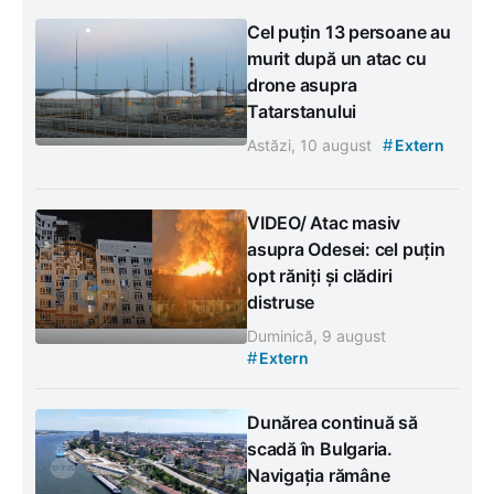
Cel puțin 13 persoane au
murit după un atac cu
drone asupra
Tatarstanului
#
Astăzi, 10 august
Extern
VIDEO/ Atac masiv
asupra Odesei: cel puțin
opt răniți și clădiri
distruse
Duminică, 9 august
#
Extern
Dunărea continuă să
scadă în Bulgaria.
Navigația rămâne