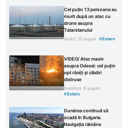
Cel puțin 13 persoane au
murit după un atac cu
drone asupra
Tatarstanului
#
Astăzi, 10 august
Extern
VIDEO/ Atac masiv
asupra Odesei: cel puțin
opt răniți și clădiri
distruse
Duminică, 9 august
#
Extern
Dunărea continuă să
scadă în Bulgaria.
Navigația rămâne