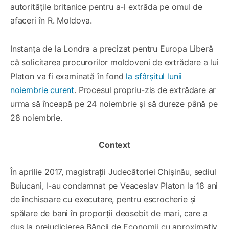
autoritățile britanice pentru a-l extrăda pe omul de
afaceri în R. Moldova.
Instanța de la Londra a precizat pentru Europa Liberă
că solicitarea procurorilor moldoveni de extrădare a lui
Platon va fi examinată în fond
la sfârșitul lunii
noiembrie curent
. Procesul propriu-zis de extrădare ar
urma să înceapă pe 24 noiembrie și să dureze până pe
28 noiembrie.
Context
În aprilie 2017, magistrații Judecătoriei Chișinău, sediul
Buiucani, l-au condamnat pe Veaceslav Platon la 18 ani
de închisoare cu executare, pentru escrocherie și
spălare de bani în proporții deosebit de mari, care a
dus la prejudicierea Băncii de Economii cu aproximativ