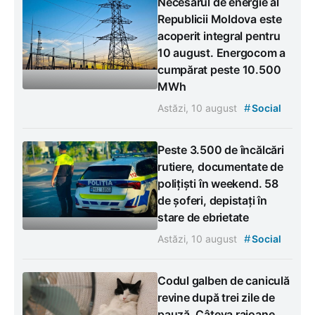
Necesarul de energie al
Republicii Moldova este
acoperit integral pentru
10 august. Energocom a
cumpărat peste 10.500
MWh
#
Astăzi, 10 august
Social
Peste 3.500 de încălcări
rutiere, documentate de
polițiști în weekend. 58
de șoferi, depistați în
stare de ebrietate
#
Astăzi, 10 august
Social
Codul galben de caniculă
revine după trei zile de
pauză. Câteva raioane