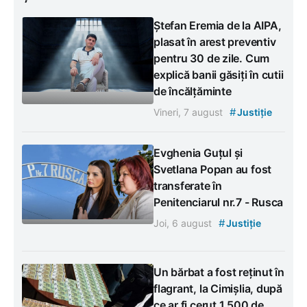
Ștefan Eremia de la AIPA,
plasat în arest preventiv
pentru 30 de zile. Cum
explică banii găsiți în cutii
de încălțăminte
#
Vineri, 7 august
Justiție
Evghenia Guțul și
Svetlana Popan au fost
transferate în
Penitenciarul nr.7 - Rusca
#
Joi, 6 august
Justiție
Un bărbat a fost reținut în
flagrant, la Cimișlia, după
ce ar fi cerut 1.500 de