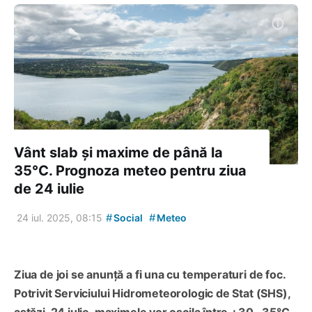
Vânt slab și maxime de până la
35°C. Prognoza meteo pentru ziua
de 24 iulie
#
#
24 iul. 2025, 08:15
Social
Meteo
Ziua de joi se anunță a fi una cu temperaturi de foc.
Potrivit Serviciului Hidrometeorologic de Stat (SHS),
astăzi, 24 iulie, maximele vor oscila între +30…35°C,