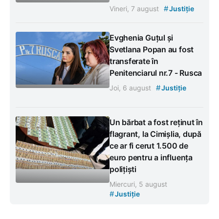
#
Vineri, 7 august
Justiție
Evghenia Guțul și
Svetlana Popan au fost
transferate în
Penitenciarul nr.7 - Rusca
#
Joi, 6 august
Justiție
Un bărbat a fost reținut în
flagrant, la Cimișlia, după
ce ar fi cerut 1.500 de
euro pentru a influența
polițiști
Miercuri, 5 august
#
Justiție