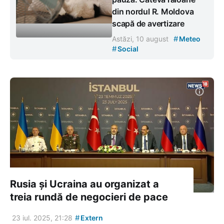
din nordul R. Moldova
scapă de avertizare
#
Astăzi, 10 august
Meteo
#
Social
Rusia și Ucraina au organizat a
treia rundă de negocieri de pace
#
23 iul. 2025, 21:28
Extern