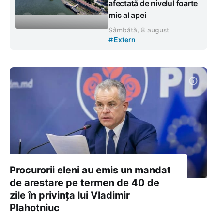
afectată de nivelul foarte
mic al apei
Sâmbătă, 8 august
#
Extern
Procurorii eleni au emis un mandat
de arestare pe termen de 40 de
zile în privința lui Vladimir
Plahotniuc