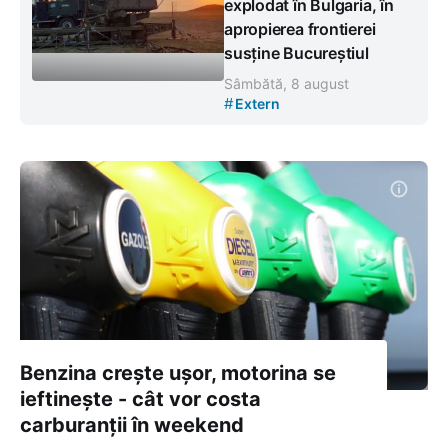
explodat în Bulgaria, în
apropierea frontierei
susține Bucureștiul
Sâmbătă, 8 august
#
Extern
Benzina crește ușor, motorina se
ieftinește - cât vor costa
carburanții în weekend