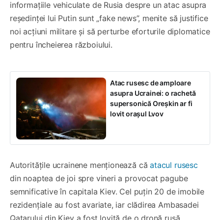
informațiile vehiculate de Rusia despre un atac asupra
reședinței lui Putin sunt „fake news”, menite să justifice
noi acțiuni militare și să perturbe eforturile diplomatice
pentru încheierea războiului.
Atac rusesc de amploare
asupra Ucrainei: o rachetă
supersonică Oreșkin ar fi
lovit orașul Lvov
Autoritățile ucrainene menționează că
atacul rusesc
din noaptea de joi spre vineri a provocat pagube
semnificative în capitala Kiev. Cel puțin 20 de imobile
rezidențiale au fost avariate, iar clădirea Ambasadei
Qatarului din Kiev a fost lovită de o dronă rusă.