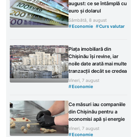
august: ce se întâmplă cu
euro și dolarul
Sâmbătă, 8 august
#
#
Economie
Curs valutar
Piața imobiliară din
Chișinău își revine, iar
noile date arată mai multe
tranzacții decât se credea
Vineri, 7 august
#
Economie
Ce măsuri iau companiile
din Chișinău pentru a
economisi apă și energie
Vineri, 7 august
#
Economie