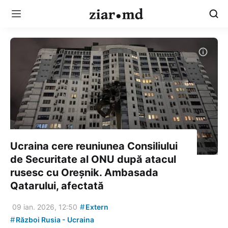
Ucraina cere reuniunea Consiliului
de Securitate al ONU după atacul
rusesc cu Oreșnik. Ambasada
Qatarului, afectată
#
09 ian. 2026, 12:50
Extern
#
Război Rusia - Ucraina