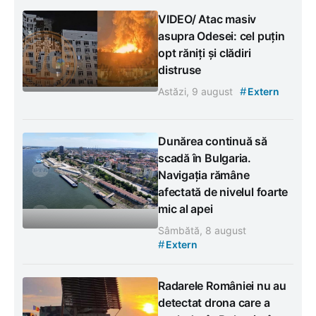
VIDEO/ Atac masiv
asupra Odesei: cel puțin
opt răniți și clădiri
distruse
#
Astăzi, 9 august
Extern
Dunărea continuă să
scadă în Bulgaria.
Navigația rămâne
afectată de nivelul foarte
mic al apei
Sâmbătă, 8 august
#
Extern
Radarele României nu au
detectat drona care a