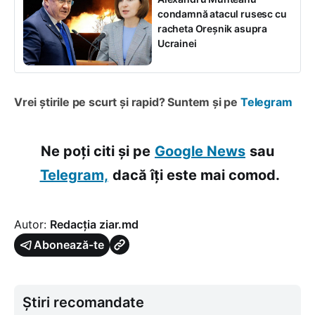
condamnă atacul rusesc cu
racheta Oreșnik asupra
Ucrainei
Vrei știrile pe scurt și rapid? Suntem și pe
Telegram
Ne poți citi și pe
Google News
sau
Telegram,
dacă îți este mai comod.
Autor:
Redacția ziar.md
Abonează-te
Știri recomandate