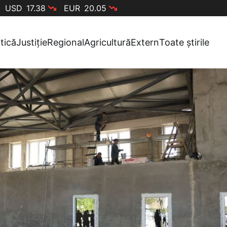
USD
17.38
EUR
20.05
itică
Justiție
Regional
Agricultură
Extern
Toate știrile