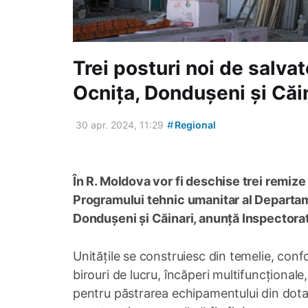
Trei posturi noi de salvat
Ocnița, Dondușeni și Căi
#
30 apr. 2024, 11:29
Regional
În R. Moldova vor fi deschise trei remize 
Programului tehnic umanitar al Departame
Dondușeni și Căinari, anunță Inspectorat
Unitățile se construiesc din temelie, con
birouri de lucru, încăperi multifuncțional
pentru păstrarea echipamentului din dotare 