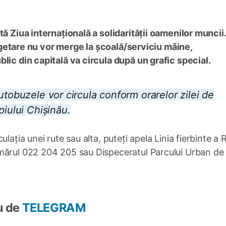
ă Ziua internațională a solidarității oamenilor muncii.
 bugetare nu vor merge la școală/serviciu mâine,
lic din capitală va circula după un grafic special.
utobuzele vor circula conform orarelor zilei de
piului Chișinău.
lația unei rute sau alta, puteți apela Linia fierbinte a 
mărul 022 204 205 sau Dispeceratul Parcului Urban de
u de
TELEGRAM