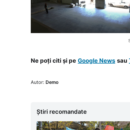
Ne poți citi și pe
Google News
sau
Autor:
Demo
Știri recomandate