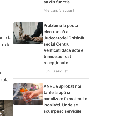
sa din funcție
Miercuri, 5 august
Probleme la poșta
electronică a
ri, dar
Judecătoriei Chișinău,
sediul Centru.
lui de
Verificați dacă actele
trimise au fost
recepționate
Luni, 3 august
ru
dolari
ANRE a aprobat noi
tarife la apă și
canalizare în mai multe
localități. Unde se
scumpesc serviciile