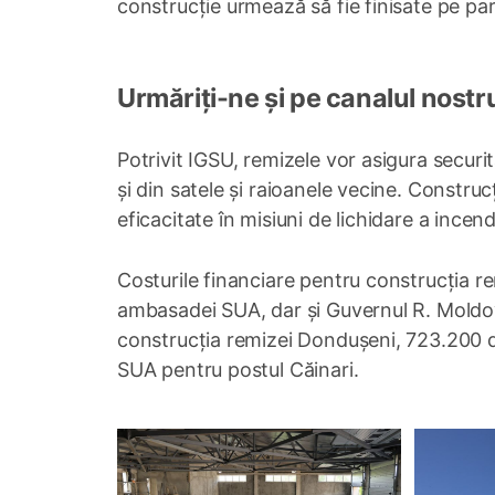
construcție urmează să fie finisate pe par
Urmăriți-ne și pe canalul nostr
Potrivit IGSU, remizele vor asigura securi
și din satele și raioanele vecine. Construcț
eficacitate în misiuni de lichidare a incendi
Costurile financiare pentru construcția r
ambasadei SUA, dar și Guvernul R. Moldova
construcția remizei Dondușeni, 723.200 de
SUA pentru postul Căinari.