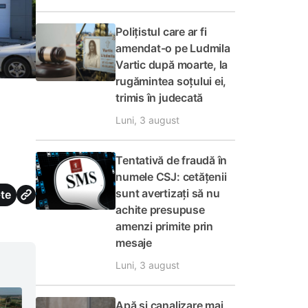
Polițistul care ar fi
amendat-o pe Ludmila
Vartic după moarte, la
rugămintea soțului ei,
trimis în judecată
Luni, 3 august
Tentativă de fraudă în
numele CSJ: cetățenii
sunt avertizați să nu
te
achite presupuse
amenzi primite prin
mesaje
Luni, 3 august
Apă și canalizare mai