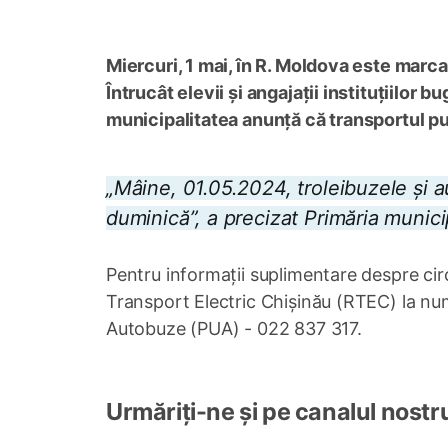
Miercuri, 1 mai, în R. Moldova este marcat
Întrucât elevii și angajații instituțiilor
municipalitatea anunță că transportul pub
„Mâine, 01.05.2024, troleibuzele și a
duminică”, a precizat Primăria munici
Pentru informații suplimentare despre circu
Transport Electric Chișinău (RTEC) la nu
Autobuze (PUA) - 022 837 317.
Urmăriți-ne și pe canalul nostr