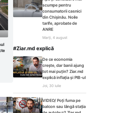
scumpe pentru
consumatorii casnici
din Chișinău. Noile
tarife, aprobate de
ANRE
Marți, 4 august
nul
#Ziar.md explică
cte
De ce economia
crește, dar banii ajung
tot mai puțin? Ziar.md
explică inflația și PIB-ul
Joi, 30 iulie
VIDEO/ Poți fuma pe
balcon sau lângă stația
de autobuz? Ziar.md