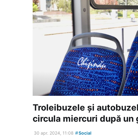
Troleibuzele și autobuzel
circula miercuri după un 
#
30 apr. 2024, 11:08
Social