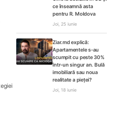
ce înseamnă asta
pentru R. Moldova
Joi, 25 iunie
Ziar.md explică:
Apartamentele s-au
scumpit cu peste 30%
într-un singur an. Bulă
imobiliară sau noua
realitate a pieței?
Regiei
Joi, 18 iunie