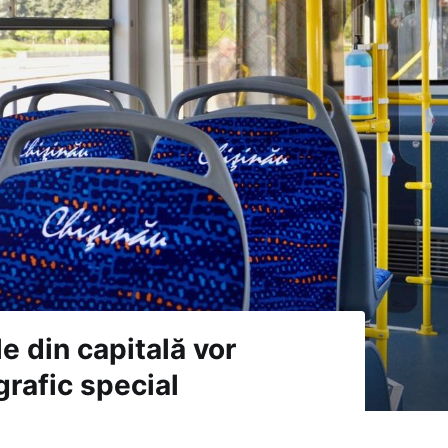
e din capitală vor
grafic special