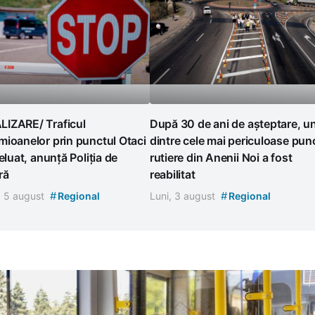
IZARE/ Traficul
După 30 de ani de așteptare, u
ioanelor prin punctul Otaci
dintre cele mai periculoase pun
reluat, anunță Poliția de
rutiere din Anenii Noi a fost
ră
reabilitat
#
#
, 5 august
Regional
Luni, 3 august
Regional