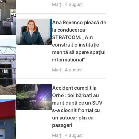
Marți, 4 august
Ana Revenco pleacă de
la conducerea
STRATCOM. „Am
construit o instituție
menită să apere spațiul
informațional”
Marți, 4 august
Accident cumplit la
Orhei: doi bărbați au
murit după ce un SUV
s-a ciocnit frontal cu
un autocar plin cu
pasageri
Marți, 4 august