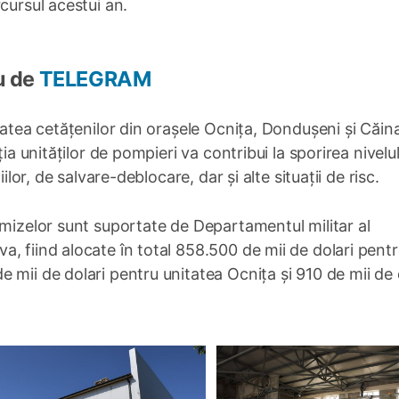
cursul acestui an.
u de
TELEGRAM
tatea cetățenilor din orașele Ocnița, Dondușeni și Căina
ia unităților de pompieri va contribui la sporirea nivelu
ilor, de salvare-deblocare, dar și alte situații de risc.
emizelor sunt suportate de Departamentul militar al
, fiind alocate în total 858.500 de mii de dolari pent
 mii de dolari pentru unitatea Ocnița și 910 de mii de 