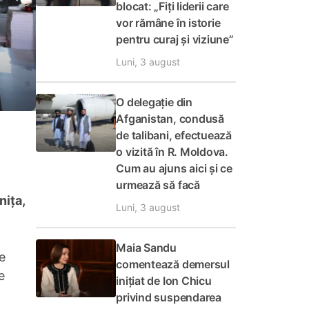
blocat: „Fiți liderii care
vor rămâne în istorie
pentru curaj și viziune”
Luni, 3 august
O delegație din
Afganistan, condusă
de talibani, efectuează
o vizită în R. Moldova.
Cum au ajuns aici și ce
urmează să facă
nița,
Luni, 3 august
Maia Sandu
e
comentează demersul
e
inițiat de Ion Chicu
privind suspendarea