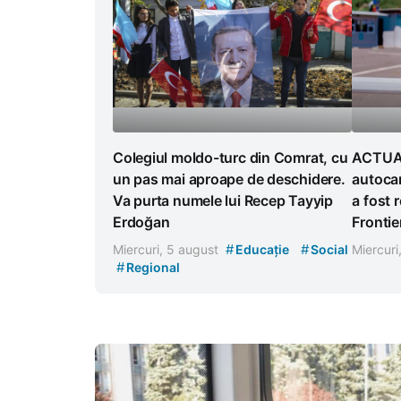
Colegiul moldo-turc din Comrat, cu
ACTUAL
un pas mai aproape de deschidere.
autocam
Va purta numele lui Recep Tayyip
a fost 
Erdoğan
Frontie
#
#
Miercuri, 5 august
Educație
Social
Miercuri
#
Regional