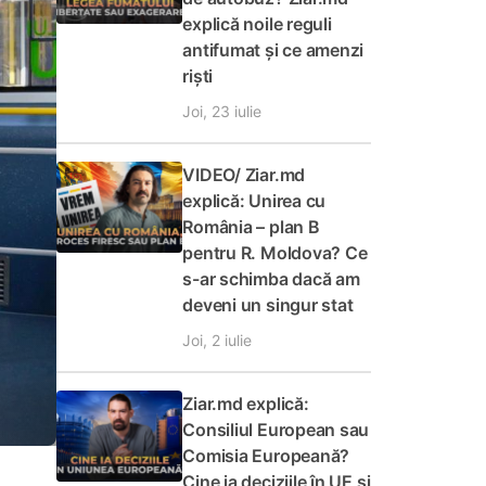
explică noile reguli
antifumat și ce amenzi
riști
Joi, 23 iulie
VIDEO/ Ziar.md
explică: Unirea cu
România – plan B
pentru R. Moldova? Ce
s-ar schimba dacă am
deveni un singur stat
Joi, 2 iulie
Ziar.md explică:
Consiliul European sau
Comisia Europeană?
Cine ia deciziile în UE și