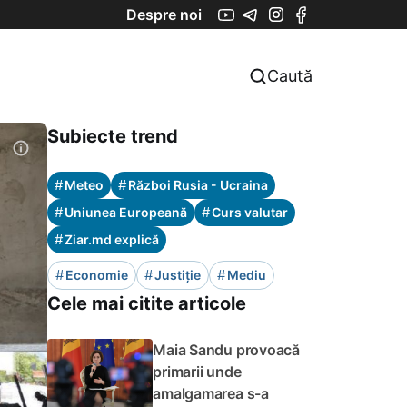
Despre noi
Caută
Subiecte trend
#
#
Meteo
Război Rusia - Ucraina
#
#
Uniunea Europeană
Curs valutar
#
Ziar.md explică
#
#
#
Economie
Justiție
Mediu
Cele mai citite articole
Maia Sandu provoacă
primarii unde
amalgamarea s-a