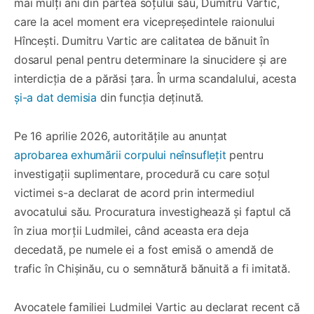
mai mulți ani din partea soțului său, Dumitru Vartic,
care la acel moment era vicepreședintele raionului
Hîncești. Dumitru Vartic are calitatea de bănuit în
dosarul penal pentru determinare la sinucidere și are
interdicția de a părăsi țara. În urma scandalului, acesta
și-a dat demisia
din funcția deținută.
Pe 16 aprilie 2026, autoritățile au anunțat
aprobarea exhumării corpului neînsuflețit
pentru
investigații suplimentare, procedură cu care soțul
victimei s-a declarat de acord prin intermediul
avocatului său. Procuratura investighează și faptul că
în ziua morții Ludmilei, când aceasta era deja
decedată, pe numele ei a fost emisă o amendă de
trafic în Chișinău, cu o semnătură bănuită a fi imitată.
Avocatele familiei Ludmilei Vartic au declarat recent că