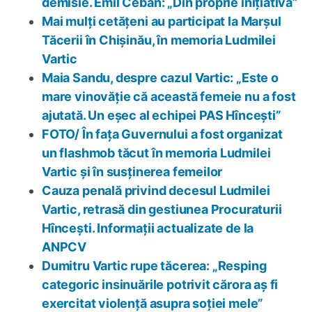
demisie. Emil Ceban: „Din proprie inițiativă”
Mai mulți cetățeni au participat la Marșul
Tăcerii în Chișinău, în memoria Ludmilei
Vartic
Maia Sandu, despre cazul Vartic: „Este o
mare vinovăție că această femeie nu a fost
ajutată. Un eșec al echipei PAS Hîncești”
FOTO/ În fața Guvernului a fost organizat
un flashmob tăcut în memoria Ludmilei
Vartic și în susținerea femeilor
Cauza penală privind decesul Ludmilei
Vartic, retrasă din gestiunea Procuraturii
Hîncești. Informații actualizate de la
ANPCV
Dumitru Vartic rupe tăcerea: „Resping
categoric insinuările potrivit cărora aș fi
exercitat violență asupra soției mele”