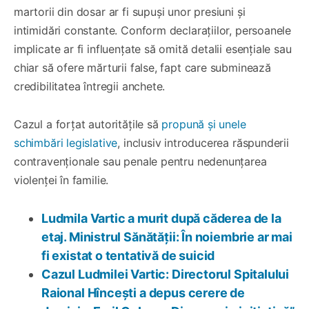
martorii din dosar ar fi supuși unor presiuni și
intimidări constante. Conform declarațiilor, persoanele
implicate ar fi influențate să omită detalii esențiale sau
chiar să ofere mărturii false, fapt care subminează
credibilitatea întregii anchete.
Cazul a forțat autoritățile să
propună și unele
schimbări legislative
, inclusiv introducerea răspunderii
contravenționale sau penale pentru nedenunțarea
violenței în familie.
Ludmila Vartic a murit după căderea de la
etaj. Ministrul Sănătății: În noiembrie ar mai
fi existat o tentativă de suicid
Cazul Ludmilei Vartic: Directorul Spitalului
Raional Hîncești a depus cerere de