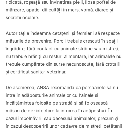
ridicată, roșeață sau învinețirea pielii, lipsa poftei de
mâncare, apatie, dificultăți în mers, vomă, diaree și
secreții oculare.
Autoritățile îndeamnă cetățenii și fermierii să respecte
măsurile de prevenire. Porcii trebuie crescuți în spații
îngrădite, fără contact cu animale străine sau mistreți,
nu trebuie hrăniți cu resturi alimentare, iar animalele nu
trebuie cumpărate din surse necunoscute, fără crotalii
și certificat sanitar-veterinar.
De asemenea, ANSA recomandă ca persoanele să nu
intre în adăposturile animalelor cu hainele și
încălțămintea folosite pe stradă și să folosească
măsuri de dezinfectare la intrarea în adăposturi. În
cazul îmbolnăvirii sau decesului animalelor, precum și
în cazul descoperirii unor cadavre de mistreți, cetățenii