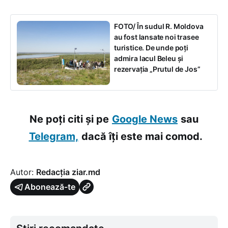
FOTO/ În sudul R. Moldova
au fost lansate noi trasee
turistice. De unde poți
admira lacul Beleu și
rezervația „Prutul de Jos”
Ne poți citi și pe
Google News
sau
Telegram,
dacă îți este mai comod.
Autor:
Redacția ziar.md
Abonează-te