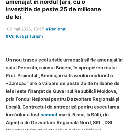
amenajat în nordul țării, cu o
investiție de peste 25 de milioane
de lei
#
05 mai 2026, 18:55
Regional
#
Cultură și Turism
Un nou traseu ecoturistic urmează să fie amenajat în
satul Pererâta, raionul Briceni, în apropierea râului
Prut. Proiectul „Amenajarea traseului ecoturistic
«Zamca»” are o valoare de peste 25 de milioane de
lei și este finanțat de Guvernul Republicii Moldova,
prin Fondul Național pentru Dezvoltare Regională și
Locală. Contractul de antrepriză pentru executarea
lucrărilor a fost
semnat
marți, 5 mai, la Bălți, de
Agenția de Dezvoltare Regională Nord, SRL „DSI