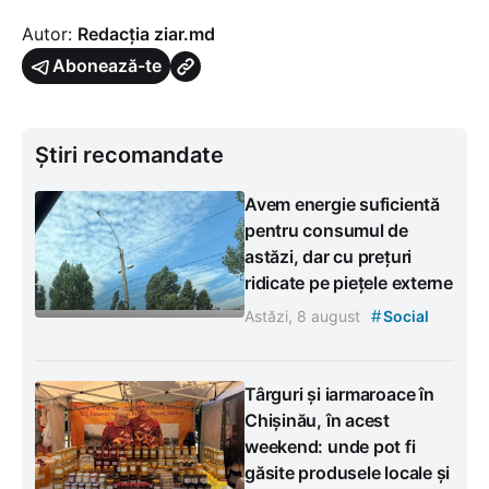
Autor:
Redacția ziar.md
Abonează-te
Știri recomandate
Avem energie suficientă
pentru consumul de
astăzi, dar cu prețuri
ridicate pe piețele externe
#
Astăzi, 8 august
Social
Târguri și iarmaroace în
Chișinău, în acest
weekend: unde pot fi
găsite produsele locale și