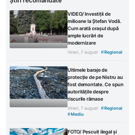
Știri recomandate
VIDEO/ Investiții de
milioane la Ștefan Vodă.
Cum arată orașul după
ample lucrări de
modernizare
#
Vineri, 7 august
Regional
Ultimele baraje de
protecție de pe Nistru au
fost demontate. Ce spun
autoritățile despre
riscurile rămase
#
Vineri, 7 august
Regional
#
Mediu
FOTO/ Pescuit ilegal și