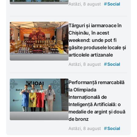
#
Astăzi, 8 august
Social
Târguri și iarmaroace în
Chișinău, în acest
weekend: unde pot fi
găsite produsele locale și
articolele artizanale
#
Astăzi, 8 august
Social
Performanță remarcabilă
la Olimpiada
Internațională de
Inteligență Artificială: o
medalie de argint și două
de bronz
#
Astăzi, 8 august
Social