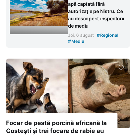
apă captată fără
autorizație pe Nistru. Ce
au descoperit inspectorii
de mediu
#
Joi, 6 august
Regional
#
Mediu
Focar de pestă porcină africană la
Costești și trei focare de rabie au