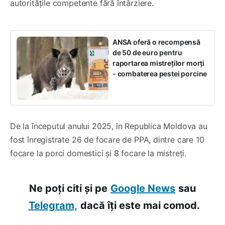
autoritățile competente fără întârziere.
ANSA oferă o recompensă
de 50 de euro pentru
raportarea mistreților morți
- combaterea pestei porcine
De la începutul anului 2025, în Republica Moldova au
fost înregistrate 26 de focare de PPA, dintre care 10
focare la porci domestici și 8 focare la mistreți.
Ne poți citi și pe
Google News
sau
Telegram,
dacă îți este mai comod.