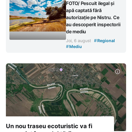
FOTO/ Pescuit ilegal și
apă captată fără
autorizație pe Nistru. Ce
au descoperit inspectorii
de mediu
#
Joi, 6 august
Regional
#
Mediu
Un nou traseu ecoturistic va fi