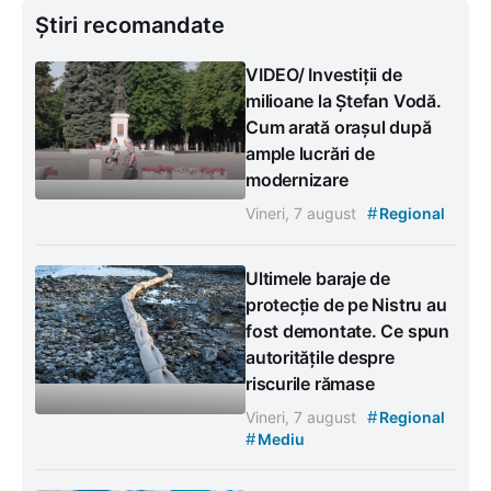
Știri recomandate
VIDEO/ Investiții de
milioane la Ștefan Vodă.
Cum arată orașul după
ample lucrări de
modernizare
#
Vineri, 7 august
Regional
Ultimele baraje de
protecție de pe Nistru au
fost demontate. Ce spun
autoritățile despre
riscurile rămase
#
Vineri, 7 august
Regional
#
Mediu