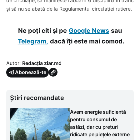
de circulație, să manifeste răbdare și disciplină în trafic
și să nu se abată de la Regulamentul circulației rutiere.
Ne poți citi și pe
Google News
sau
Telegram,
dacă îți este mai comod.
Autor:
Redacția ziar.md
Abonează-te
Știri recomandate
Avem energie suficientă
pentru consumul de
astăzi, dar cu prețuri
ridicate pe piețele externe