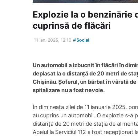
Explozie la o benzinărie 
cuprinsă de flăcări
#
11 ian. 2025, 12:19
Social
Un automobil a izbucnit în flăcări în dimi
deplasat la o distanță de 20 metri de sta
Chișinău. Șoferul, un bărbat în vârstă de 
spitalizare nu a fost nevoie.
În dimineața zilei de 11 ianuarie 2025, pompi
au cuprins un automobil. O explozie s-a p
distanță de 20 metri de stația de aliment
Apelul la Serviciul 112 a fost recepționat 