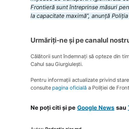
Frontieră sunt întreprinse măsuri pentr
la capacitate maximă”, anunță Poliția
Urmăriți-ne și pe canalul nostr
Călătorii sunt îndemnați să opteze din tim
Cahul sau Giurgiulești.
Pentru informații actualizate privind starea 
consulte
pagina oficială
a Poliției de Fron
Ne poți citi și pe
Google News
sau