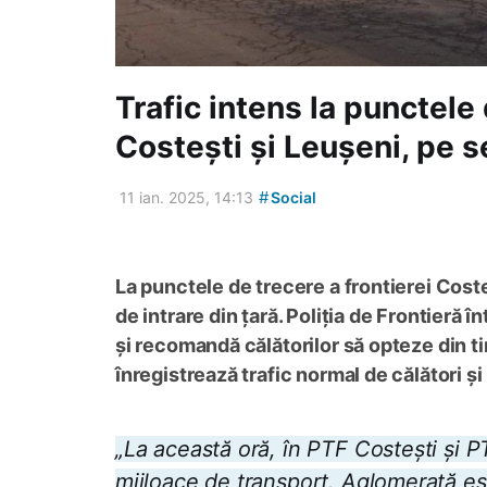
Trafic intens la punctele 
Costești și Leușeni, pe s
#
11 ian. 2025, 14:13
Social
La punctele de trecere a frontierei Coste
de intrare din țară. Poliția de Frontieră î
și recomandă călătorilor să opteze din t
înregistrează trafic normal de călători și
„La această oră, în PTF Costești și PT
mijloace de transport. Aglomerată est