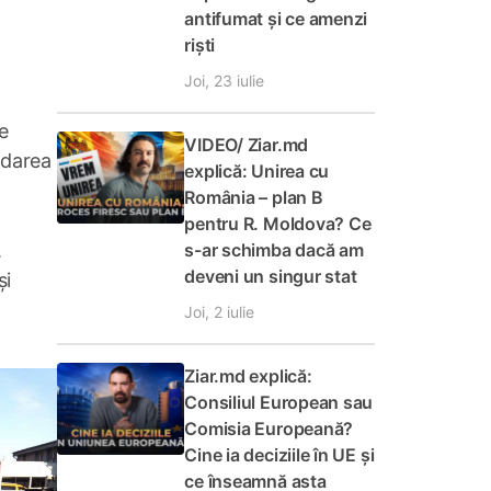
antifumat și ce amenzi
riști
Joi, 23 iulie
e
VIDEO/ Ziar.md
idarea
explică: Unirea cu
România – plan B
pentru R. Moldova? Ce
s-ar schimba dacă am
.
deveni un singur stat
și
Joi, 2 iulie
Ziar.md explică:
Consiliul European sau
Comisia Europeană?
Cine ia deciziile în UE și
ce înseamnă asta