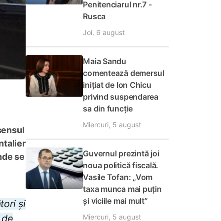
Penitenciarul nr.7 -
Rusca
Joi, 6 august
Maia Sandu
comentează demersul
inițiat de Ion Chicu
privind suspendarea
sa din funcție
Miercuri, 5 august
 sensul
ntalier
Guvernul prezintă joi
nde se
noua politică fiscală.
Vasile Tofan: „Vom
taxa munca mai puțin
și viciile mai mult”
ori și
Miercuri, 5 august
 de