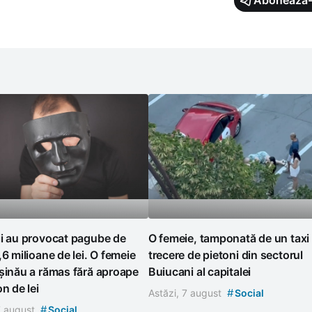
Abonează-
ii au provocat pagube de
O femeie, tamponată de un taxi
,6 milioane de lei. O femeie
trecere de pietoni din sectorul
șinău a rămas fără aproape
Buiucani al capitalei
on de lei
#
Astăzi, 7 august
Social
#
7 august
Social