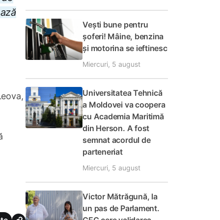
ează
Vești bune pentru
șoferi! Mâine, benzina
și motorina se ieftinesc
Miercuri, 5 august
Universitatea Tehnică
Leova,
a Moldovei va coopera
cu Academia Maritimă
din Herson. A fost
ă
semnat acordul de
parteneriat
Miercuri, 5 august
Victor Mătrăgună, la
un pas de Parlament.