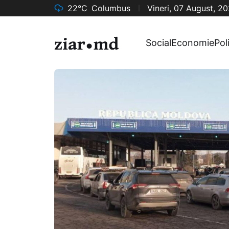
22°C
Columbus
Vineri, 07 August, 2
Social
Economie
Pol