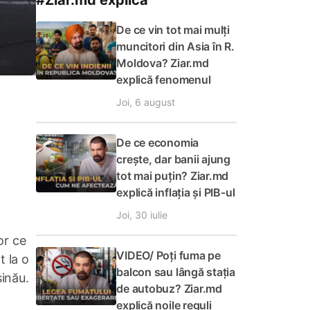
#Ziar.md explică
De ce vin tot mai mulți
muncitori din Asia în R.
Moldova? Ziar.md
explică fenomenul
Joi, 6 august
De ce economia
crește, dar banii ajung
tot mai puțin? Ziar.md
explică inflația și PIB-ul
Joi, 30 iulie
or ce
VIDEO/ Poți fuma pe
t la o
balcon sau lângă stația
șinău.
de autobuz? Ziar.md
explică noile reguli