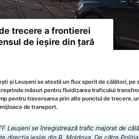
de trecere a frontierei
ensul de ieșire din țară
ști și Leușeni se atestă un flux sporit de călători, pe
ntreprinde măsuri pentru fluidizarea traficului transfro
imp pentru traversarea prin alte punctul de trecere, u
 mijloace de transport.
F Leușeni se înregistrează trafic majorat de călăt
e direcția ieșire din R. Moldova. De către Poliția