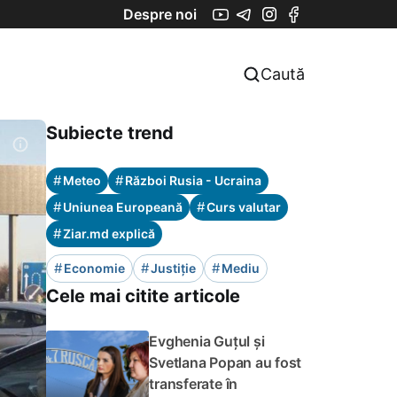
Despre noi
Caută
Subiecte trend
#
#
Meteo
Război Rusia - Ucraina
#
#
Uniunea Europeană
Curs valutar
#
Ziar.md explică
#
#
#
Economie
Justiție
Mediu
Cele mai citite articole
Evghenia Guțul și
Svetlana Popan au fost
transferate în