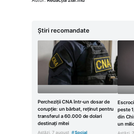
Autor:
Redacția ziar.md
Știri recomandate
Percheziții CNA într-un dosar de
Escroc
corupție: un bărbat, reținut pentru
peste 1
transferul a 60.000 de dolari
din Chi
destinați mitei
un mili
#
Astăzi, 7 august
Social
Astăzi, 