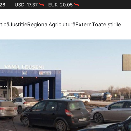
026
USD
17.37
EUR
20.05
itică
Justiție
Regional
Agricultură
Extern
Toate știrile