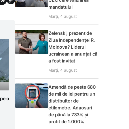
CEC cere validarea
te
mandatului
Marți, 4 august
Zelenski, prezent de
Ziua Independenței R.
Moldova? Liderul
ucrainean a anunțat că
a fost invitat
Marți, 4 august
Amendă de peste 680
de mii de lei pentru un
 pe o
distribuitor de
etilometre. Adaosuri
de până la 733% și
profit de 1.000%