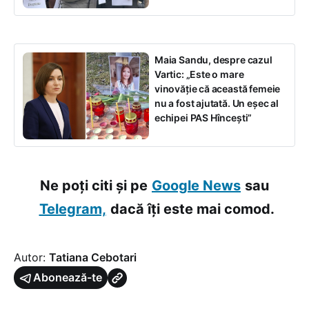
Maia Sandu, despre cazul
Vartic: „Este o mare
vinovăție că această femeie
nu a fost ajutată. Un eșec al
echipei PAS Hîncești”
Ne poți citi și pe
Google News
sau
Telegram,
dacă îți este mai comod.
Autor:
Tatiana Cebotari
Abonează-te