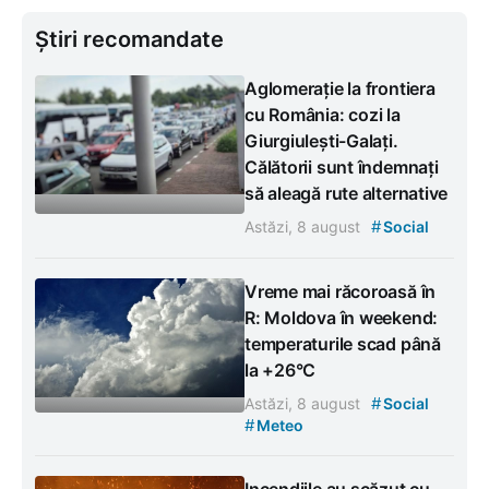
Știri recomandate
Aglomerație la frontiera
cu România: cozi la
Giurgiulești-Galați.
Călătorii sunt îndemnați
să aleagă rute alternative
#
Astăzi, 8 august
Social
Vreme mai răcoroasă în
R: Moldova în weekend:
temperaturile scad până
la +26°C
#
Astăzi, 8 august
Social
#
Meteo