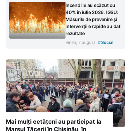
Incendiile au scăzut cu
40% în iulie 2026. IGSU:
Măsurile de prevenire și
intervențiile rapide au dat
rezultate
#
Vineri, 7 august
Social
Mai mulți cetățeni au participat la
Marșul Tăcerii în Chișinău, în