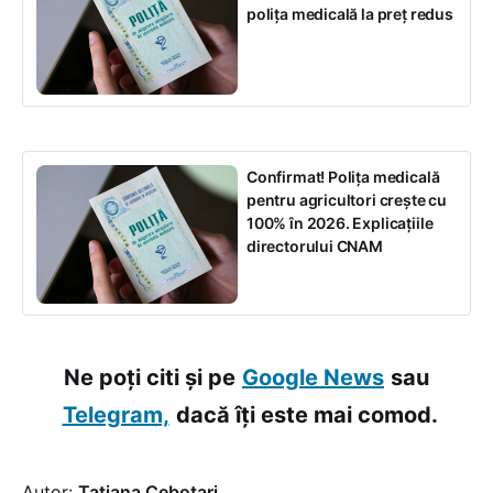
polița medicală la preț redus
Confirmat! Polița medicală
pentru agricultori crește cu
100% în 2026. Explicațiile
directorului CNAM
Ne poți citi și pe
Google News
sau
Telegram,
dacă îți este mai comod.
Autor:
Tatiana Cebotari