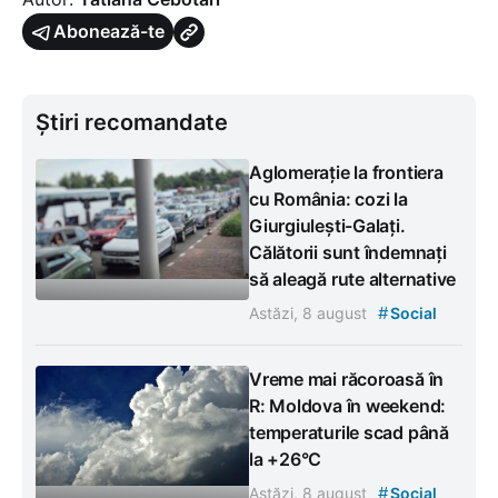
Abonează-te
Știri recomandate
Aglomerație la frontiera
cu România: cozi la
Giurgiulești-Galați.
Călătorii sunt îndemnați
să aleagă rute alternative
#
Astăzi, 8 august
Social
Vreme mai răcoroasă în
R: Moldova în weekend:
temperaturile scad până
la +26°C
#
Astăzi, 8 august
Social