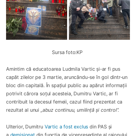
Sursa foto:KP 
Amintim că educatoarea Ludmila Vartic și-ar fi pus
capăt zilelor pe 3 martie, aruncându-se în gol dintr-un
bloc din capitală. În spațiul public au apărut informații
potrivit cărora soțul acesteia, Dumitru Vartic, ar fi
contribuit la decesul femeii, cazul fiind prezentat ca
rezultat al unui
„abuz continuu, umilință și control”.
Ulterior, Dumitru
Vartic a fost exclus
din PAS și
a
demisionat
din funcția de vicepreședinte al raionului