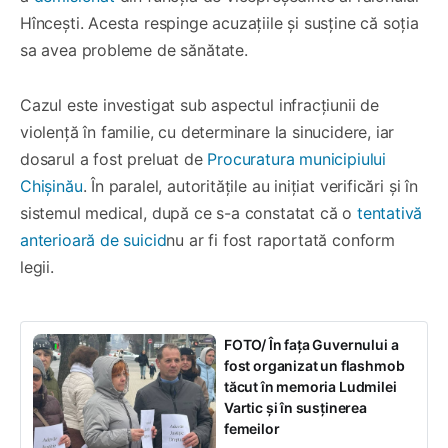
Hîncești. Acesta respinge acuzațiile și susține că soția
sa avea probleme de sănătate.
Cazul este investigat sub aspectul infracțiunii de
violență în familie, cu determinare la sinucidere, iar
dosarul a fost preluat de
Procuratura municipiului
Chișinău
. În paralel, autoritățile au inițiat verificări și în
sistemul medical, după ce s-a constatat că o
tentativă
anterioară de suicid
nu ar fi fost raportată conform
legii.
FOTO/ În fața Guvernului a
fost organizat un flashmob
tăcut în memoria Ludmilei
Vartic și în susținerea
femeilor