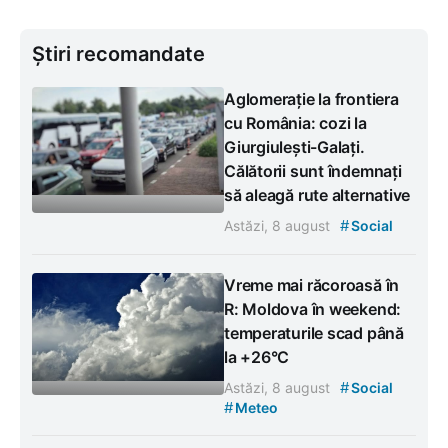
Știri recomandate
Aglomerație la frontiera
cu România: cozi la
Giurgiulești-Galați.
Călătorii sunt îndemnați
să aleagă rute alternative
#
Astăzi, 8 august
Social
Vreme mai răcoroasă în
R: Moldova în weekend:
temperaturile scad până
la +26°C
#
Astăzi, 8 august
Social
#
Meteo