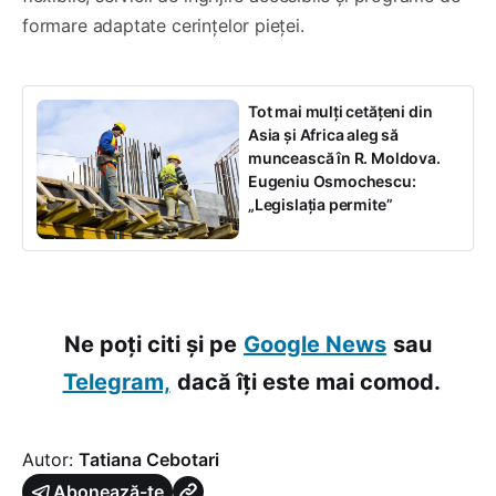
formare adaptate cerințelor pieței.
Tot mai mulți cetățeni din
Asia și Africa aleg să
muncească în R. Moldova.
Eugeniu Osmochescu:
„Legislația permite”
Ne poți citi și pe
Google News
sau
Telegram,
dacă îți este mai comod.
Autor:
Tatiana Cebotari
Abonează-te