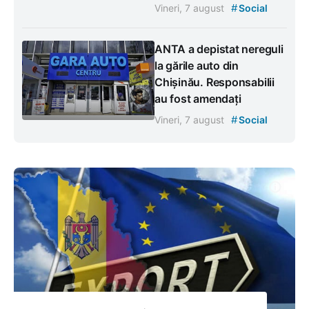
#
Vineri, 7 august
Social
ANTA a depistat nereguli
la gările auto din
Chișinău. Responsabilii
au fost amendați
#
Vineri, 7 august
Social