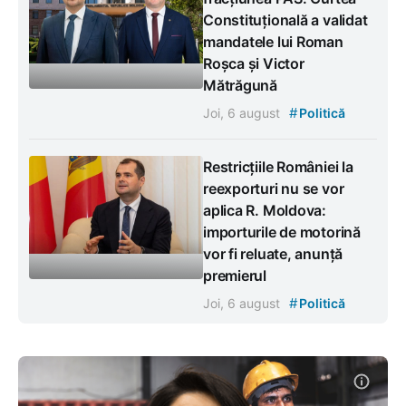
Constituțională a validat
mandatele lui Roman
Roșca și Victor
Mătrăgună
#
Joi, 6 august
Politică
Restricțiile României la
reexporturi nu se vor
aplica R. Moldova:
importurile de motorină
vor fi reluate, anunță
premierul
#
Joi, 6 august
Politică