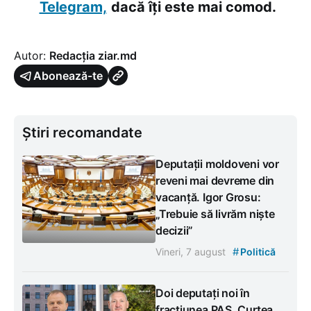
Telegram,
dacă îți este mai comod.
Autor:
Redacția ziar.md
Abonează-te
Știri recomandate
Deputații moldoveni vor
reveni mai devreme din
vacanță. Igor Grosu:
„Trebuie să livrăm niște
decizii”
#
Vineri, 7 august
Politică
Doi deputați noi în
fracțiunea PAS. Curtea